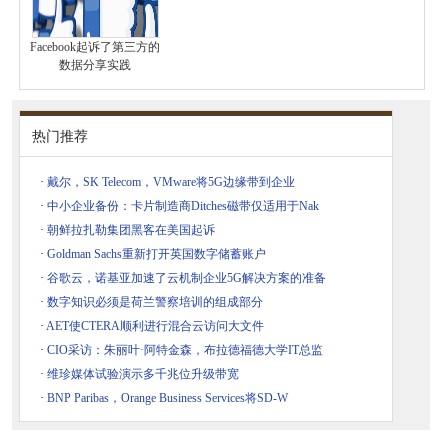
Facebook起诉了第三方的
数据分享实践
热门推荐
·
戴尔，SK Telecom，VMware将5G边缘带到企业
·
中小企业备份：卡片制造商Ditches磁带仅适用于Nak
·
朝鲜拉扎勒集团黑客在美国起诉
·
Goldman Sachs重新打开英国数字储蓄账户
·
谷歌云，诺基亚加速了云机制企业5G解决方案的准备
·
数字知识必须是荷兰警察培训的组成部分
·
AET使CTERA顺利进行混合云访问大文件
·
CIO采访：朱丽叶·阿特金森，布拉德福德大学IT总监
·
维珍媒体试验演示多千兆位升级带宽
·
BNP Paribas，Orange Business Services将SD-W