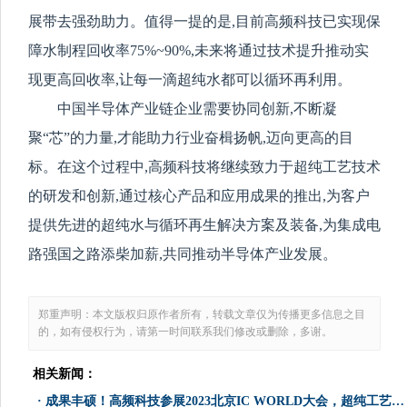
展带去强劲助力。值得一提的是,目前高频科技已实现保
障水制程回收率75%~90%,未来将通过技术提升推动实
现更高回收率,让每一滴超纯水都可以循环再利用。
中国半导体产业链企业需要协同创新,不断
凝
聚“芯”的力量,才能助力
行业
奋楫扬帆
,迈向更高的目
标。在这个过程中,高频科技将继续致力于超纯工艺技术
的研发和创新,通过核心产品和应用成果的推出,为客户
提供先进的超纯水与循环再生解决方案及装备,为集成电
路强国之路添柴加薪,共同推动半导体产业发展。
郑重声明：本文版权归原作者所有，转载文章仅为传播更多信息之目
的，如有侵权行为，请第一时间联系我们修改或删除，多谢。
相关新闻：
·
成果丰硕！高频科技参展2023北京IC WORLD大会，超纯工艺获嘉宾点赞