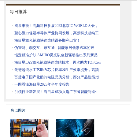
每日推荐
·
成果丰硕！高频科技参展2023北京IC WORLD大会，
·
凝心聚力促进半导体产业协同发展，高频科技超纯工
·
海目星激光辅助快速烧结设备顺利出货！
·
伪智能、弱交互、难互通...智能家居低渗透率的破
·
锚定精准护肤 AMIRO觅光以创新驱动推出系列新品
·
海目星LAS激光辅助快速烧结技术，再次助力TOPCon
·
先进超纯水工艺助力芯片良率和生产效率提升，高频
·
富捷电子国产化贴片电阻品质分析，部分产品性能指
·
一图看懂海目星2023年半年度报告
·
引领行业新发展！海目星成功入选广东省智能制造生
焦点图片