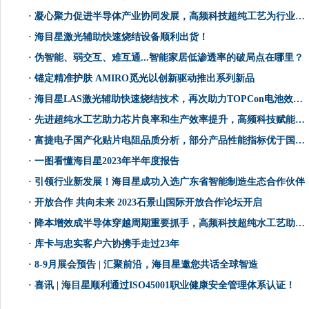
·
凝心聚力促进半导体产业协同发展，高频科技超纯工艺为行业注入活力
·
海目星激光辅助快速烧结设备顺利出货！
·
伪智能、弱交互、难互通...智能家居低渗透率的破局点在哪里？
·
锚定精准护肤 AMIRO觅光以创新驱动推出系列新品
·
海目星LAS激光辅助快速烧结技术，再次助力TOPCon电池效率提升！
·
先进超纯水工艺助力芯片良率和生产效率提升，高频科技赋能半导体产业升级优化
·
富捷电子国产化贴片电阻品质分析，部分产品性能指标优于国际标准
·
一图看懂海目星2023年半年度报告
·
引领行业新发展！海目星成功入选广东省智能制造生态合作伙伴
·
开放合作 共向未来 2023石景山国际开放合作论坛开启
·
降本增效成半导体穿越周期重要抓手，高频科技超纯水工艺助行业提质减负
·
库卡与忠实客户六协携手走过23年
·
8-9月展会预告 | 汇聚前沿，海目星邀您共话全球智造
·
喜讯 | 海目星顺利通过ISO45001职业健康安全管理体系认证！