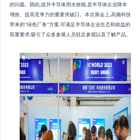
的问题。因此,
提升半导体用水效能
,
是半导体企业降本
增效
、
提高竞争力的
重要
突破口
。本次展会上,高频科技
带来的“绿色厂务”方案,可
满足
半导体企业
生态和效益的
双重要求,
吸引了
众多参展人员驻足参观以及了解产品
。