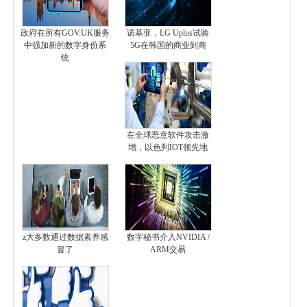
政府在所有GOV.UK服务
诺基亚，LG Uplus试验
中强加新的数字身份系
5G在韩国的商业到商
统
在全球恶意软件攻击激
增，以色列IOT领先地
z大多数通过数据素养感
数字秘书介入NVIDIA /
冒了
ARM交易