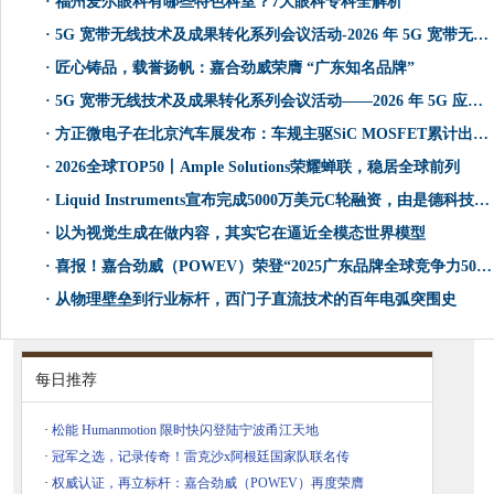
·
福州爱尔眼科有哪些特色科室？7大眼科专科全解析
·
5G 宽带无线技术及成果转化系列会议活动-2026 年 5G 宽带无线专网电力信息化行业推广会顺利举办
·
匠心铸品，载誉扬帆：嘉合劲威荣膺 “广东知名品牌”
·
5G 宽带无线技术及成果转化系列会议活动——2026 年 5G 应急专网通信技术发展研讨班顺利召开
·
方正微电子在北京汽车展发布：车规主驱SiC MOSFET累计出货量超3000万颗暨G3平台新产品重磅发布
·
2026全球TOP50丨Ample Solutions荣耀蝉联，稳居全球前列
·
Liquid Instruments宣布完成5000万美元C轮融资，由是德科技与澳大利亚国家重建基金联合领投
·
以为视觉生成在做内容，其实它在逼近全模态世界模型
·
喜报！嘉合劲威（POWEV）荣登“2025广东品牌全球竞争力500强”榜单
·
从物理壁垒到行业标杆，西门子直流技术的百年电弧突围史
每日推荐
·
松能 Humanmotion 限时快闪登陆宁波甬江天地
·
冠军之选，记录传奇！雷克沙x阿根廷国家队联名传
·
权威认证，再立标杆：嘉合劲威（POWEV）再度荣膺