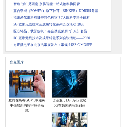
·
智造 “渝” 见西南 京腾智能一站式物料协同管
·
嘉合劲威（POWEV）旗下神可（SINKER）DDR5服务器
·
福州爱尔眼科有哪些特色科室？7大眼科专科全解析
·
5G 宽带无线技术及成果转化系列会议活动-2026
·
匠心铸品，载誉扬帆：嘉合劲威荣膺 “广东知名品
·
5G 宽带无线技术及成果转化系列会议活动——2026
·
方正微电子在北京汽车展发布：车规主驱SiC MOSFE
焦点图片
政府在所有GOV.UK服务
诺基亚，LG Uplus试验
中强加新的数字身份系
5G在韩国的商业到商
统