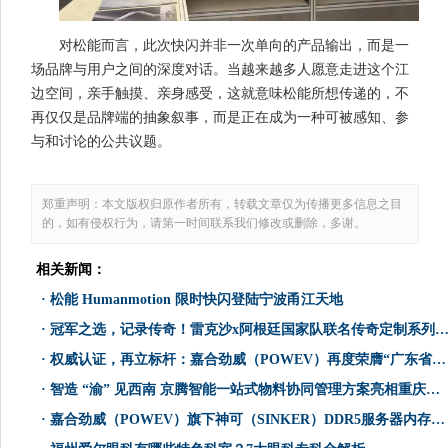
对松能而言，此次快闪并非一次单向的产品输出，而是一
场品牌与用户之间的深度对话。当越来越多人愿意走进这个江
边空间，亲手触摸、亲身感受，这就意味松能所想传递的，不
再仅仅是品牌端的抽象叙事，而是正在成为一种可被感知、参
与和讨论的公共议题。
郑重声明：本文版权归原作者所有，转载文章仅为传播更多信息之目
的，如有侵权行为，请第一时间联系我们修改或删除，多谢。
相关新闻：
·
松能 Humanmotion 限时快闪登陆宁波甬江天地
·
冠军之选，记录传奇！雷克沙x阿根廷国家队联名传奇定制系列存储产品重磅上市
·
权威认证，再立标杆：嘉合劲威（POWEV）再度荣膺“广东省制造业单项冠军企业”
·
智造 “渝” 见西南 京腾智能一站式物料协同管理方案亮相重庆电子技术展览会
·
嘉合劲威（POWEV）旗下神可（SINKER）DDR5服务器内存，实现规模化量产交付