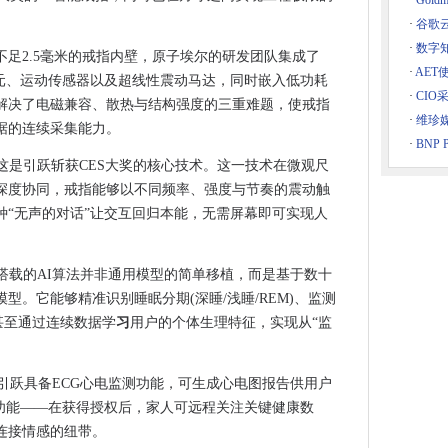
·
Gol
E2026：以AI戒指重构智能穿戴新范式
·
谷歌
工业未来展（NICE）沪蓉推介正式启航
·
数字
不足2.5毫米的戒指内壁，原子埃尔的研发团队集成了
2026，技术创新引发现场体验热潮
·
AET
单元、运动传感器以及超线性震动马达，同时嵌入低功耗
S CONGRESS CHINA完整议程公布！
·
CIO
解决了电磁兼容、散热与结构强度的三重难题，使戒指
事长吴志伟
·
维珍
据的连续采集能力。
·
BNP P
00ETF易方达（159361）半日净申购超1亿份
这是引跃斩获CES大奖的核心技术。这一技术在微观尺
——慧等保为四大领域筑牢合规与安全屏障
深度协同，戒指能够以不同频率、强度与节奏的震动触
络安全等保升级
种“无声的对话”让交互回归本能，无需屏幕即可实现人
：普源精电（RIGOL）测试方案助力AI算力基础设施稳定演进
参展商名录终极版来了！（附展位图）
搭载的AI算法并非通用模型的简单移植，而是基于数十
参展商名录终极版来了！（附展位图）
型。它能够精准识别睡眠分期(深睡/浅睡/REM)、监测
参展商名录终极版来了！（附展位图）
，甚至通过连续数据学
习
用户的个体生理特征，实现从“监
用！追觅AI智能戒指成为首个亮相春晚的AI智能硬件！
视主持天团都在用，一枚AI戒指在春晚成功“出圈”！
引跃具备ECG心电监测功能，可生成心电图报告供用户
么沸点计划可以?
”功能——在获得授权后，家人可远程关注关键健康数
面融入万兴科技全球AI生态
连接情感的纽带。
底气