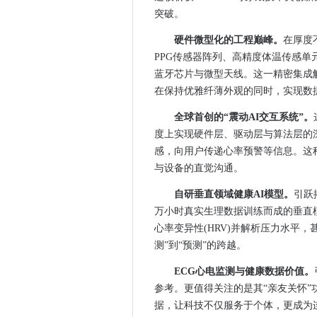
原子埃尔携新品「引跃」亮相AW
突破。
产业“芯”声先至！中国工博会芯
硬件微型化的工程巅峰。
在厚度
追觅戒指Glow重磅亮相AWE
PPG传感器阵列、高精度体温传感
2026光学技术大会PHOTONIC
蓝牙芯片与微型天线。这一精密集成
东莞集思国际商贸有限公司董
在保持优雅纤薄外观的同时，实现数
“A系列”宽基指数震荡调整，A5
全球首创的“震动AI交互系统”。
筑牢安全防线，护航行业发展
度上实现硬件层、驱动层与算法层的
数字技术融入产业肌理下的网
感，向用户传递心率预警等信息。这
面向AI数据中心的800G互连
与设备的直觉沟通。
近1500家慕尼黑上海光博会
自研垂直领域健康AI模型。
引跃
近1500家慕尼黑上海光博会
万小时真实生理数据训练而成的垂直模
近1500家慕尼黑上海光博会
心率变异性(HRV)并解析压力水平
胡先煦亲测！央视主持天团都在
测”到“预测”的跨越。
春晚同款！与易烊千玺同台，央
ECG心电监测与健康数据价值。
连海底捞都没做到的事情，为什
参考。更值得关注的是其“亲友关怀
品牌焕新！万兴图示万兴脑图全
据，让科技不仅服务于个体，更成为
深耕中国四十年，德州仪器的