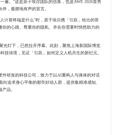
一遍。”这是原子埃尔团队的信条，也是AWE 2026首秀
坛，定义AI智能终端质量新高度
伙伴，最掷地有声的宣言。
智能决策引擎，支撑“人工智能+”行动稳步推进
海光博会，一场跨国界的行业盛宴
个人计算终端是什么”时，原子埃尔携「引跃」给出的答
E1100、FCE1353芯片助力工业控制系统可靠性升级
懂你的心跳、尊重你的隐私、并在你需要时悄然助力的
定镜像
程——中国汽车芯片联盟2025全体成员大会在沪圆满举办
的聚光灯下，已然拉开序幕。此刻，聚焦上海新国际博览
链演进与生态重塑
片流动的科技绿境，见证「引跃」如何定义人机共生的新纪元。
自动化成熟度白皮书： 从工具到体系的增长跃迁
”：杉川收购案或将改写全球扫地机格局
硬件研发的科技公司，致力于以AI重构人与身体的对话
研力量齐聚魔都
EAP)面向追求身心平衡的都市好动人群，提供集精准感知、
传播新范式 —— 传声港助力企业破局增长
戴产品。
川集团将成唯一实控人
仕强的“二次创业”跨界人生
原蛋白肽排行榜排名
满落幕
跨境展完美收官！
）跨境电商进出口交易会盛大开幕！