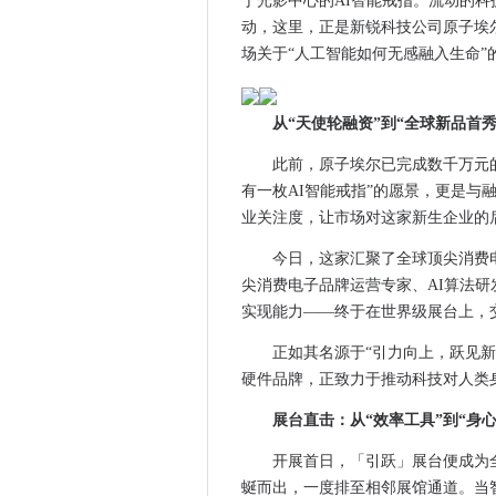
于光影中心的AI智能戒指。流动的
业采融合加速价值创造，京东
动，这里，正是新锐科技公司原子埃尔携
洞见2026：慕尼黑上海电子展
场关于“人工智能如何无感融入生命”
创新生态再升级!第一届“上海
华夏水务构建多场景饮水矩阵，
从“天使轮融资”到“全球新品首
官宣！追觅成为春晚战略合作伙
此前，原子埃尔已完成数千万元的
顶尖AI开发者、投资人集结！追
有一枚AI智能戒指”的愿景，更是与
Chip × CHIPX 携手慕
业关注度，让市场对这家新生企业的
极融借款提示：珍视信用资产
鱼胶原蛋白肽哪个牌子的好 30
今日，这家汇聚了全球顶尖消费
尖消费电子品牌运营专家、AI算法
博瑞晶芯完成超10亿元融资：
实现能力——终于在世界级展台上，
预告！2026慕尼黑上海电子
低空经济新篇启，融合共赢向未
正如其名源于“引力向上，跃见新
它来了！2026慕尼黑上海光
硬件品牌，正致力于推动科技对人类
创启未来｜追觅AI智能硬件携新品
展台直击：从“效率工具”到“身
媒体管家：2026年媒体邀约
开展首日，「引跃」展台便成为
CES 2026丨先楫半导体重磅
蜒而出，一度排至相邻展馆通道。当