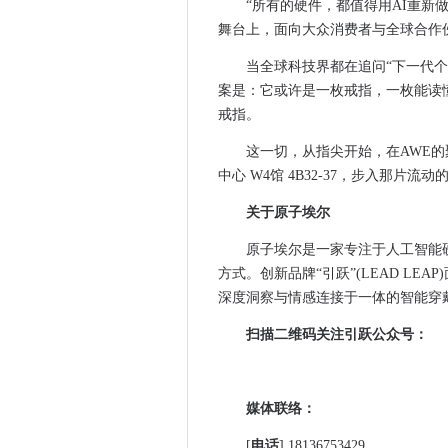
“所有的硬件，都值得用AI重新做
​蔡司与富士康携手举办创新论
舞台上，面向大众消费者与全球合作
杉数科技首次登陆央视：以国产
全球光学巨头集结！慕尼黑上
当全球科技界都在追问“下一代
EtherCAT环网冗余技术：FC
案是：它或许是一枚戒指，一枚能读
戒指。
Claude / Codex / Gemini 稳
协同创新筑生态 跨界融合启新
这一切，从指尖开始，在AWE
​协同与跃迁：光通信产业的全
中心 W4馆 4B32-37，步入那
Focussend发布B2B营销
关于原子埃尔
iRobot易主中国“无冕之王
原子埃尔是一家专注于人工智能
硬核创新·国之重器｜标杆级科
方式。创新品牌“引跃”(LEAD L
自媒体宣发：AI 赋能下的品牌
深度洞察与情感连接于一体的智能穿
iRobot Corp重组在即，杉
从地产操盘手到芯片创始人：宋
扫描二维码关注引跃公众号：
大品牌胶原蛋白肽 2025年胶
2025DSA国际创新创业大赛圆
媒体联络：
展贸全球，首届中国（浙江）
首日爆场！2025中国（浙江
[
电话
] 18136753429