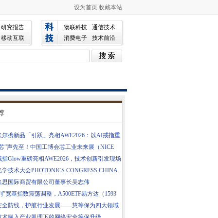
设为首页
收藏本站
研究报告
物联科技
通信技术
移动互联
消费电子
技术前沿
荐
尔携新品「引跃」亮相AWE2026：以AI戒指重
芯”声先至！中国工博会芯工业未来展（NICE
指Glow重磅亮相AWE2026，技术创新引发现场
6光学技术大会PHOTONICS CONGRESS CHINA
程公布！
集思国际商贸有限公司董事长吴志伟
列”宽基指数震荡调整，A500ETF易方达（1593
安全防线，护航行业发展——慧等保为四大领域
技术融入产业肌理下的网络安全等保升级