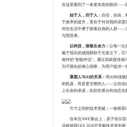
​蔡司与富士康携手举办创新论
在这里看到了一条更本质的路径——
杉数科技首次登陆央视：以国产
始于人，归于人：
自信，自由，
全球光学巨头集结！慕尼黑上
于效率的提升，更在于对自我的深度
EtherCAT环网冗余技术：FC
些在生活中勇于探索自身的人群——
Claude / Codex / Gemini 稳
与冥想者。
协同创新筑生态 跨界融合启新
以科技，致敬生命力：
​协同与跃迁：光通信产业的全
让每一次
戴于指尖的戒指静卧于光束之下，它不
Focussend发布B2B营销
相伴的“智能伴侣”。通过高精度传感
iRobot易主中国“无冕之王
为可视化的身心洞察，为用户提供一把
硬核创新·国之重器｜标杆级科
自媒体宣发：AI 赋能下的品牌
重塑人与AI的关系：
用AI科技
的机器，而是更完整的人——让自信
iRobot Corp重组在即，杉
上生命的承诺，此刻在展台的动态光
从地产操盘手到芯片创始人：宋
大品牌胶原蛋白肽 2025年胶
2025DSA国际创新创业大赛圆
方寸之间的技术突破：一枚斩获C
展贸全球，首届中国（浙江）
在本次AWE展会上，原子埃尔
首日爆场！2025中国（浙江
这枚斩获CES 2026可穿戴技术类