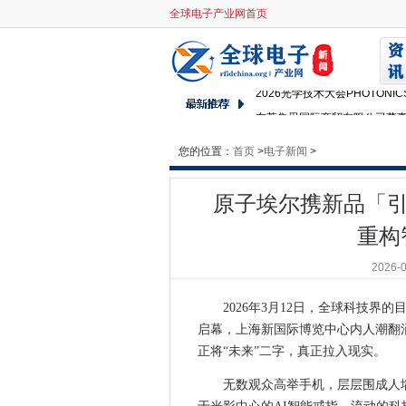
原子埃尔携新品「引跃」亮相AW
全球电子产业网首页
产业“芯”声先至！中国工博会芯
追觅戒指Glow重磅亮相AWE
2026光学技术大会PHOTONIC
东莞集思国际商贸有限公司董
“A系列”宽基指数震荡调整，A5
您的位置：
首页
>
筑牢安全防线，护航行业发展
电子新闻
>
数字技术融入产业肌理下的网
原子埃尔携新品「引跃
面向AI数据中心的800G互连
近1500家慕尼黑上海光博会
重构
近1500家慕尼黑上海光博会
2026-
近1500家慕尼黑上海光博会
胡先煦亲测！央视主持天团都在
2026年3月12日，全球科技界
春晚同款！与易烊千玺同台，央
启幕，上海新国际博览中心内人潮翻
连海底捞都没做到的事情，为什
正将“未来”二字，真正拉入现实。
品牌焕新！万兴图示万兴脑图全
无数观众高举手机，层层围成人
深耕中国四十年，德州仪器的