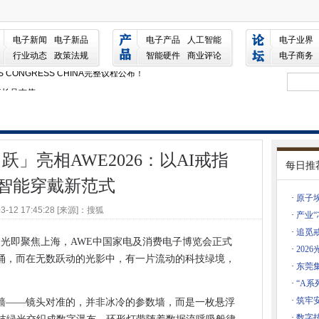
E2026：以AI戒指重构智能穿戴新范式
工业未来展（NICE）沪蓉推介正式启航
电子新闻
电子新品
电子产品
人工智能
电子业界
2026，技术创新引发现场体验热潮
行业动态
政策法规
智能硬件
商业评论
电子商务
S CONGRESS CHINA完整议程公布！
事长吴志伟
00ETF易方达（159361）半日净申购超1亿份
——慧等保为四大领域筑牢合规与安全屏障
络安全等保升级
」亮相AWE2026：以AI戒指
：普源精电（RIGOL）测试方案助力AI算力基础设施稳定演进
每日推
参展商名录终极版来了！（附展位图）
智能穿戴新范式
参展商名录终极版来了！（附展位图）
·
原子埃
03-12 17:45:28 [来源]：搜狐
参展商名录终极版来了！（附展位图）
·
产业“
·
追觅戒
用！追觅AI智能戒指成为首个亮相春晚的AI智能硬件！
的目光即聚焦上海，AWE中国家电及消费电子博览会正式
·
202
视主持天团都在用，一枚AI戒指在春晚成功“出圈”！
涌，而在无数跃动的光影中，有一片流动的科技绿境，
完整议
·
东莞
么沸点计划可以?
·
“A系
面融入万兴科技全球AI生态
·
筑牢
墙——镜头对准的，并非冰冷的参数墙，而是一枚悬浮
底气
·
数字