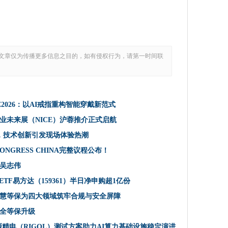
文章仅为传播更多信息之目的，如有侵权行为，请第一时间联
2026：以AI戒指重构智能穿戴新范式
业未来展（NICE）沪蓉推介正式启航
26，技术创新引发现场体验热潮
CONGRESS CHINA完整议程公布！
吴志伟
ETF易方达（159361）半日净申购超1亿份
慧等保为四大领域筑牢合规与安全屏障
全等保升级
源精电（RIGOL）测试方案助力AI算力基础设施稳定演进