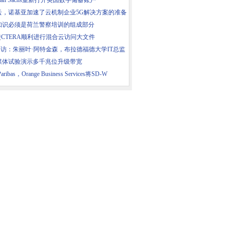
dman Sachs重新打开英国数字储蓄账户
云，诺基亚加速了云机制企业5G解决方案的准备
知识必须是荷兰警察培训的组成部分
使CTERA顺利进行混合云访问大文件
采访：朱丽叶·阿特金森，布拉德福德大学IT总监
媒体试验演示多千兆位升级带宽
aribas，Orange Business Services将SD-W