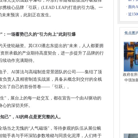
科技绿光交织成数字瀑布，环形灯带随着数据流呼吸般律
政企业务创新双三角体系引领数智采购供应链发展
·
面向A
核心品牌「引跃」(LEAD LEAP)打造的引力场。一
聚焦10大产业热词！
·
近1
的未来预演，此刻正在发生。
硅巷”创新创业大赛成功举办
走近品质饮水的”最后一米“
焦点图
秀”：一场蓄势已久的“引力向上”此刻引爆
伴，追觅 AI 智能戒指携指尖黑科技恭贺新春
天使轮融资。其CEO潘志东提出的“未来，人人都要拥
觅AI智能戒指助力2026开年最大AI创客比赛！
融资所承载的产业期待高度契合，进一步提升了品牌的行
尼黑上海光博会，刊、展、产协同赋能量子产业生态
后续动作充满期待。
，是开启数字时代的价值通行证
 轻熟肌抗衰选哪款更高效？
电子、AI算法与高端制造背景团队的公司——集结了顶
政府在所
研发负责人及精密制造实战派，具备从概念到交付的全栈
深耕ARM服务器芯片赛道，赋能国产算力
中强加
交出了自己的首份答卷——「引跃」。
展现场同期论坛一览
来——中鹄低空携云驼-T6无人机引领行业变革
生”，展台上的每一处交互，都在宣告一个由AI驱动的
博会展商名单抢先出炉！
身心的深切关怀。
登陆CES 2026
心知己”，AI的终点是更完整的人。
与发布，掌握未来宣传新脉搏
全场当之无愧的“人气磁场”，等待参观的队伍从展位蜿
发布HPM5E3Y，构建完整机器人关节MCU产品线
智能手表与手环深陷参数堆砌与同质化泥潭，人们终于