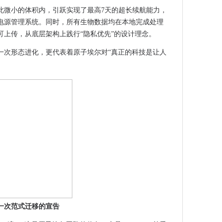
此微小的体积内，引跃实现了最高7天的超长续航能力，
政企业务创新双三角体系引领数智采购供应链发展
电源管理系统。同时，所有生物数据均在本地完成处理
聚焦10大产业热词！
可上传，从底层架构上践行“隐私优先”的设计理念。
硅巷”创新创业大赛成功举办
走近品质饮水的”最后一米“
一次形态进化，更代表着原子埃尔对“真正的科技是让人
伴，追觅 AI 智能戒指携指尖黑科技恭贺新春
觅AI智能戒指助力2026开年最大AI创客比赛！
尼黑上海光博会，刊、展、产协同赋能量子产业生态
，是开启数字时代的价值通行证
 轻熟肌抗衰选哪款更高效？
深耕ARM服务器芯片赛道，赋能国产算力
展现场同期论坛一览
来——中鹄低空携云驼-T6无人机引领行业变革
博会展商名单抢先出炉！
登陆CES 2026
与发布，掌握未来宣传新脉搏
：一次范式迁移的宣告
发布HPM5E3Y，构建完整机器人关节MCU产品线