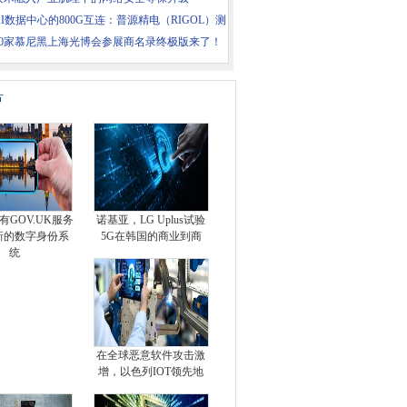
I数据中心的800G互连：普源精电（RIGOL）测
500家慕尼黑上海光博会参展商名录终极版来了！
片
有GOV.UK服务
诺基亚，LG Uplus试验
新的数字身份系
5G在韩国的商业到商
统
在全球恶意软件攻击激
增，以色列IOT领先地