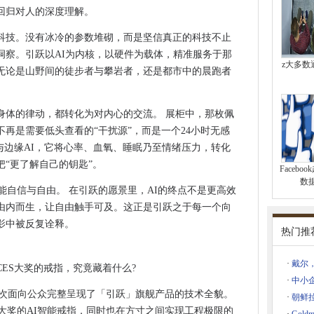
坛，定义AI智能终端质量新高度
回归对人的深度理解。
智能决策引擎，支撑“人工智能+”行动稳步推进
科技。没有冰冷的参数堆砌，而是坚信真正的科技不止
海光博会，一场跨国界的行业盛宴
洞察。引跃以AI为内核，以硬件为载体，精准服务于那
E1100、FCE1353芯片助力工业控制系统可靠性升级
z大多数
无论是山野间的徒步者与攀岩者，还是都市中的晨跑者
定镜像
程——中国汽车芯片联盟2025全体成员大会在沪圆满举办
链演进与生态重塑
身体的律动，都转化为对内心的交流。 展柜中，那枚佩
再是需要低头查看的“干扰源”，而是一个24小时无感
自动化成熟度白皮书： 从工具到体系的增长跃迁
与边缘AI，它将心率、血氧、睡眠乃至情绪压力，转化
”：杉川收购案或将改写全球扫地机格局
“更了解自己的钥匙”。
Faceb
研力量齐聚魔都
数
传播新范式 —— 传声港助力企业破局增长
赋能自信与自由。 在引跃的愿景里，AI的终点不是更高效
由内而生，让自由触手可及。这正是引跃之于每一个向
川集团将成唯一实控人
影中被反复诠释。
仕强的“二次创业”跨界人生
热门推
原蛋白肽排行榜排名
·
戴尔，
满落幕
ES大奖的戒指，究竟藏着什么?
·
中小企
跨境展完美收官！
首次面向公众完整呈现了「引跃」旗舰产品的技术全貌。
·
朝鲜
）跨境电商进出口交易会盛大开幕！
创新大奖的AI智能戒指，同时也在方寸之间实现工程极限的