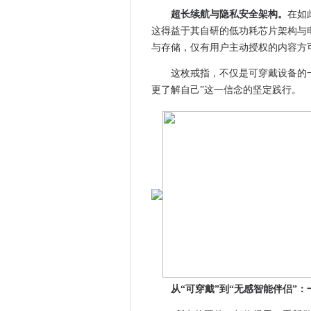
超长续航与隐私安全架构。
在如
业采融合加速价值创造，京东
这得益于其自研的低功耗芯片架构与
洞见2026：慕尼黑上海电子展
与存储，仅有用户主动授权的内容方
创新生态再升级!第一届“上海
华夏水务构建多场景饮水矩阵，
这枚戒指，不仅是可穿戴设备的
更了解自己”这一信念的坚定践行。
官宣！追觅成为春晚战略合作伙
顶尖AI开发者、投资人集结！追
Chip × CHIPX 携手慕
极融借款提示：珍视信用资产
鱼胶原蛋白肽哪个牌子的好 30
博瑞晶芯完成超10亿元融资：
预告！2026慕尼黑上海电子
低空经济新篇启，融合共赢向未
它来了！2026慕尼黑上海光
创启未来｜追觅AI智能硬件携新品
媒体管家：2026年媒体邀约
从“可穿戴”到“无感智能伴侣”
CES 2026丨先楫半导体重磅