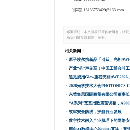
[邮箱]
18136753429@163.com
郑重声明：本文版权归原作者所有，转载
系我们修改或删除，多谢。
相关新闻：
·
原子埃尔携新品「引跃」亮相AWE
·
产业“芯”声先至！中国工博会芯工
·
追觅戒指Glow重磅亮相AWE20
·
2026光学技术大会PHOTONICS 
·
东莞集思国际商贸有限公司董事长
·
“A系列”宽基指数震荡调整，A500
·
筑牢安全防线，护航行业发展——
·
数字技术融入产业肌理下的网络安
·
面向AI数据中心的800G互连：普