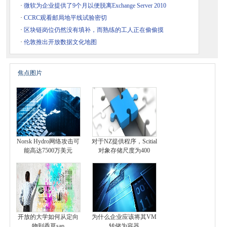
·
微软为企业提供了9个月以便脱离Exchange Server 2010
·
CCRC观看邮局地平线试验密切
·
区块链岗位仍然没有填补，而熟练的工人正在偷偷摸
·
伦敦推出开放数据文化地图
焦点图片
Norsk Hydro网络攻击可
对于NZ提供程序，Scitial
能高达7500万美元
对象存储尺度为400
开放的大学如何从定向
为什么企业应该将其VM
物到香草sap
转储为容器