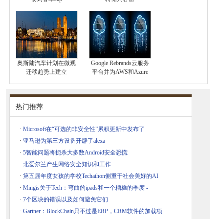
奥斯陆汽车计划在微观
Google Rebrands云服务
迁移趋势上建立
平台并为AWS和Azure
热门推荐
·
Microsoft在“可选的非安全性”累积更新中发布了
·
亚马逊为第三方设备开辟了alexa
·
5智能问题将扼杀大多数Android安全恐慌
·
北爱尔兰产生网络安全知识和工作
·
第五届年度女孩的学校Techathon侧重于社会美好的AI
·
Mingis关于Tech：弯曲的ipads和一个糟糕的季度 -
·
7个区块的错误以及如何避免它们
·
Gartner：BlockChain只不过是ERP，CRM软件的加载项