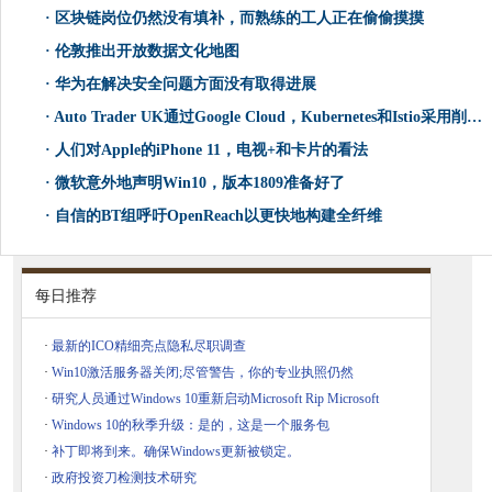
·
区块链岗位仍然没有填补，而熟练的工人正在偷偷摸摸
·
伦敦推出开放数据文化地图
·
华为在解决安全问题方面没有取得进展
·
Auto Trader UK通过Google Cloud，Kubernetes和Istio采用削减IT资源使用
·
人们对Apple的iPhone 11，电视+和卡片的看法
·
微软意外地声明Win10，版本1809准备好了
·
自信的BT组呼吁OpenReach以更快地构建全纤维
每日推荐
·
最新的ICO精细亮点隐私尽职调查
·
Win10激活服务器关闭;尽管警告，你的专业执照仍然
·
研究人员通过Windows 10重新启动Microsoft Rip Microsoft
·
Windows 10的秋季升级：是的，这是一个服务包
·
补丁即将到来。确保Windows更新被锁定。
·
政府投资刀检测技术研究