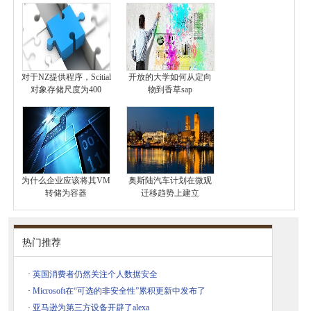
对于NZ提供程序，Scitial
开放的大学如何从定向
对象存储尺度为400
物到香草sap
为什么企业应该将其VM
奥斯陆汽车计划在微观
转储为容器
迁移趋势上建立
热门推荐
·
英国消费者仍然关注个人数据安全
·
Microsoft在“可选的非安全性”累积更新中发布了
·
亚马逊为第三方设备开辟了alexa