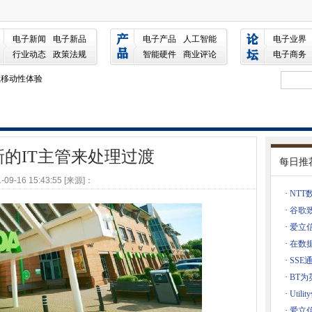
渡
电子新闻
电子新品
电子产品
人工智能
电子业界
行业动态
政策法规
智能硬件
商业评论
电子商务
补丁
载移动性体验
业实践
用户处于危险之中
三天
碳足迹
募新的IT主管来处理过渡
每日推
易，帮助中小企业赢得更多的公共部门业务
-09-16 15:43:55 [来源]：
·
NT
键暴露
·
谷歌
将产品设计提升为ELISA墨水5G核心技术协议
·
爱立信
墨
·
在数据
云计算服务框架
·
SS
·
BT为
费用，而不是宽带
·
Uti
 S3桶
·
爱立信