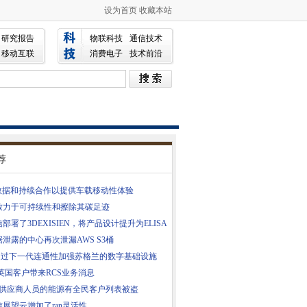
设为首页
收藏本站
研究报告
物联科技
通信技术
移动互联
消费电子
技术前沿
荐
T数据和持续合作以提供车载移动性体验
致力于可持续性和擦除其碳足迹
部署了3DEXISIEN，将产品设计提升为ELISA
泄露的中心再次泄漏AWS S3桶
E通过下一代连通性加强苏格兰的数字基础设施
英国客户带来RCS业务消息
lity供应商人员的能源有全民客户列表被盗
展望云增加了ran灵活性