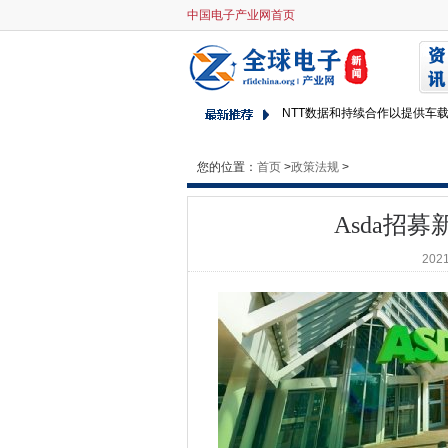
中国电子产业网首页
Asda招募新的IT主管来处理过
Sonicwall补丁11防火墙漏洞
NSA的顶级CVE列出及时提醒
NTT数据和持续合作以提供车
ico起诉了“失败”来解决广告行
供应商忽略虚拟设备安全，将
您的位置：
首页
>
政策法规
>
DDOS在新西兰证券交易所第
谷歌致力于可持续性和擦除其
Asda招
AWS签署了三年英国政府云交
2021
github使代码漏洞扫描功能公开
危险的开发实践离开公司访问
爱立信部署了3DEXISIEN，
CCS推出750万英镑的泛政府
政府资金数字制造项目
500万英国家庭支付804米的
在数据泄露的中心再次泄漏AWS