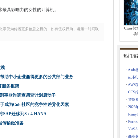
E，5G校园网络启用
技术最具影响力的女性的计算机。
频谱来开发用例
ssange有阿斯伯格综合征和抑郁症，法院听到
Ciso
文章仅为传播更多信息之目的，如有侵权行为，请第一时间联
教训来获得未来准备
场
安宣传引渡听证会
合作的数字目标
热门推
星
实践
·
Asd
者提出了更大的保护
，帮助中小企业赢得更多的公共部门业务
·
ico
开发人员将数百万用户处于危险之中
·
AW
算服务框架
·
CCS
刑事欺诈调查调查计划启动子
支付，则安全优势面临制裁
·
贷款
展倾向于成为Colo社区的竞争性差异化因素
·
202
，以27个城镇和城市资助全纤维建筑
d上将SAP迁移到S / 4 HANA
·
Rémy
帮助残疾人
HANA
·
For
T数据传输做准备
知并寻求供应商统一通知
·
Via
多的算法的技能和专业知识
·
商业