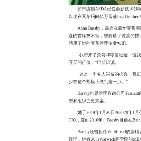
贷款费用：税务合规慈善机构
超市连锁ASDA已任命新技术领导
HMRC向上签署富士通两年的
以便在瓦尔玛向亿万富翁Issa Brother
Cisos努力跟上斜切竞技场和C
Anna Barsby，最近在豪华零售
SSE通过下一代连通性加强苏
森的首席技术官，被聘请了过渡的技
2023年，DataceRe可持
聘用了她的变革管理专业知识。
绿色货物扩展了里米尼合约，以
“我带来了杂货和零售经验，但
O2需要5G到德国最大的城市
开展的价值，”巴斯比说。
BT为英国客户带来RCS业务消
RémyCointreau在Google C
“这是一个令人兴奋的机会，真正
软件AG捕获双敲击勒索软件
少在这个规模上做到这一点。“
银行可以通过技术解决洗钱拼
Barsby也是管理咨询公司Tes
Utility供应商人员的能源有全
型和组织变更方案。
Forrester：CIO必须为BRE
她于2019年1月20日在2020年
斯托斯波特委员会推出数字培
CIO，直到2016年。Barsby目前在Ba
沃达丰团队与IOT.NXT将企业I
Barsby还曾担任Whitbre
爱立信展望云增加了ran灵活性
经理。她有来自Warwick商学院的MB
ViaSAT检查Delta以提高空中