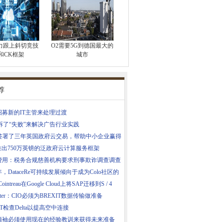
s努力跟上斜切竞技
O2需要5G到德国最大的
和CK框架
城市
荐
a招募新的IT主管来处理过渡
起诉了“失败”来解决广告行业实践
S签署了三年英国政府云交易，帮助中小企业赢得
推出750万英镑的泛政府云计算服务框架
费用：税务合规慈善机构要求刑事欺诈调查调查
3年，DataceRe可持续发展倾向于成为Colo社区的
Cointreau在Google Cloud上将SAP迁移到S / 4
rester：CIO必须为BREXIT数据传输做准备
SAT检查Delta以提高空中连接
领袖必须使用现在的经验教训来获得未来准备