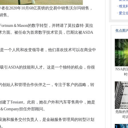
要求刑事欺诈调查调查计划启动子
·
维克利
者在2020年10月68亿英镑的交易中销售沃尔玛销售，
用户计算支持
·
爱立
s销售。
K框架
商Fortnum＆Mason的数字转型，并聘请了莫拉森特·莫拉
格兰的数字基础设施
焦点图
术方面。被任命为首席数字技术官员，巴斯比被ASDA
续发展倾向于成为Colo社区的竞争性差异化因素
保持遗产SAP后端运行
我是一个人民和改变领导者，他们喜欢技术可以在商业中
息
loud上将SAP迁移到S / 4 HANA
吸引ASDA的技能和人才。这是一个独特的机会，你很
NSA的
时
图吗？
siant的创始人和管理合作伙伴之一，专注于客户的战略，转
民客户列表被盗
XIT数据传输做准备
1月创建了Tessiant。此前，她在户外和汽车零售商中，她是
训倡议
in＆Company担任外部顾问。
OT带到新级别
危险的
司
ad的基础设施和服务交付负责人，是金融服务管理局的转型计划
A。
连接