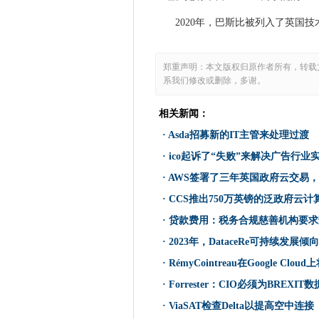
诺基亚与A1奥地利合作，使LT
2020年，巴斯比被列入了英国
连接的车辆关联可以致电无线
维克利亚的创始人Julian A
郑重声明：本文版权归原作者所有，转载
商业领袖必须使用现在的经验
系我们修改或删除，多谢。
MEPS拒绝访问观察者到朱利
相关新闻：
沙特阿拉伯当局与中国IT巨头
爱立信获取摇篮加速企业5G
·
Asda招募新的IT主管来处理过渡
政府仍然在轨道上发展英国卫
·
ico起诉了“失败”来解决广告行业
法律委员会为在线滥用的受害
·
AWS签署了三年英国政府云交易
LAX And​​roid应用程序
·
CCS推出750万英镑的泛政府云计
明年IT战略的三种选择
·
贷款费用：税务合规慈善机构要求
如果他们帮助赎金软件受害者
·
2023年，DataceRe可持续发
CityFibre奖£1.5亿英镑
·
RémyCointreau在Google Clou
GSMA推出数字访问指南，以
·
Forrester：CIO必须为BREXI
HMRC Shuns Gov.uk通
·
ViaSAT检查Delta以提高空中连接
英国监管机构缺乏应对越来越