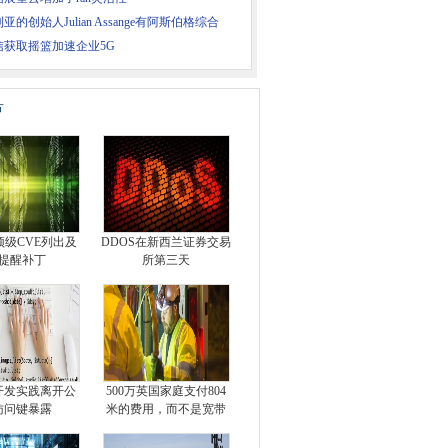
亚的创始人Julian Assange有阿斯伯格综合
信获取摇篮加速企业5G
片
顶级CVE列出及
DDOS在新西兰证券交易
提醒补丁
所第三天
开发实践离开公
500万英国家庭支付804
访问键暴露
米的费用，而不是宽带