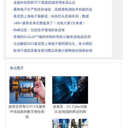
·
龙旗科技荣获TÜV莱茵四项管理体系认证
·
重构电子生产制造价值链，高精度检测技术创新的迭
·
​慕尼黑上海电子展解读：科技巨头竞相布局，数据
·
1400+展商名单完整版来了！光电大展3月来袭！
·
科峰信息：信息技术领域的奋进者
·
罗姆的EcoGaN™被村田制作所的AI服务器电源采用
·
点击解锁2025慕尼黑上海电子展同期论坛，各大精彩
·
标准引领高质量发展消费品质量分级陶瓷砖国家标准
焦点图片
政府在所有GOV.UK服务
诺基亚，LG Uplus试验
中强加新的数字身份系
5G在韩国的商业到商
统