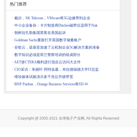
热门推荐
·
戴尔，SK Telecom，VMware将5G边缘带到企业
·
中小企业备份：卡片制造商Ditches磁带仅适用于Nak
·
朝鲜拉扎勒集团黑客在美国起诉
·
Goldman Sachs重新打开英国数字储蓄账户
·
谷歌云，诺基亚加速了云机制企业5G解决方案的准备
·
数字知识必须是荷兰警察培训的组成部分
·
AET使CTERA顺利进行混合云访问大文件
·
CIO采访：朱丽叶·阿特金森，布拉德福德大学IT总监
·
维珍媒体试验演示多千兆位升级带宽
·
BNP Paribas，Orange Business Services将SD-W
Copyright @ 2005-2021 全球电子产业网, All Rights Reserved