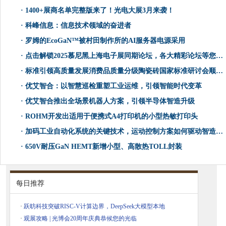
·
1400+展商名单完整版来了！光电大展3月来袭！
·
科峰信息：信息技术领域的奋进者
·
罗姆的EcoGaN™被村田制作所的AI服务器电源采用
·
点击解锁2025慕尼黑上海电子展同期论坛，各大精彩论坛等您赴约！
·
标准引领高质量发展消费品质量分级陶瓷砖国家标准研讨会顺利召开
·
优艾智合：以智慧巡检重塑工业运维，引领智能时代变革
·
优艾智合推出全场景机器人方案，引领半导体智造升级
·
ROHM开发出适用于便携式A4打印机的小型热敏打印头
·
加码工业自动化系统的关键技术，运动控制方案如何驱动智造转型？
·
650V耐压GaN HEMT新增小型、高散热TOLL封装
每日推荐
·
跃昉科技突破RISC-V计算边界，DeepSeek大模型本地
·
观展攻略 | 光博会20周年庆典恭候您的光临