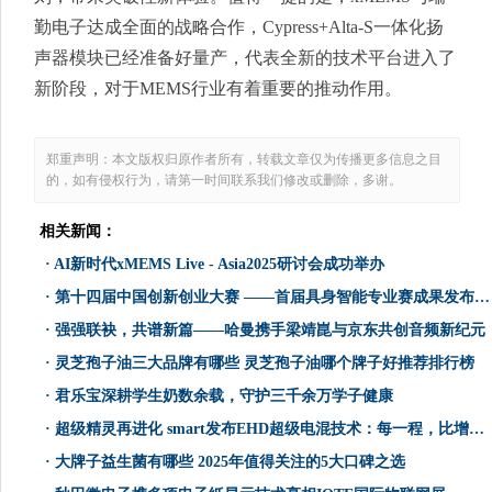
勤电子达成全面的战略合作，Cypress+Alta-S一体化扬
声器模块已经准备好量产，代表全新的技术平台进入了
新阶段，对于MEMS行业有着重要的推动作用。
郑重声明：本文版权归原作者所有，转载文章仅为传播更多信息之目
的，如有侵权行为，请第一时间联系我们修改或删除，多谢。
相关新闻：
·
AI新时代xMEMS Live - Asia2025研讨会成功举办
·
第十四届中国创新创业大赛 ——首届具身智能专业赛成果发布活动在厦成功举办
·
强强联袂，共谱新篇——哈曼携手梁靖崑与京东共创音频新纪元
·
灵芝孢子油三大品牌有哪些 灵芝孢子油哪个牌子好推荐排行榜
·
君乐宝深耕学生奶数余载，守护三千余万学子健康
·
超级精灵再进化 smart发布EHD超级电混技术：每一程，比增程更成
·
大牌子益生菌有哪些 2025年值得关注的5大口碑之选