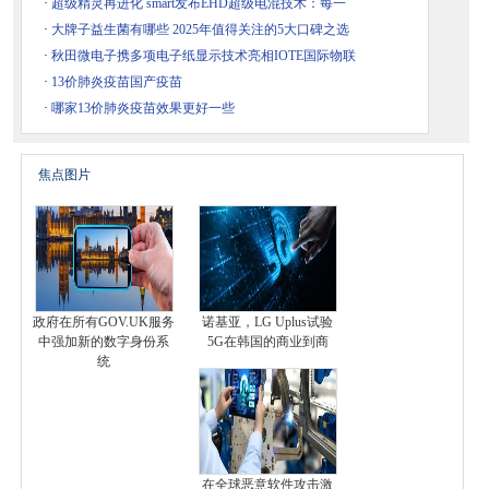
·
超级精灵再进化 smart发布EHD超级电混技术：每一
·
大牌子益生菌有哪些 2025年值得关注的5大口碑之选
·
秋田微电子携多项电子纸显示技术亮相IOTE国际物联
·
13价肺炎疫苗国产疫苗
·
哪家13价肺炎疫苗效果更好一些
焦点图片
政府在所有GOV.UK服务
诺基亚，LG Uplus试验
中强加新的数字身份系
5G在韩国的商业到商
统
在全球恶意软件攻击激