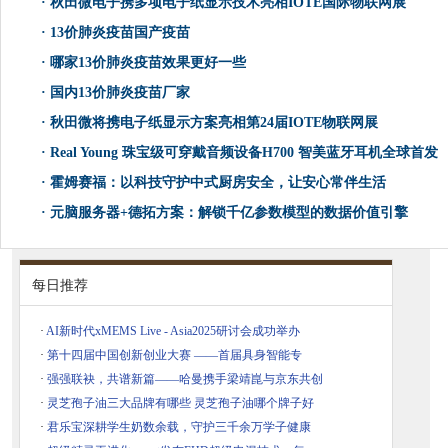
·
秋田微电子携多项电子纸显示技术亮相IOTE国际物联网展
·
13价肺炎疫苗国产疫苗
·
哪家13价肺炎疫苗效果更好一些
·
国内13价肺炎疫苗厂家
·
​秋田微将携电子纸显示方案亮相第24届IOTE物联网展
·
Real Young 珠宝级可穿戴音频设备H700 智美蓝牙耳机全球首发
·
霍姆赛福：以科技守护中式厨房安全，让安心常伴生活
·
元脑服务器+德拓方案：解锁千亿参数模型的数据价值引擎
每日推荐
·
AI新时代xMEMS Live - Asia2025研讨会成功举办
·
第十四届中国创新创业大赛 ——首届具身智能专
·
强强联袂，共谱新篇——哈曼携手梁靖崑与京东共创
·
灵芝孢子油三大品牌有哪些 灵芝孢子油哪个牌子好
·
君乐宝深耕学生奶数余载，守护三千余万学子健康