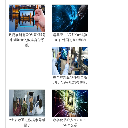
政府在所有GOV.UK服务
诺基亚，LG Uplus试验
中强加新的数字身份系
5G在韩国的商业到商
统
在全球恶意软件攻击激
增，以色列IOT领先地
z大多数通过数据素养感
数字秘书介入NVIDIA /
冒了
ARM交易