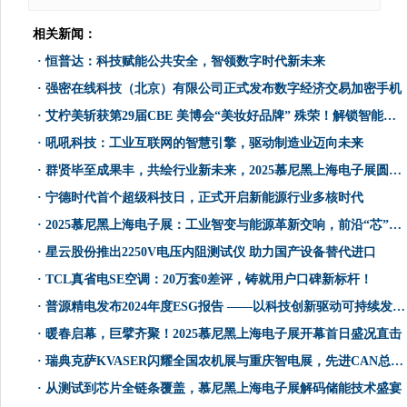
相关新闻：
·
恒普达：科技赋能公共安全，智领数字时代新未来
·
强密在线科技（北京）有限公司正式发布数字经济交易加密手机
·
​艾柠美斩获第29届CBE 美博会“美妆好品牌” 殊荣！解锁智能美妆新范式
·
吼吼科技：工业互联网的智慧引擎，驱动制造业迈向未来
·
群贤毕至成果丰，共绘行业新未来，2025慕尼黑上海电子展圆满收官！
·
宁德时代首个超级科技日，正式开启新能源行业多核时代
·
2025慕尼黑上海电子展：工业智变与能源革新交响，前沿“芯”技术谱写高效协同最强音
·
星云股份推出2250V电压内阻测试仪 助力国产设备替代进口
·
TCL真省电SE空调：20万套0差评，铸就用户口碑新标杆！
·
普源精电发布2024年度ESG报告 ——以科技创新驱动可持续发展，擘画绿色未
·
暖春启幕，巨擘齐聚！2025慕尼黑上海电子展开幕首日盛况直击
·
瑞典克萨KVASER闪耀全国农机展与重庆智电展，先进CAN总线通信解决方案赋能农机智联与车辆研发测试！
·
从测试到芯片全链条覆盖，慕尼黑上海电子展解码储能技术盛宴