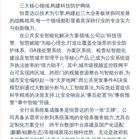
三大核心领域,构建科技防护网络
恒普达以技术为引擎,构建起三大业务板块协同发展
的战略格局,每一个领域都彰显着其深耕行业的专业实力
与创新魄力。
在公共安全智能化解决方案领域,公司以“科技强
警、智慧赋能”为核心理念,打造出覆盖全场景的安全防
护体系。GA接处警系统、办案区系统、检查站智能化
建设及智慧城市管理平台等核心产品,已成为公安系统提
升执法效率的“得力助手”。其中,城市级视频监控联网平
台可实现跨区域、跨部门的视频资源整合与智能分析,为
城市安全编织起一张“天罗地网”;而公共突发事件AI决策
模型则通过大数据分析与人工智能算法,为应急处置提供
科学精准的决策支持,让安全响应从“事后处置”向“事前预
警”“事中智能”升级。
全行业系统集成服务是恒普达的另一张“王牌”。公
司具备从需求分析到系统落地的全链条服务能力,尤其在
定制化方案交付、跨平台数据中台搭建及国产化适配
(麒麟/鲲鹏生态)等领域展现出独特优势。无论是政府机