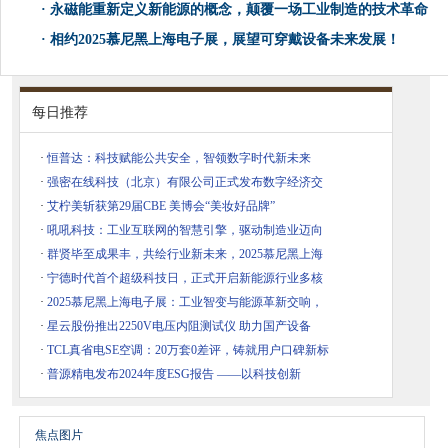
·
永磁能重新定义新能源的概念，颠覆一场工业制造的技术革命
·
相约2025慕尼黑上海电子展，展望可穿戴设备未来发展！
每日推荐
·
恒普达：科技赋能公共安全，智领数字时代新未来
·
强密在线科技（北京）有限公司正式发布数字经济交
·
​艾柠美斩获第29届CBE 美博会“美妆好品牌”
·
吼吼科技：工业互联网的智慧引擎，驱动制造业迈向
·
群贤毕至成果丰，共绘行业新未来，2025慕尼黑上海
·
宁德时代首个超级科技日，正式开启新能源行业多核
·
2025慕尼黑上海电子展：工业智变与能源革新交响，
·
星云股份推出2250V电压内阻测试仪 助力国产设备
·
TCL真省电SE空调：20万套0差评，铸就用户口碑新标
·
普源精电发布2024年度ESG报告 ——以科技创新
焦点图片