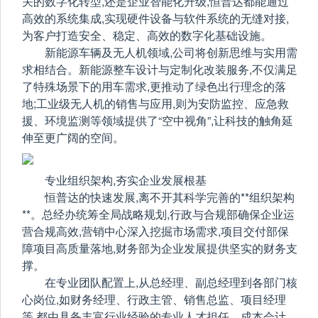
关的数字化转型,还是企业智能化升级,恒普达都能通过
高效的系统集成,实现硬件设备与软件系统的无缝对接,
为客户打造安全、稳定、高效的数字化基础设施。
新能源车辆及无人机领域,公司将创新思维与实用需
求相结合。新能源整车设计与定制化改装服务,不仅满足
了特殊场景下的用车需求,更推动了绿色出行理念的落
地;工业级无人机的销售与应用,则为安防监控、应急救
援、环境监测等领域提供了“空中视角”,让科技的触角延
伸至更广阔的空间。
专业组织架构,夯实企业发展根基
恒普达的快速发展,离不开其科学完善的**组织架构
**。总经办统筹全局战略规划,行政与合规部确保企业运
营合规高效,营销中心深入挖掘市场需求,项目交付部保
障项目高质量落地,财务部为企业发展提供坚实的财务支
撑。
在专业团队配置上,从总经理、副总经理到各部门核
心岗位,如财务经理、行政主管、销售总监、项目经理
等,都由具备丰富行业经验的专业人才担任。成本会计、