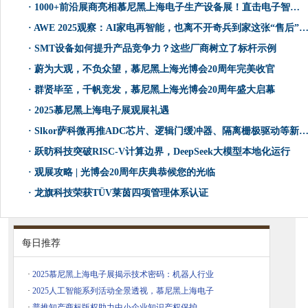
·
1000+前沿展商亮相慕尼黑上海电子生产设备展！直击电子智造产业变革与技术跃迁
·
AWE 2025观察：AI家电再智能，也离不开奇兵到家这张“售后”王牌！
·
SMT设备如何提升产品竞争力？这些厂商树立了标杆示例
·
蔚为大观，不负众望，慕尼黑上海光博会20周年完美收官
·
群贤毕至，千帆竞发，慕尼黑上海光博会20周年盛大启幕
·
​2025慕尼黑上海电子展观展礼遇
·
Slkor萨科微再推ADC芯片、逻辑门缓冲器、隔离栅极驱动等新产品，再次全球招募代理商！
·
跃昉科技突破RISC-V计算边界，DeepSeek大模型本地化运行
·
观展攻略 | 光博会20周年庆典恭候您的光临
·
龙旗科技荣获TÜV莱茵四项管理体系认证
每日推荐
·
​2025慕尼黑上海电子展揭示技术密码：机器人行业
·
​2025人工智能系列活动全景透视，慕尼黑上海电子
·
普推知产商标版权助力中小企业知识产权保护