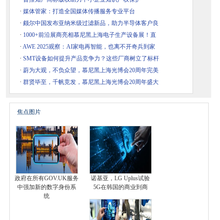
·
媒体管家：打造全国媒体传播服务专业平台
·
颇尔中国发布亚纳米级过滤新品，助力半导体客户良
·
1000+前沿展商亮相慕尼黑上海电子生产设备展！直
·
AWE 2025观察：AI家电再智能，也离不开奇兵到家
·
SMT设备如何提升产品竞争力？这些厂商树立了标杆
·
蔚为大观，不负众望，慕尼黑上海光博会20周年完美
·
群贤毕至，千帆竞发，慕尼黑上海光博会20周年盛大
焦点图片
政府在所有GOV.UK服务
诺基亚，LG Uplus试验
中强加新的数字身份系
5G在韩国的商业到商
统