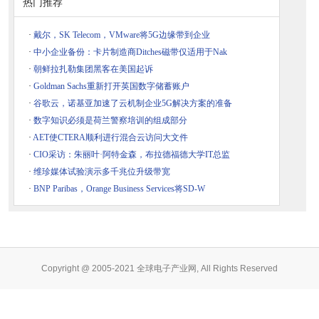
热门推荐
·
戴尔，SK Telecom，VMware将5G边缘带到企业
·
中小企业备份：卡片制造商Ditches磁带仅适用于Nak
·
朝鲜拉扎勒集团黑客在美国起诉
·
Goldman Sachs重新打开英国数字储蓄账户
·
谷歌云，诺基亚加速了云机制企业5G解决方案的准备
·
数字知识必须是荷兰警察培训的组成部分
·
AET使CTERA顺利进行混合云访问大文件
·
CIO采访：朱丽叶·阿特金森，布拉德福德大学IT总监
·
维珍媒体试验演示多千兆位升级带宽
·
BNP Paribas，Orange Business Services将SD-W
Copyright @ 2005-2021 全球电子产业网, All Rights Reserved