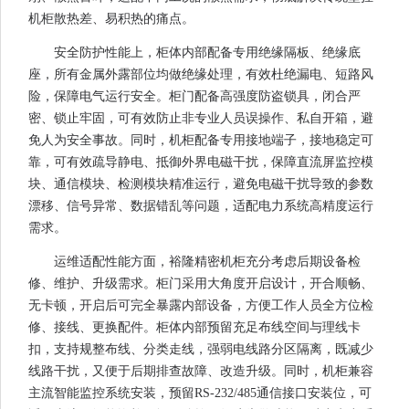
机柜散热差、易积热的痛点。
安全防护性能上，柜体内部配备专用绝缘隔板、绝缘底
座，所有金属外露部位均做绝缘处理，有效杜绝漏电、短路风
险，保障电气运行安全。柜门配备高强度防盗锁具，闭合严
密、锁止牢固，可有效防止非专业人员误操作、私自开箱，避
免人为安全事故。同时，机柜配备专用接地端子，接地稳定可
靠，可有效疏导静电、抵御外界电磁干扰，保障直流屏监控模
块、通信模块、检测模块精准运行，避免电磁干扰导致的参数
漂移、信号异常、数据错乱等问题，适配电力系统高精度运行
需求。
运维适配性能方面，裕隆精密机柜充分考虑后期设备检
修、维护、升级需求。柜门采用大角度开启设计，开合顺畅、
无卡顿，开启后可完全暴露内部设备，方便工作人员全方位检
修、接线、更换配件。柜体内部预留充足布线空间与理线卡
扣，支持规整布线、分类走线，强弱电线路分区隔离，既减少
线路干扰，又便于后期排查故障、改造升级。同时，机柜兼容
主流智能监控系统安装，预留RS-232/485通信接口安装位，可