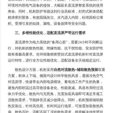
环境对内部电气设备的侵蚀，大幅延长直流屏整套系统的使用
寿命。同时，机柜防护等级达到行业高标准，封闭式柜体搭配
精准密封胶条，有效阻隔灰尘、水汽进入内部，杜绝因粉尘堆
积、受潮引发的短路、漏电、设备故障等安全问题。
三、多维性能优化，适配直流屏严苛运行需求
直流屏作为电力系统的“备用心脏”，需要24小时不间断运
行，对机柜的散热性能、绝缘性能、抗干扰性能、安全防护性
能有着极高要求。沧州裕隆精密壁挂式直流屏机柜针对直流屏
运行特性，进行全方位性能优化，适配设备全天候稳定运行。
散热设计方面，机柜采用
自然对流散热+辅助散热预留
双重
方案，柜体上下端、侧面均设计科学散热风道，遵循冷热空气
对流原理，快速带走内部电源模块、蓄电池工作产生的热量，
避免内部积温过高导致设备老化、性能衰减。风道布局经过流
体力学优化，散热均匀无死角，无需加装风扇即可满足常规工
况散热需求，节能静音且减少故障点。同时，机柜预留辅助散
热安装位，针对高负荷、长时间运行场景，可按需加装散热风
扇、散热百叶，适配不同工况的散热需求，彻底解决传统壁挂