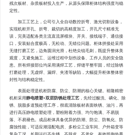
残次板材、杂质板材投入生产，从源头保障柜体结构强度与稳
定性。
加工工艺上，公司引入全自动数控折弯、激光切割设备，
实现机柜开孔、折弯、裁切的高精度加工，开孔尺寸精准无
误，完美适配各类主流直流屏模块、开关、接线端子、通信接
口，安装贴合度极高，无松动、无错位问题。柜体拼接处采用
无缝打磨工艺，边角圆润光滑，杜绝尖锐毛刺，既提升整体美
观度，又避免施工、运维过程中划伤设备、工作人员的安全隐
患。所有焊接部位均采用满焊工艺，焊缝平整牢固，经过除锈
打磨处理，无虚焊、漏焊、夹渣等缺陷，大幅提升柜体整体密
封性与结构稳定性。
表面处理是机柜防腐、防尘、防潮的核心关键。裕隆精密
机柜采用
静电喷塑+双层防锈处理工艺
，先经过酸洗、磷化、除
锈、脱脂多道预处理工序，彻底清除板材表面铁锈、油污，再
进行高压静电喷塑处理，塑粉附着力强、均匀饱满、不易脱
落、不易褪色。成品柜体具备优异的防潮、防尘、防氧化、防
腐蚀性能，可适应潮湿配电房、多粉尘工业车间、户外箱变等
复杂工况，长期运行不生锈、不脱皮、不老化，有效抵御外界