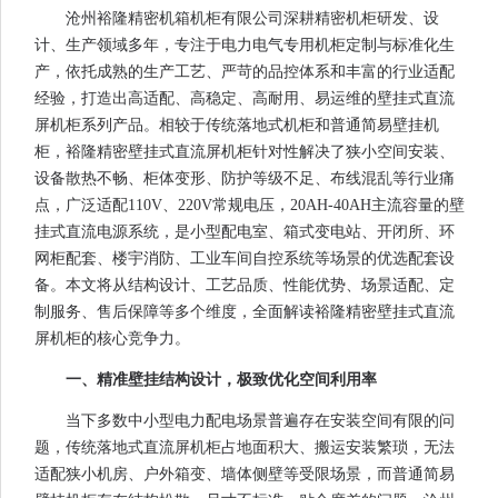
沧州裕隆精密机箱机柜有限公司深耕精密机柜研发、设
计、生产领域多年，专注于电力电气专用机柜定制与标准化生
产，依托成熟的生产工艺、严苛的品控体系和丰富的行业适配
经验，打造出高适配、高稳定、高耐用、易运维的壁挂式直流
屏机柜系列产品。相较于传统落地式机柜和普通简易壁挂机
柜，裕隆精密壁挂式直流屏机柜针对性解决了狭小空间安装、
设备散热不畅、柜体变形、防护等级不足、布线混乱等行业痛
点，广泛适配110V、220V常规电压，20AH-40AH主流容量的壁
挂式直流电源系统，是小型配电室、箱式变电站、开闭所、环
网柜配套、楼宇消防、工业车间自控系统等场景的优选配套设
备。本文将从结构设计、工艺品质、性能优势、场景适配、定
制服务、售后保障等多个维度，全面解读裕隆精密壁挂式直流
屏机柜的核心竞争力。
一、精准壁挂结构设计，极致优化空间利用率
当下多数中小型电力配电场景普遍存在安装空间有限的问
题，传统落地式直流屏机柜占地面积大、搬运安装繁琐，无法
适配狭小机房、户外箱变、墙体侧壁等受限场景，而普通简易