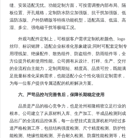
缝、安装适配无忧。功能定制方面，可按需调整内部布局、隔
板位置、开孔规格，定制防水防尘加强版、抗干扰加强版、低
温防冻版、户外防晒版等特殊功能机型，适配高温、低温、高
湿、多尘、强电磁干扰等极端工况。
外观与配件定制上，可根据客户需求定制机柜颜色、logo
丝印、标识铭牌，适配企业标准化形象建设;同时可配套定制专
用理线架、绝缘配件、散热组件、防盗组件、防雨组件等，全
方位提升机柜使用性能。公司拥有从设计、打样、生产、交付
的全流程自主能力，定制周期短、精度高、品质可控，既能满
足批量标准化采购需求，也能适配小众个性化项目定制需求，
为每一位客户提供专属适配的机柜解决方案。
六、严苛品控与完善售后，保障长期稳定使用
品质是产品的核心竞争力，也是沧州裕隆精密立足行业的
根本。公司建立了从原材料入库、生产加工、半成品检测到成
品出厂的全流程品控体系，每一台壁挂式直流屏机柜均经过多
道严格检测工序，包括结构强度检测、尺寸精度检测、防护性
能检测、绝缘性能检测、开合耐久检测、防腐性能检测等，杜