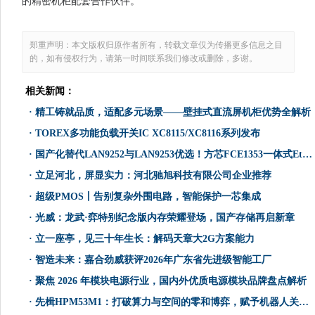
的精密机柜配套合作伙伴。
郑重声明：本文版权归原作者所有，转载文章仅为传播更多信息之目
的，如有侵权行为，请第一时间联系我们修改或删除，多谢。
相关新闻：
·
精工铸就品质，适配多元场景——壁挂式直流屏机柜优势全解析
·
TOREX多功能负载开关IC XC8115/XC8116系列发布
·
国产化替代LAN9252与LAN9253优选！方芯FCE1353一体式EtherCAT IO模块方案详解
·
立足河北，屏显实力：河北驰旭科技有限公司企业推荐
·
超级PMOS丨告别复杂外围电路，智能保护一芯集成
·
光威：龙武·弈特别纪念版内存荣耀登场，国产存储再启新章
·
立一座亭，见三十年生长：解码天章大2G方案能力
·
智造未来：嘉合劲威获评2026年广东省先进级智能工厂
·
聚焦 2026 年模块电源行业，国内外优质电源模块品牌盘点解析
·
先楫HPM53M1：打破算力与空间的零和博弈，赋予机器人关节极致动力