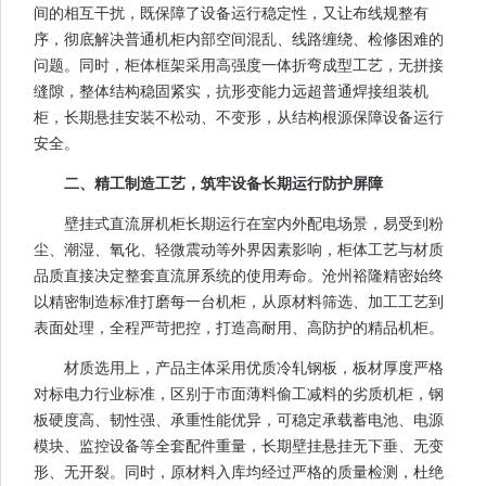
间的相互干扰，既保障了设备运行稳定性，又让布线规整有
序，彻底解决普通机柜内部空间混乱、线路缠绕、检修困难的
问题。同时，柜体框架采用高强度一体折弯成型工艺，无拼接
缝隙，整体结构稳固紧实，抗形变能力远超普通焊接组装机
柜，长期悬挂安装不松动、不变形，从结构根源保障设备运行
安全。
二、精工制造工艺，筑牢设备长期运行防护屏障
壁挂式直流屏机柜长期运行在室内外配电场景，易受到粉
尘、潮湿、氧化、轻微震动等外界因素影响，柜体工艺与材质
品质直接决定整套直流屏系统的使用寿命。沧州裕隆精密始终
以精密制造标准打磨每一台机柜，从原材料筛选、加工工艺到
表面处理，全程严苛把控，打造高耐用、高防护的精品机柜。
材质选用上，产品主体采用优质冷轧钢板，板材厚度严格
对标电力行业标准，区别于市面薄料偷工减料的劣质机柜，钢
板硬度高、韧性强、承重性能优异，可稳定承载蓄电池、电源
模块、监控设备等全套配件重量，长期壁挂悬挂无下垂、无变
形、无开裂。同时，原材料入库均经过严格的质量检测，杜绝