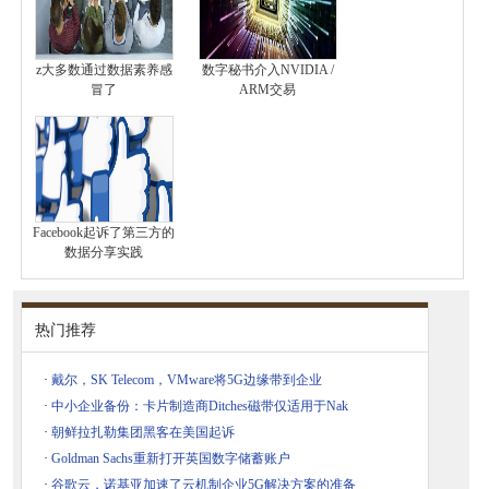
z大多数通过数据素养感
数字秘书介入NVIDIA /
冒了
ARM交易
Facebook起诉了第三方的
数据分享实践
热门推荐
·
戴尔，SK Telecom，VMware将5G边缘带到企业
·
中小企业备份：卡片制造商Ditches磁带仅适用于Nak
·
朝鲜拉扎勒集团黑客在美国起诉
·
Goldman Sachs重新打开英国数字储蓄账户
·
谷歌云，诺基亚加速了云机制企业5G解决方案的准备