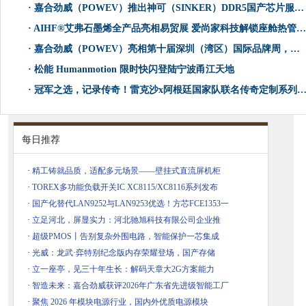
·
嘉合劲威（POWEV）推出神可（SINKER）DDR5国产芯片服务器内存
·
AIHF®️艾弗石墨烯全产品亮相易贸展 爱尚家科技解锁座舱热管理新范式
·
嘉合劲威（POWEV）亮相第十届深圳（湾区）国际品牌周，斩获两大品牌奖项
·
松能 Humanmotion 限时快闪登陆宁波甬江天地
·
冠军之选，记录传奇！雷克沙x阿根廷国家队联名传奇定制系列存储产品重磅上市
每日推荐
·
精工铸就品质，适配多元场景——壁挂式直流屏机柜
·
TOREX多功能负载开关IC XC8115/XC8116系列发布
·
国产化替代LAN9252与LAN9253优选！方芯FCE1353一
·
立足河北，屏显实力：河北驰旭科技有限公司企业推
·
超级PMOS丨告别复杂外围电路，智能保护一芯集成
·
光威：龙武·弈特别纪念版内存荣耀登场，国产存储
·
立一座亭，见三十年生长：解码天章大2G方案能力
·
智造未来：嘉合劲威获评2026年广东省先进级智能工厂
·
聚焦 2026 年模块电源行业，国内外优质电源模块