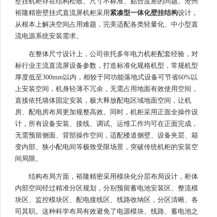
壁挂机柜存在结构松散、尺寸不标准、贴合度差的问题。沧州
裕隆精密壁挂式直流屏机柜采用
紧凑型一体化壁挂结构
设计，
从根本上解决空间占用难题，完美适配各类轻量化、中小型直
流电源系统安装需求。
在整体尺寸设计上，公司依托多年电力机柜配套经验，对
标行业主流直流屏设备参数，打造标准化规格机型，常规机型
厚度低至300mm以内，相较于同功能落地式设备可节省60%以
上安装空间，机身轻薄不冗余，无需占用地面有效使用空间，
直接依托墙体固定安装，极大释放配电区域地面空间，让机
房、配电房布局更加规整高效。同时，机柜采用正面全操作设
计，所有设备安装、接线、调试、运维工作均可在正面完成，
无需预留侧面、背部操作空间，适配楼道侧壁、设备夹层、箱
变内部、狭小配电间等极致受限场景，突破传统机柜的安装空
间局限。
结构布局方面，裕隆精密采用模块化分层布局设计，柜体
内部空间经过精准分区规划，分别预留蓄电池安装区、整流模
块区、监控模块区、配电接线区、线路收纳区，分区清晰、各
司其职。这种科学布局有效避免了电源模块、线路、蓄电池之