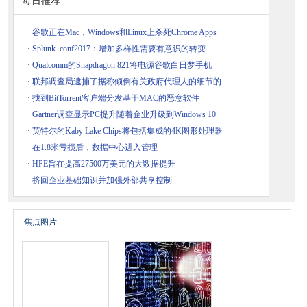
每日推荐
·
谷歌正在Mac，Windows和Linux上杀死Chrome Apps
·
Splunk .conf2017：增加多样性需要有意识的转变
·
Qualcomm的Snapdragon 821将电源谷歌白日梦手机
·
联邦调查局逮捕了据称倾倒有关政府代理人的细节的
·
找到BitTorrent客户端分发基于MAC的恶意软件
·
Gartner调查显示PC提升随着企业升级到Windows 10
·
英特尔的Kaby Lake Chips将包括集成的4K图形处理器
·
在1.8米亏损后，数据中心进入管理
·
HPE旨在提高27500万美元的大数据提升
·
挤回企业基础知识并加强外部共享控制
焦点图片