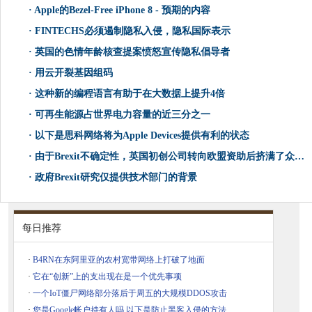
·
Apple的Bezel-Free iPhone 8 - 预期的内容
·
FINTECHS必须遏制隐私入侵，隐私国际表示
·
英国的色情年龄核查提案愤怒宣传隐私倡导者
·
用云开裂基因组码
·
这种新的编程语言有助于在大数据上提升4倍
·
可再生能源占世界电力容量的近三分之一
·
以下是思科网络将为Apple Devices提供有利的状态
·
由于Brexit不确定性，英国初创公司转向欧盟资助后挤满了众所周知
·
政府Brexit研究仅提供技术部门的背景
每日推荐
·
B4RN在东阿里亚的农村宽带网络上打破了地面
·
它在“创新”上的支出现在是一个优先事项
·
一个IoT僵尸网络部分落后于周五的大规模DDOS攻击
·
您是Google帐户持有人吗 以下是防止黑客入侵的方法