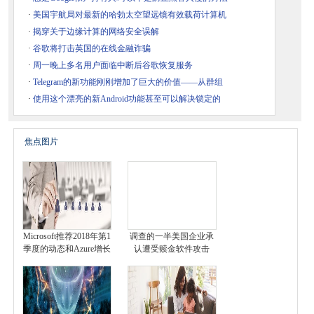
·
美国宇航局对最新的哈勃太空望远镜有效载荷计算机
·
揭穿关于边缘计算的网络安全误解
·
谷歌将打击英国的在线金融诈骗
·
周一晚上多名用户面临中断后谷歌恢复服务
·
Telegram的新功能刚刚增加了巨大的价值——从群组
·
使用这个漂亮的新Android功能甚至可以解决锁定的
焦点图片
Microsoft推荐2018年第1
调查的一半美国企业承
季度的动态和Azure增长
认遭受赎金软件攻击