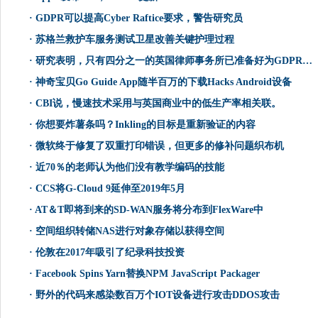
·
GDPR可以提高Cyber​​ Raftice要求，警告研究员
·
苏格兰救护车服务测试卫星改善关键护理过程
·
研究表明，只有四分之一的英国律师事务所已准备好为GDPR提供
·
神奇宝贝Go Guide App随半百万的下载Hacks Android设备
·
CBI说，慢速技术采用与英国商业中的低生产率相关联。
·
你想要炸薯条吗？Inkling的目标是重新验证的内容
·
微软终于修复了双重打印错误，但更多的修补问题织布机
·
近70％的老师认为他们没有教学编码的技能
·
CCS将G-Cloud 9延伸至2019年5月
·
AT＆T即将到来的SD-WAN服务将分布到FlexWare中
·
空间组织转储NAS进行对象存储以获得空间
·
伦敦在2017年吸引了纪录科技投资
·
Facebook Spins Yarn替换NPM JavaScript Packager
·
野外的代码来感染数百万个IOT设备进行攻击DDOS攻击