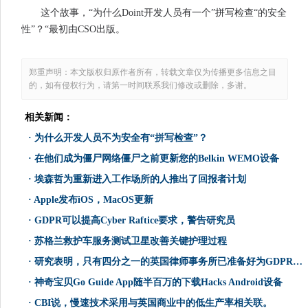
这个故事，“为什么Doint开发人员有一个”拼写检查“的安全
性”？“最初由CSO出版。
郑重声明：本文版权归原作者所有，转载文章仅为传播更多信息之目
的，如有侵权行为，请第一时间联系我们修改或删除，多谢。
相关新闻：
·
为什么开发人员不为安全有“拼写检查”？
·
在他们成为僵尸网络僵尸之前更新您的Belkin WEMO设备
·
埃森哲为重新进入工作场所的人推出了回报者计划
·
Apple发布iOS，MacOS更新
·
GDPR可以提高Cyber​​ Raftice要求，警告研究员
·
苏格兰救护车服务测试卫星改善关键护理过程
·
研究表明，只有四分之一的英国律师事务所已准备好为GDPR提供
·
神奇宝贝Go Guide App随半百万的下载Hacks Android设备
·
CBI说，慢速技术采用与英国商业中的低生产率相关联。