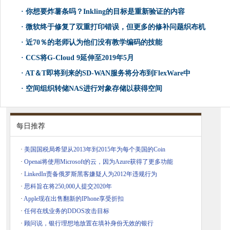
·
你想要炸薯条吗？Inkling的目标是重新验证的内容
·
微软终于修复了双重打印错误，但更多的修补问题织布机
·
近70％的老师认为他们没有教学编码的技能
·
CCS将G-Cloud 9延伸至2019年5月
·
AT＆T即将到来的SD-WAN服务将分布到FlexWare中
·
空间组织转储NAS进行对象存储以获得空间
每日推荐
·
美国国税局希望从2013年到2015年为每个美国的Coin
·
Openai将使用Microsoft的云，因为Azure获得了更多功能
·
LinkedIn责备俄罗斯黑客嫌疑人为2012年违规行为
·
思科旨在将250,000人提交2020年
·
Apple现在出售翻新的IPhone享受折扣
·
任何在线业务的DDOS攻击目标
·
顾问说，银行理想地放置在填补身份无效的银行