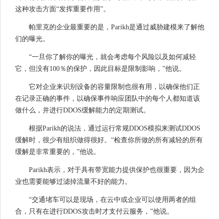
这种攻击方面“发挥重要作用”。
帕里克的企业最重要的是，Parikh是通过威胁建模来了解他
们的曝光。
“一旦你了解你的曝光，就会考虑每个风险以及如何减轻
它，但没有100％的保护，因此目标是限制影响，”他说。
它对企业来识别设备的容量限制也很有用，以确保他们正
在记录正确的事件，以确保事件响应团队中的每个人都知道该
做什么，并进行DDOS缓解能力的定期测试。
根据Parikh的说法，通过运行常规DDOS模拟来测试DDOS
缓解时，很少有组织做得很好。“检查你所做的所有减轻的所有
缓解是非常重要的，”他说。
Parikh表示，对于具有带宽能力提供保护也很重要，因为企
业也需要能够过滤掉流量不好的能力。
“交通堵车可以是现场，在云中或企业可以使用两者的组
合，只有在进行DDOS攻击时才支付云服务，”他说。