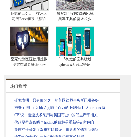
伦敦的三分之一技术公
黑客对他们被盗的NSA
司因Brexit而失去潜在
黑客工具的需求很少
皇家伦敦医院使用虚拟
£115构造的面具绕过
现实在患者身上运营
iphone x面部ID验证
热门推荐
·
研究表明，只有四分之一的英国律师事务所已准备好
·
神奇宝贝Go Guide App随半百万的下载Hacks Android设备
·
CBI说，慢速技术采用与英国商业中的低生产率相关
·
你想要炸薯条吗？Inkling的目标是重新验证的内容
·
微软终于修复了双重打印错误，但更多的修补问题织