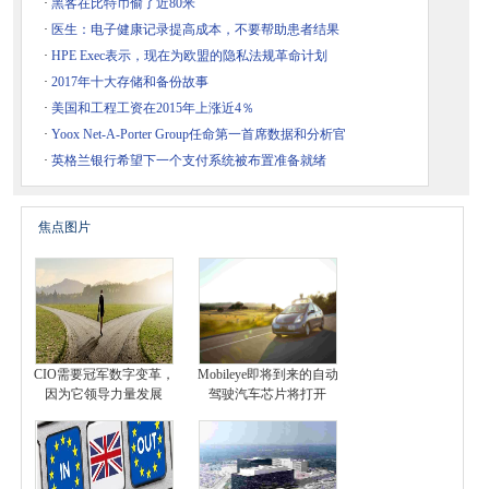
·
黑客在比特币偷了近80米
·
医生：电子健康记录提高成本，不要帮助患者结果
·
HPE Exec表示，现在为欧盟的隐私法规革命计划
·
2017年十大存储和备份故事
·
美国和工程工资在2015年上涨近4％
·
Yoox Net-A-Porter Group任命第一首席数据和分析官
·
英格兰银行希望下一个支付系统被布置准备就绪
焦点图片
CIO需要冠军数字变革，
Mobileye即将到来的自动
因为它领导力量发展
驾驶汽车芯片将打开