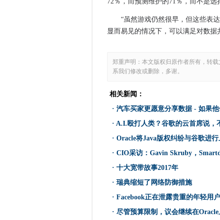
很快从这个设备分享你的Instag
72％，而预测维护的71％，而不是
为什么开发人员不为安全有“拼
“虽然游戏仍然很早，但这些表达了
Facebook正在泄露贵重的年
显而易见的情况下，可以满足对数据
针对女性创始人的共同工作空
美国国税局希望从2013年到20
郑重声明：本文版权归原作者所有，转载
在他们成为僵尸网络僵尸之前更新您
系我们修改或删除，多谢。
尽管预算限制，议会继续在Orac
角度3在角度的脚跟上炎热
相关新闻：
Openai将使用Microsoft的
·
汽车买家更愿意分享数据 - 如果
埃森哲为重新进入工作场所的
·
A.I.殴打人类？谷歌的云首席说
Verizon信号雅虎数据泄露可能会
·
Oracle将Java版权纠纷与谷歌进
微软停止销售Windows 7 Profe
·
CIO采访：Gavin Skruby，Smartd
LinkedIn责备俄罗斯黑客嫌疑
·
十大宽带故事2017年
Apple发布iOS，MacOS更新
·
瑞典缩短了网络防御措施
Apple的Bezel-Free iPhone 
·
Facebook正在泄露贵重的年轻用
政府敦促改善质量数据违规的
·
尽管预算限制，议会继续在Oracl
思科旨在将250,000人提交202