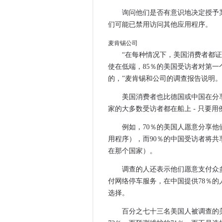
十大宽带故事2017年
询问他们是否有意识地决定授予
调查的一半美国企业承认遭受
们可能已禁用访问其他应用程序。
它在“创新”上的支出现在是一
麦肯锡公司
为什么Apple-to-Android
“在每种情况下，美国消费者都
瑞典缩短了网络防御措施
使在低端，85％的美国受访者对第一
语音援助技术变得情绪化
的，”麦肯锡和公司的调查报告说明。
一个IoT僵尸网络部分落后于周
美国消费者也比德国或中国在分
您是Google帐户持有人吗 
家的大多数受访者都在船上 - 只要
美国宇航局对最新的哈勃太空
例如，70％的美国人愿意分享
揭穿关于边缘计算的网络安全
用程序），而90％的中国受访者将
谷歌将打击英国的在线金融诈
在那个国家）。
周一晚上多名用户面临中断后
Telegram的新功能刚刚增
调查的人还表示他们愿意支付众
付网络停车服务，在中国提供78％
使用这个漂亮的新Android
选择。
Instagram可能很快就会
法官驳回反垄断诉讼后Facebo
百分之七十三名美国人被调查的