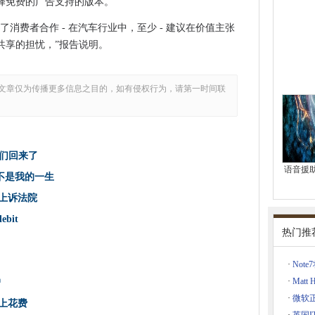
ram帖子
选择免费的广告支持的版本。
写检查”？
消费者合作 - 在汽车行业中，至少 - 建议在价值主张
轻用户
共享的担忧，”报告说明。
间在伦敦开放
15年为每个美国的Coinbase用户身份证
文章仅为传播更多信息之目的，如有侵权行为，请第一时间联
的Belkin WEMO设备
le上花费
云，因为Azure获得了更多功能
他们回来了
语音援
人推出了回报者计划
，不是我的一生
影响ACQUSITION
行上诉法院
ssional到OEM
ebit
人为2012年违规行为
热门推
·
Not
8 - 预期的内容
·
Matt
户
补救
·
微软
e上花费
0年