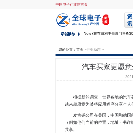
中国电子产业网首页
汽车买家更愿意分享数据 - 如
您的下一个福特将能够将自己
AWS继续发电亚马逊利润
Note7将在盈利中每澳门售价3
A.I.殴打人类？谷歌的云首席
您的位置：
首页
>
IOD报告说，政府尚未“完全拥
行业动态
>
健康和社会护理网络连接第一
汽车买家更愿意
Matt Hancock说，BT Ope
Oracle将Java版权纠纷与谷
2021
超过90％的CIOS表示，IT教
英国海军将机器人发送到军事
根据新的调查，世界各地的汽车
微软正在致力于帮助人们使用基
越来越愿意为某些应用程序分享个人
CIO采访：Gavin Skruby，Smar
Microsoft推荐2018年第1季
麦肯锡公司在美国，中国和德国的
B4RN在东阿里亚的农村宽带
（例如他们当前的位置，地址 - 书
共享。
英国IT专业人员可能会在英国