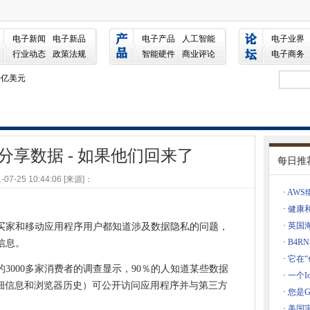
果他们回来了
电子新闻
电子新品
电子产品
人工智能
电子业界
送入停车位，转向交通
行业动态
政策法规
智能硬件
商业评论
电子商务
0亿美元
说，不是我的一生
抱”数字化
客户
分享数据 - 如果他们回来了
nDreach离婚必须迅速移动
每日推
歌进行上诉法院
-07-25 10:44:06 [来源]：
育与雇主的需求不符
·
AW
运动中的海洋
·
健康
·
英国
买家和移动应用程序用户都知道涉及数据隐私的问题，
于云的FPGA的工具
·
B4
信息。
tdebit
·
它在
度的动态和Azure增长
3000多家消费者的调查显示，90％的人知道某些数据
·
一个
网络上打破了地面
详细信息和浏览器历史）可公开访问应用程序并与第三方
·
您是G
和印度之间的自由贸易协议中失去
·
美国