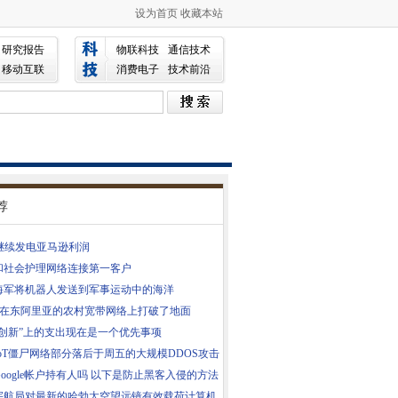
设为首页
收藏本站
研究报告
物联科技
通信技术
移动互联
消费电子
技术前沿
荐
S继续发电亚马逊利润
和社会护理网络连接第一客户
海军将机器人发送到军事运动中的海洋
RN在东阿里亚的农村宽带网络上打破了地面
“创新”上的支出现在是一个优先事项
IoT僵尸网络部分落后于周五的大规模DDOS攻击
oogle帐户持有人吗 以下是防止黑客入侵的方法
宇航局对最新的哈勃太空望远镜有效载荷计算机