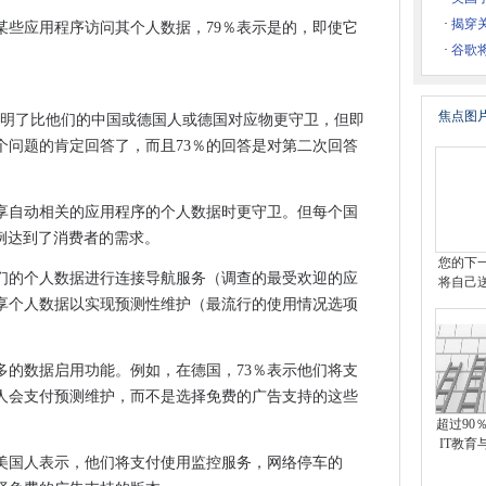
·
揭穿
某些应用程序访问其个人数据，79％表示是的，即使它
赎金软件攻击
·
谷歌
个优先事项
升级比较完全无意义
焦点图
证明了比他们的中国或德国人或德国对应物更守卫，但即
个问题的肯定回答了，而且73％的回答是对第二次回答
五的大规模DDOS攻击
享自动相关的应用程序的个人数据时更守卫。但每个国
以下是防止黑客入侵的方法
用例达到了消费者的需求。
望远镜有效载荷计算机故障进行重大修复
您的下
他们的个人数据进行连接导航服务（调查的最受欢迎的应
误解
将自己
共享个人数据以实现预测性维护（最流行的使用情况选项
骗
谷歌恢复服务
加了巨大的价值——从群组视频通话到屏幕共享
多的数据启用功能。例如，在德国，73％表示他们将支
的人会支付预测维护，而不是选择免费的广告支持的这些
功能甚至可以解决锁定的智能手机
超过90
让每个人分享他们故事的链接 而不管他们拥有多少粉丝
IT教育
ok价值达到1万亿美元
美国人表示，他们将支付使用监控服务，网络停车的