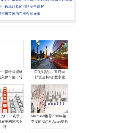
关于边缘计算的网络安全误解
将打击英国的在线金融诈骗
片
一个福特将能够
IOD报告说，政府尚
送入停车位，转
未“完全拥抱”数字化
％的CIOS表示，
Microsoft推荐2018年第1
与雇主的需求不
季度的动态和Azure增长
符