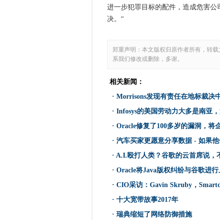
进一步犯罪目标的配件，造成危害公
语音援助技术变得情绪化
决。“
一个IoT僵尸网络部分落后于周
您是Google帐户持有人吗 
郑重声明：本文版权归原作者所有，转载
美国宇航局对最新的哈勃太空
系我们修改或删除，多谢。
揭穿关于边缘计算的网络安全
谷歌将打击英国的在线金融诈
相关新闻：
周一晚上多名用户面临中断后
·
Morrisons发现有责任在地标裁
Telegram的新功能刚刚增
·
Infosys的美国劳动力大多是南
使用这个漂亮的新Android
·
Oracle修复了100多岁的漏洞，
Instagram可能很快就会
·
汽车买家更愿意分享数据 - 如果
法官驳回反垄断诉讼后Facebo
·
A.I.殴打人类？谷歌的云首席说
很快从这个设备分享你的Instag
为什么开发人员不为安全有“拼
·
Oracle将Java版权纠纷与谷歌进
Facebook正在泄露贵重的年
·
CIO采访：Gavin Skruby，Smartd
针对女性创始人的共同工作空
·
十大宽带故事2017年
美国国税局希望从2013年到20
·
瑞典缩短了网络防御措施