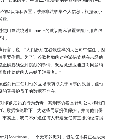
个iPhone用户申请£2.7亿英镑的谷歌在英国的行动。
说，不是我的一生
one的默认隐私设置，涉嫌非法收集个人信息，根据该小
抱”数字化
谷歌。
客户
nDreach离婚必须迅速移动
使用算法绕过iPhone上的默认隐私设置来阻止用户跟
歌进行上诉法院
历史。
育与雇主的需求不符
执行官，说：“人们必须在谷歌这样的大公司中信任，因
运动中的海洋
着重要作用。为了让谷歌奖励的这种诚信奖励在未经他
于云的FPGA的工具
是正确必须受到挑战的事情。欢迎竞选应通过将问题纳
tdebit
求集体赔偿的人来赋予消费者。“
度的动态和Azure增长
表示，虽然前员工使用他的立场来窃取关于同事的数据，但他
网络上打破了地面
桑的受保护员工的数据不存在。
和印度之间的自由贸易协议中失去
们对该前雇员的行为负责，其刑事诉讼是针对公司和我们
ons努力让数据快速取下，为这些同事提供保护，并向他们保
赎金软件攻击
。事实上，我们不知道任何人都遭受任何直接的经济损
个优先事项
升级比较完全无意义
对Morrisons，一个无辜的派对，但法院本身正在成为