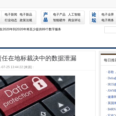
标裁决中的数据泄漏
程，警告律师
电子新闻
电子新品
电子产品
人工智能
电子业界
计算机中加速数据转移
行业动态
政策法规
智能硬件
商业评论
电子商务
政府将在2020年到2020年将至少提供89个数字服务
南亚，没有意外，原告声称
及它，Nao发现
的进步
发现有责任在地标裁决中的数据泄漏
每日推
洞，将企业数据置于风险
-07-25 13:44:22 [来源]：
由器点击新加坡的Starhub
·
谷歌
的私营部门推出咨询
·
Def
mix Cloud Services产品组合
·
IR3
果他们回来了
·
AW
送入停车位，转向交通
·
健康
·
英国
·
B4
0亿美元
·
它在