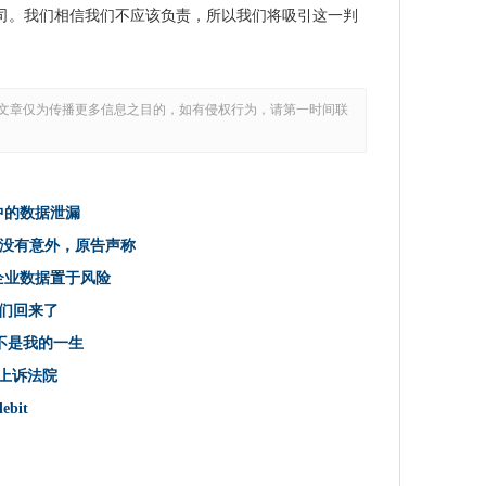
司。我们相信我们不应该负责，所以我们将吸引这一判
五的大规模DDOS攻击
以下是防止黑客入侵的方法
文章仅为传播更多信息之目的，如有侵权行为，请第一时间联
望远镜有效载荷计算机故障进行重大修复
误解
骗
谷歌恢复服务
决中的数据泄漏
加了巨大的价值——从群组视频通话到屏幕共享
亚，没有意外，原告声称
功能甚至可以解决锁定的智能手机
将企业数据置于风险
让每个人分享他们故事的链接 而不管他们拥有多少粉丝
他们回来了
ok价值达到1万亿美元
，不是我的一生
ram帖子
写检查”？
行上诉法院
轻用户
ebit
间在伦敦开放
15年为每个美国的Coinbase用户身份证