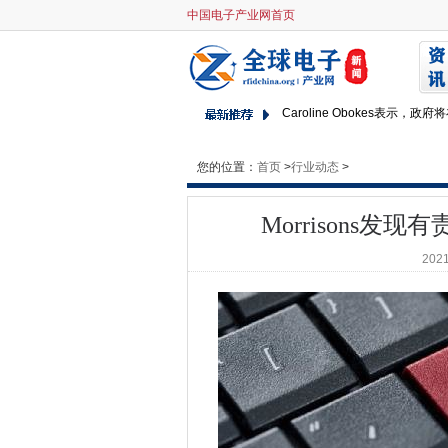
中国电子产业网首页
Morrisons发现有责任在地
GDPR可能会严重影响内部流
谷歌，IBM和其他团队团队在
Caroline Obokes表示，
Infosys的美国劳动力大多是
创新关键停止网络攻击
您的位置：
首页
>
行业动态
>
Defra的一半Brexit工作流涉
HPE使用AI建立自主数据中心
Morrisons
Oracle修复了100多岁的漏
2021
来自网络摄像头的DDOS攻击，路
IR35改革：2017年秋季预算
IBM正在将SoftLayer折叠成Blue
汽车买家更愿意分享数据 - 如
您的下一个福特将能够将自己
AWS继续发电亚马逊利润
Note7将在盈利中每澳门售价3