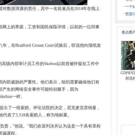
说，不是我的一生
·
一个
市连锁对数据泄露的责任，其中一名前雇员在2014年在线上
抱”数字化
·
您是G
客户
nDreach离婚必须迅速移动
联网上的界面，工资和国民保险详情，以前的一位同事
焦点图
歌进行上诉法院
育与雇主的需求不符
入狱八年，在Bradford Crount Court试验后，听说他向报纸发
运动中的海洋
。
于云的FPGA的工具
高级内部审计员工作的Skelton以前曾被怀疑在工作中
tdebit
GDPR
度的动态和Azure增长
部流
明内部威胁的严重性。他们表示，组织需要确保他们有
网络上打破了地面
部产生的网络安全事件可能特别棘手，因为
和印度之间的自由贸易协议中失去
kelton一样。
赎金软件攻击
售商提出了一组索赔。评论法院的决定，尼克麦克雷纳曼，
代表了5,518名索赔人，称为地标案。
个优先事项
升级比较完全无意义
负​​责，”他说。“我们欢迎判决并认为这是一个具有里程
泄漏课程。