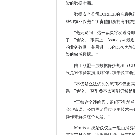
险的数据泄漏。
Morrisons发现有责任在地
数据安全公司EORTER的首席执行
GDPR可能会严重影响内部流
些组织不仅完全负责他们所拥有的数
谷歌，IBM和其他团队团队在
Caroline Obokes表示，
“毫无疑问，这一裁决将发送冷
了，”他说。“事实上，Asurveywe
Infosys的美国劳动力大多是
的业务数据，并且进一步的35％允
创新关键停止网络攻击
险的敏感数据。 “
Defra的一半Brexit工作流涉
HPE使用AI建立自主数据中心
由于欧盟一般数据保护规例（GDPR
只是对体验数据泄露的组织来说才会
Oracle修复了100多岁的漏
来自网络摄像头的DDOS攻击，路
“不仅是立法惩罚的惩罚不仅更
IR35改革：2017年秋季预算
循，”他说。“莫里桑不太可能仍然
IBM正在将SoftLayer折叠成Blue
“正如这个违约秀，组织不能简
汽车买家更愿意分享数据 - 如
会犯错误。公司需要通过使用技术来
您的下一个福特将能够将自己
操作来解决这个问题。“
AWS继续发电亚马逊利润
Morrisons统治仅仅是一组
Note7将在盈利中每澳门售价3