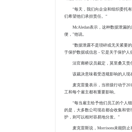
语音援助技术变得情绪化
“每天，我们向企业和组织委托
一个IoT僵尸网络部分落后于周
们希望他们承担责任。“
您是Google帐户持有人吗 
McAledan表示，这种数据泄
美国宇航局对最新的哈勃太空
便，”他说。
揭穿关于边缘计算的网络安全
谷歌将打击英国的在线金融诈
“数据泄露不是琐碎或无关紧要
于保护数据或信息 - 它是关于保护人
周一晚上多名用户面临中断后
Telegram的新功能刚刚增
法官廊桥议员裁定，莫里桑又责
使用这个漂亮的新Android
该裁决意味着受违规影响的人现
Instagram可能很快就会
法官驳回反垄断诉讼后Facebo
麦克雷曼表示，当班级行动于20
工和每个雇主都有重要影响。
很快从这个设备分享你的Instag
为什么开发人员不为安全有“拼
“每当雇主给予他们员工的个人细
Facebook正在泄露贵重的年
的是，大多数公司现在都会收集和管
针对女性创始人的共同工作空
护，则可以相对容易地分发。”
美国国税局希望从2013年到20
麦克雷斯说，Morrisons未
在他们成为僵尸网络僵尸之前更新您