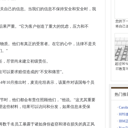
有关自己的信息。当我们的信息不保持安全和安全时，我
五的大规模DDOS攻击
以下是防止黑客入侵的方法
您的下
漏的后果严重。“它为客户创造了重大的忧虑，压力和不
将自己
望远镜有效载荷计算机故障进行重大修复
误解
骗
的物质。他们有真正的受害者。在它的心中，法律不是关
们。“
谷歌恢复服务
加了巨大的价值——从群组视频通话到屏幕共享
任，尽管尚未建立初级责任。
超过90
功能甚至可以解决锁定的智能手机
IT教育
在可以要求赔偿造成的“不安和痛苦”。
让每个人分享他们故事的链接 而不管他们拥有多少粉丝
ok价值达到1万亿美元
14年10月推出时，麦克伦坦表示，该案件对该国每个员
ram帖子
热门推
写检查”？
节时，他们都会有责任照顾他们，”他说。“这尤其重要
轻用户
理这些材料，结果可以访问和分发，如果信息未受保
·
Caro
间在伦敦开放
·
HPE
15年为每个美国的Coinbase用户身份证
·
IBM正
能防止将数千名员工暴露于诸如身份盗窃和潜在损失的真正风
的Belkin WEMO设备