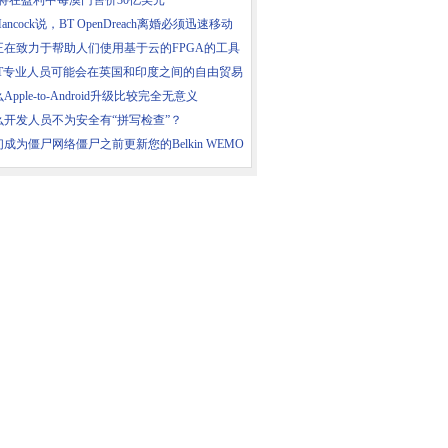
e7将在盈利中每澳门售价30亿美元
 Hancock说，BT OpenDreach离婚必须迅速移动
正在致力于帮助人们使用基于云的FPGA的工具
IT专业人员可能会在英国和印度之间的自由贸易
Apple-to-Android升级比较完全无意义
么开发人员不为安全有“拼写检查”？
成为僵尸网络僵尸之前更新您的Belkin WEMO