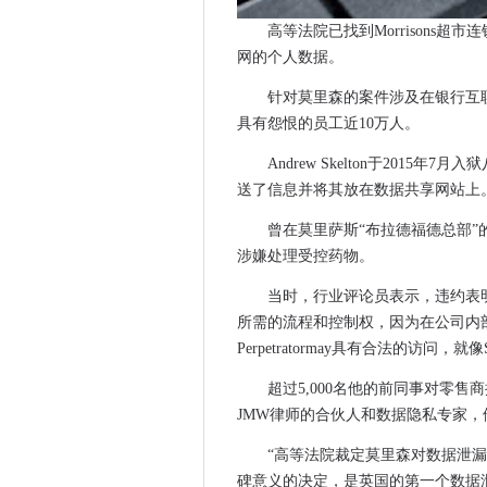
A.I.殴打人类？谷歌的云首席
高等法院已找到Morrisons超
IOD报告说，政府尚未“完全拥
网的个人数据。
健康和社会护理网络连接第一
Matt Hancock说，BT Ope
针对莫里森的案件涉及在银行互
Oracle将Java版权纠纷与谷
具有怨恨的员工近10万人。
超过90％的CIOS表示，IT教
Andrew Skelton于2015年7月
英国海军将机器人发送到军事
送了信息并将其放在数据共享网站上
微软正在致力于帮助人们使用基
曾在莫里萨斯“布拉德福德总部”的
CIO采访：Gavin Skruby，Smar
涉嫌处理受控药物。
Microsoft推荐2018年第1季
当时，行业评论员表示，违约表
B4RN在东阿里亚的农村宽带
所需的流程和控制权，因为在公司内
英国IT专业人员可能会在英国
Perpetratormay具有合法的访问，就像S
十大宽带故事2017年
调查的一半美国企业承认遭受
超过5,000名他的前同事对零
JMW律师的合伙人和数据隐私专家，他
它在“创新”上的支出现在是一
为什么Apple-to-Android
“高等法院裁定莫里森对数据泄漏
瑞典缩短了网络防御措施
碑意义的决定，是英国的第一个数据