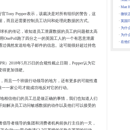
组合
·
Not
·
Matt
标裁决中的数据泄漏
官Tony Pepper表示，该裁决是对所有组织的警告，这
·
微软
程，警告律师
据，而且还需要控制员工访问和处理此数据的方式。
·
英国
计算机中加速数据转移
·
为什么
政府将在2020年到2020年将至少提供89个数字服务
却球长的传记，谁知道员工泄露数据的员工的问题都太高
·
为什
最近用OnePoll跑了四分之一的英国工人的一个有恶意泄露
南亚，没有意外，原告声称
·
在他们
许通过偶然发送给电子邮件的信息。这可能很好超过持危
设备
及它，Nao发现
的进步
）2018年5月25日的合规性截止日期，Pepper认为它
变得更加强硬。
洞，将企业数据置于风险
由器点击新加坡的Starhub
高，而且一个班级行动领导的地方，还有更多的可能性遵
的私营部门推出咨询
是唯一一家公司才能成功地反对它的行动。
mix Cloud Services产品组合
单地相信他们的员工总是做正确的事情，我们也知道人们
果他们回来了
开始解决员工访问敏感数据的动作以及他们可以接受的
送入停车位，转向交通
由消费者倡导者领导的集团和消费者机构前执行主任的一天，
0亿美元