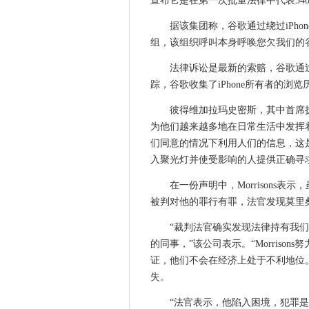
宣布它是在第一次批量法律中代表540万
A.I.殴打人类？谷歌的云首席
据该集团称，谷歌通过绕过iPh
IOD报告说，政府尚未“完全拥
组，该组织呼叫本身呼唤您欠我们的
健康和社会护理网络连接第一
Matt Hancock说，BT Ope
法律诉讼是最新的索赔，谷歌通过
Oracle将Java版权纠纷与谷
踪，谷歌收集了iPhone所有者的浏览
超过90％的CIOS表示，IT教
彼得维加拉玛史密斯，其中首席
英国海军将机器人发送到军事
为他们越来越多地在日常生活中发挥
微软正在致力于帮助人们使用基
们同意的情况下利用人们的信息，这
CIO采访：Gavin Skruby，Smar
入聚光灯并使受影响的人提供正确寻
Microsoft推荐2018年第1季
在一份声明中，Morrisons
B4RN在东阿里亚的农村宽带
被判对他的罪行有罪，法官发现莫里
英国IT专业人员可能会在英国
“裁判法官确实发现法律持有我
十大宽带故事2017年
的同事，”该公司表示。“Morris
调查的一半美国企业承认遭受
证，他们不会在经济上处于不利地位
它在“创新”上的支出现在是一
失。
为什么Apple-to-Android
“法官表示，他陷入困境，犯罪是针
瑞典缩短了网络防御措施