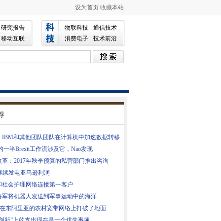
设为首页
收藏本站
研究报告
物联科技
通信技术
移动互联
消费电子
技术前沿
荐
，IBM和其他团队团队在计算机中加速数据转移
ra的一半Brexit工作流涉及它，Nao发现
5改革：2017年秋季预算的私营部门推出咨询
S继续发电亚马逊利润
和社会护理网络连接第一客户
海军将机器人发送到军事运动中的海洋
RN在东阿里亚的农村宽带网络上打破了地面
“创新”上的支出现在是一个优先事项