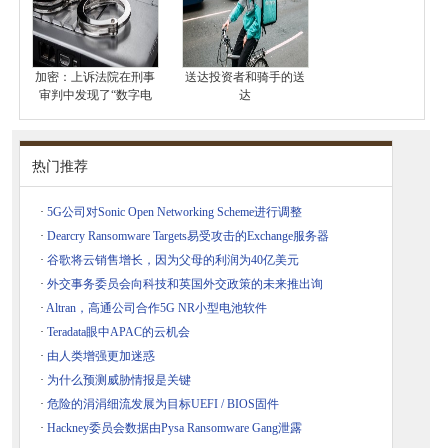
加密：上诉法院在刑事
送达投资者和骑手的送
审判中发现了“数字电
达
热门推荐
·
5G公司对Sonic Open Networking Scheme进行调整
·
Dearcry Ransomware Targets易受攻击的Exchange服务器
·
谷歌将云销售增长，因为父母的利润为40亿美元
·
外交事务委员会向科技和英国外交政策的未来推出询
·
Altran，高通公司合作5G NR小型电池软件
·
Teradata眼中APAC的云机会
·
由人类增强更加迷惑
·
为什么预测威胁情报是关键
·
危险的涓涓细流发展为目标UEFI / BIOS固件
·
Hackney委员会数据由Pysa Ransomware Gang泄露