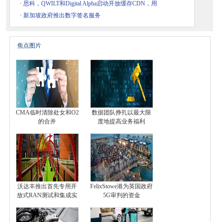
·
思科，QWILT和Digital Alpha启动开放缓存CDN，用
·
新加坡政府推出数字签名服务
焦点图片
CMA临时清除处女和O2
数据团队挣扎以最大限
的合并
度地提高业务福利
沃达丰推出首先专用开
FelixStowe港为英国政府
放式RAN测试和集成实
5G审判的资金