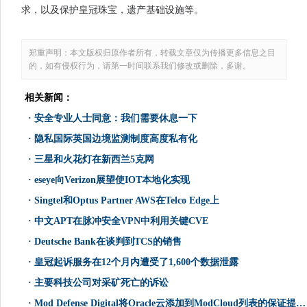
求，以及保护皇冠珠宝，遗产基础设施等。
郑重声明：本文版权归原作者所有，转载文章仅为传播更多信息之目
的，如有侵权行为，请第一时间联系我们修改或删除，多谢。
相关新闻：
·
安全专业人士同意：我们需要休息一下
·
隐私国际英国边境监测制度高度私有化
·
三星和火花灯在新西兰5克网
·
eseye向Verizon展望使IOT本地化实现
·
Singtel和Optus Partner AWS在Telco Edge上
·
中文APT在脉冲安全VPN中利用关键CVE
·
Deutsche Bank在谈判到TCS的销售
·
皇冠起诉服务在12个月内遭受了1,600个数据泄露
·
主要科技公司对采矿死亡的诉讼
·
Mod Defense Digital将Oracle云添加到ModCloud列表的保证提供商