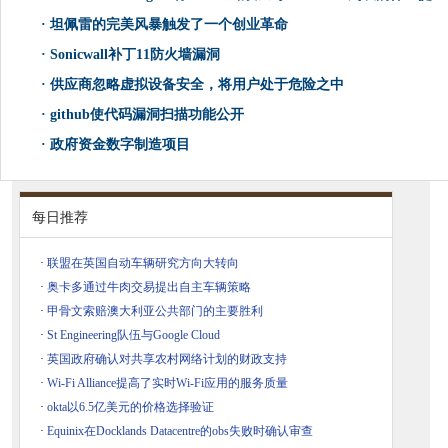
·
坦佩雷的完美风暴触发了一个创业革命
·
Sonicwall补丁11防火墙漏洞
·
供应商忽略虚拟设备安全，将用户处于危险之中
·
github使代码漏洞扫描功能公开
·
政府资金数字制造项目
每日推荐
·
联盟在英国自动车辆研究方向大转向
·
奥卡多通过牛肉交易提出自主车辆策略
·
甲骨文索赔澳大利亚公共部门的主要胜利
·
St Engineering队伍与Google Cloud
·
英国政府确认对共享农村网络计划的财政支持
·
Wi-Fi Alliance提高了实时Wi-Fi应用的服务质量
·
okta以6.5亿美元的价格选择验证
·
Equinix在Docklands Datacentre的obs失败时确认审查