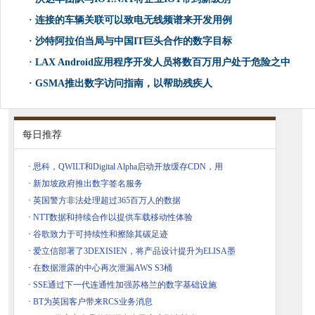
·
连接的车辆关联可以致电无线频谱来开发用例
·
沙特阿拉伯当局与中国IT巨头合作的数字目标
·
LAX And​​roid应用程序开发人员将数百万用户处于危险之中
·
GSMA推出数字访问指南，以帮助残疾人
每日推荐
·
思科，QWILT和Digital Alpha启动开放缓存CDN，用
·
新加坡政府推出数字签名服务
·
英国警方非法处理超过365百万人的数据
·
NTT数据和持续合作以提供车载移动性体验
·
谷歌致力于可持续性和擦除其碳足迹
·
爱立信部署了3DEXISIEN，将产品设计提升为ELISA墨
·
在数据泄露的中心再次泄漏AWS S3桶
·
SSE通过下一代连通性加强苏格兰的数字基础设施
·
BT为英国客户带来RCS业务消息