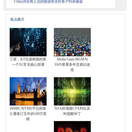
·
Utility供应商人员的能源有全民客户列表被盗
焦点图片
三星，KT完成韩国的第
Media Giant MGM与
一个5G常见核心部署
AWS签署多年交易以改
造
HMRC与VME平台的富
NSA的顶级CVE列出及
士通签订五年的169万英
时提醒补丁
镑