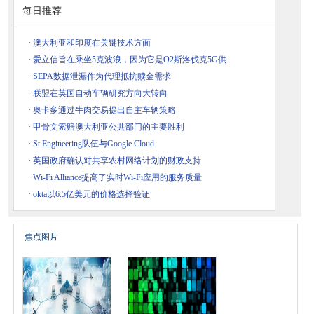
每日推荐
·
澳大利亚和印度在关键技术方面
·
爱立信旨在乘坐5克波浪，因为它是O2斯洛伐克5G供
·
SEPA数据泄漏作为代理抵抗赎金需求
·
联盟在英国自动车辆研究方向大转向
·
奥卡多通过牛肉交易提出自主车辆策略
·
甲骨文索赔澳大利亚公共部门的主要胜利
·
St Engineering队伍与Google Cloud
·
英国政府确认对共享农村网络计划的财政支持
·
Wi-Fi Alliance提高了实时Wi-Fi应用的服务质量
·
okta以6.5亿美元的价格选择验证
焦点图片