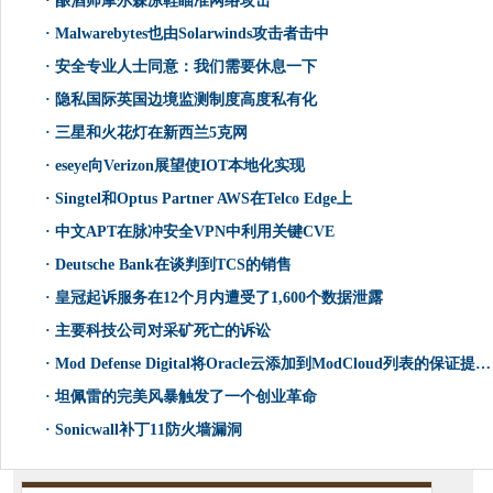
·
酿酒师摩尔森凉鞋瞄准网络攻击
·
Malwarebytes也由Solarwinds攻击者击中
·
安全专业人士同意：我们需要休息一下
·
隐私国际英国边境监测制度高度私有化
·
三星和火花灯在新西兰5克网
·
eseye向Verizon展望使IOT本地化实现
·
Singtel和Optus Partner AWS在Telco Edge上
·
中文APT在脉冲安全VPN中利用关键CVE
·
Deutsche Bank在谈判到TCS的销售
·
皇冠起诉服务在12个月内遭受了1,600个数据泄露
·
主要科技公司对采矿死亡的诉讼
·
Mod Defense Digital将Oracle云添加到ModCloud列表的保证提供商
·
坦佩雷的完美风暴触发了一个创业革命
·
Sonicwall补丁11防火墙漏洞