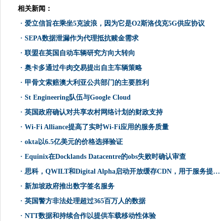
相关新闻：
·
爱立信旨在乘坐5克波浪，因为它是O2斯洛伐克5G供应协议
·
SEPA数据泄漏作为代理抵抗赎金需求
·
联盟在英国自动车辆研究方向大转向
·
奥卡多通过牛肉交易提出自主车辆策略
·
甲骨文索赔澳大利亚公共部门的主要胜利
·
St Engineering队伍与Google Cloud
·
英国政府确认对共享农村网络计划的财政支持
·
Wi-Fi Alliance提高了实时Wi-Fi应用的服务质量
·
okta以6.5亿美元的价格选择验证
·
Equinix在Docklands Datacentre的obs失败时确认审查
·
思科，QWILT和Digital Alpha启动开放缓存CDN，用于服务提供商
·
新加坡政府推出数字签名服务
·
英国警方非法处理超过365百万人的数据
·
NTT数据和持续合作以提供车载移动性体验