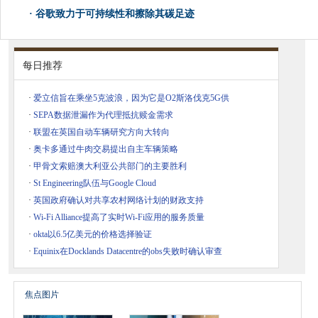
·
谷歌致力于可持续性和擦除其碳足迹
每日推荐
·
爱立信旨在乘坐5克波浪，因为它是O2斯洛伐克5G供
·
SEPA数据泄漏作为代理抵抗赎金需求
·
联盟在英国自动车辆研究方向大转向
·
奥卡多通过牛肉交易提出自主车辆策略
·
甲骨文索赔澳大利亚公共部门的主要胜利
·
St Engineering队伍与Google Cloud
·
英国政府确认对共享农村网络计划的财政支持
·
Wi-Fi Alliance提高了实时Wi-Fi应用的服务质量
·
okta以6.5亿美元的价格选择验证
·
Equinix在Docklands Datacentre的obs失败时确认审查
焦点图片