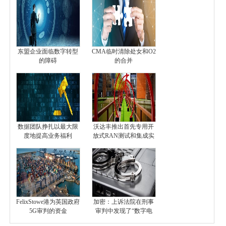
东盟企业面临数字转型
CMA临时清除处女和O2
的障碍
的合并
数据团队挣扎以最大限
沃达丰推出首先专用开
度地提高业务福利
放式RAN测试和集成实
FelixStowe港为英国政府
加密：上诉法院在刑事
5G审判的资金
审判中发现了“数字电