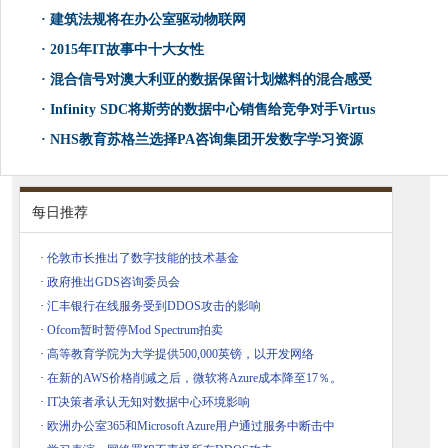
·
建筑法规将在办公室驱动物联网
·
2015年IT故事中十大女性
·
混合信号对澳大利亚的数据保留计划燃料的混合感受
·
Infinity SDC将斯劳的数据中心销售给竞争对手Virtus
·
NHS教育苏格兰选择PA咨询集团开发数字学习资源
每日推荐
·
伦敦市长推出了数字技能的技术基金
·
政府推出GDS咨询委员会
·
汇丰银行在线服务受到DDOS攻击的影响
·
Ofcom暂时暂停Mod Spectrum拍卖
·
高等教育学院为大学提供500,000英镑，以开发网络
·
在新的AWS价格削减之后，微软将Azure成本降至17％。
·
IT决策者承认无知对数据中心环境影响
·
欧洲办公室365和Microsoft Azure用户通过服务中断击中