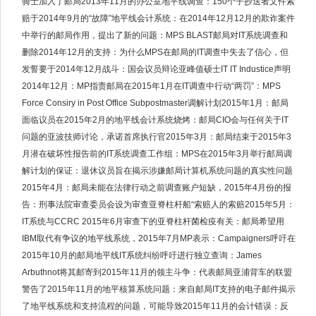
骑士加入了邮局2013年11月的办公室地平线调查：150个子抄送者文件索
赔于2014年9月的“故障”地平线会计系统：在2014年12月12月的欺诈案件
中举行的邮局作用，提出了新的问题：MPS BLAST邮局对IT系统调查和
删除2014年12月的支持：为什么MPS在邮局的IT调查中失去了信心，但
发誓要于2014年12月战斗：国会议员辩论亚峰值硕士IT IT Industice声明
2014年12月：MP指责邮局在2015年1月在IT调查中行动“两罚”：MPS
Force Consiry in Post Office Subpostmaster调解计划2015年1月：邮局
面临议员在2015年2月的地平线会计系统烧烤：邮局CIO会与任何关于IT
问题的亚波技师讨论，承诺首席执行官2015年3月：邮局结束于2015年3
月潜在破坏性报告前的IT系统调查工作组：MPS在2015年3月举行邮局调
解计划的保证：退休议员旨在揭示涉嫌邮局计算机系统问题的真实性问题
2015年4月：邮局未能在法律行动之前调查账户短缺，2015年4月份的报
告：刑事法院审查委员会设为审查亚脊柱杆船“索赔人的索赔2015年5月：
IT系统与CCRC 2015年6月审查下的亚脊柱杆菌检疫有关：邮局希望用
IBM取代有争议的地平线系统，2015年7月MP表示：Campaigners呼吁在
2015年10月的邮局地平线IT系统纠纷呼吁进行独立查询：James
Arbuthnot将其邮寄到2015年11月的领主斗争：代表邮局亚浦背车的联盟
警告了2015年11月的地平核算系统问题：来自邮局IT支持的电子邮件揭示
了地平线系统和支持流程的问题，可能导致2015年11月的会计错误：反