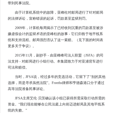
带到民事法院。
由于计算机系统中的故障，亚峰柱对邮局进行了针对邮局
的法律诉讼，宣称错误的起诉，罚款甚至监狱刑罚。
2009年，计算机每周揭示了已经收到沉重的罚款甚至被涉
嫌虚假会计的监狱术语的亚峰柱的故事 - 它们归咎于地平线系
统和支持流程。邮局强烈否认了这一索赔。（见下面的时间表
更多关于争议）。
2015年11月，副抄手 - 由亚峰峰司法人联盟（JSFA）的司
法支持 - 对邮局进行小组行动。本集团致力于对亚浦背车进行
司法和赔偿。
当时，JFSA说，经过多年的竞选活动，它留下了“别的其他
选择，而是寻求虽然法院”。Freeths律师和亨德森港口分子通过
高等法院准备民事诉讼。
JFSA主席艾伦·贝茨确认该小组已获得所需采取行动所需的
资金。“我们现在能够在公民法庭上向前迈进邮局及其地平线系
统的失败。”