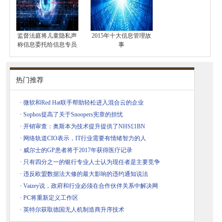
监督法庭将儿童隐私声
2015年十大信息管理故
称信息委托给信息专员
事
热门推荐
·
微软和Red Hat联手帮助轻松进入混合云的企业
·
Sophos提高了关于Snoopers宪章的担忧
·
开销审查：奥斯本为技术提升提供了NHS£1BN
·
网络轨道CIO表示，IT行业需要有情绪智力的人
·
威尔士的GP患者将于2017年获得医疗记录
·
只有四分之一的银行专业人士认为现任者是主要竞争
·
违反欧盟数据法大修的最大影响的违约通知说法
·
Vaizey说，政府和行业必须在合作伙伴关系中解决网
·
PC将重新定义工作区
·
英特尔获取德国无人机制造商升序技术