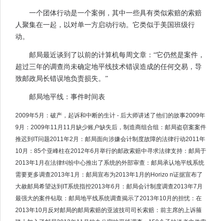
一个团体行动是一个案例，其中一些具有类似索赔的索赔
人聚集在一起，以对单一方启动行动。它类似于美国班级行
动。
邮局最近谈到了以前的计算机每周文章：“它仍然是案件，
超过三年的调查尚未确定地平线技术错误造成的任何交易，导
致邮政局长错误地负责损失。”
邮局地平线：事件时间表
2009年5月：破产，起诉和中断的生计 - 后大师讲述了他们的故事2009年
9月：2009年11月11月缺少账户缺失后，制造商组合组：邮局盗窃案案件
推迟到IT问题2011年2月：邮局面向涉嫌会计制度故障的法律行动2011年
10月：85个亚峰柱在2012年6月举行的邮政索赔中寻求法律支持：邮局于
2013年1月在法律纠纷中心推出了系统的外部审查：邮局承认地平线系统
需要更多调查2013年1月：邮局宣布为2013年1月的Horizo​​ n证据宣布了
大赦邮局希望达到IT系统指控2013年6月：邮局会计制度调查2013年7月
最强大的案件钻取：邮局地平线系统调查揭示了2013年10月的担忧：在
2013年10月反对邮局的邮局索赔的亚波技司司长索赔：前主席的上诉箍