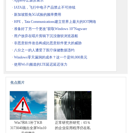
·
Apple停止霹雳展示
·
IATA说，飞行中电子产品禁止不可持续
·
新加坡豁免5G试验的频率费用
·
HPE，Tata Communications建立世界上最大的IOT网络
·
准备好了另一个更改“获取Windows 10”Nagware
·
用户放弃在唱片剪辑下沉没微软浏览器船
·
非恶意软件攻击构成比恶意软件更大的威胁
·
八分之一的人遭受了医疗保健数据违约
·
Windows零天漏洞的成本？这一个是90,000美元
·
使用Wi-Fi频道的LTE延迟延迟张力
焦点图片
Win7和8.1补丁KB
正常研究所研究：65％
3173040抛出全屏Win10
的企业应用程序仍在私