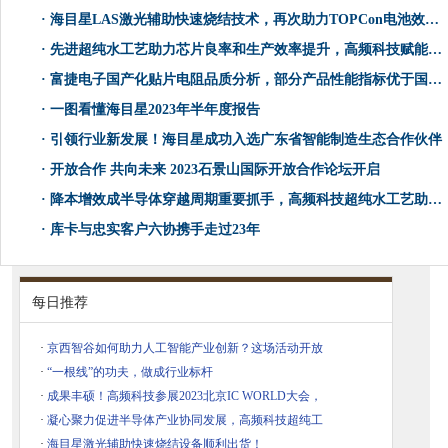
·
海目星LAS激光辅助快速烧结技术，再次助力TOPCon电池效率提升！
·
先进超纯水工艺助力芯片良率和生产效率提升，高频科技赋能半导体产业升级优化
·
富捷电子国产化贴片电阻品质分析，部分产品性能指标优于国际标准
·
一图看懂海目星2023年半年度报告
·
引领行业新发展！海目星成功入选广东省智能制造生态合作伙伴
·
开放合作 共向未来 2023石景山国际开放合作论坛开启
·
降本增效成半导体穿越周期重要抓手，高频科技超纯水工艺助行业提质减负
·
库卡与忠实客户六协携手走过23年
每日推荐
·
京西智谷如何助力人工智能产业创新？这场活动开放
·
“一根线”的功夫，做成行业标杆
·
成果丰硕！高频科技参展2023北京IC WORLD大会，
·
凝心聚力促进半导体产业协同发展，高频科技超纯工
·
海目星激光辅助快速烧结设备顺利出货！