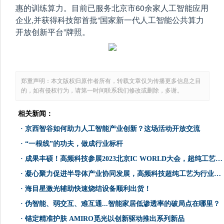
惠的训练算力。目前已服务北京市60余家人工智能应用
企业,并获得科技部首批“国家新一代人工智能公共算力
开放创新平台”牌照。
郑重声明：本文版权归原作者所有，转载文章仅为传播更多信息之目
的，如有侵权行为，请第一时间联系我们修改或删除，多谢。
相关新闻：
·
京西智谷如何助力人工智能产业创新？这场活动开放交流
·
“一根线”的功夫，做成行业标杆
·
成果丰硕！高频科技参展2023北京IC WORLD大会，超纯工艺获嘉宾点赞
·
凝心聚力促进半导体产业协同发展，高频科技超纯工艺为行业注入活力
·
海目星激光辅助快速烧结设备顺利出货！
·
伪智能、弱交互、难互通...智能家居低渗透率的破局点在哪里？
·
锚定精准护肤 AMIRO觅光以创新驱动推出系列新品