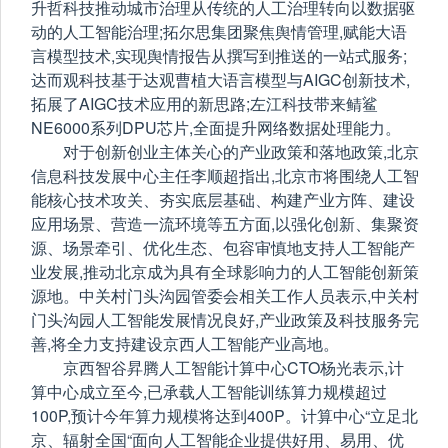
升哲科技推动城市治理从传统的人工治理转向以数据驱
动的人工智能治理;拓尔思集团聚焦舆情管理,赋能大语
言模型技术,实现舆情报告从撰写到推送的一站式服务;
达而观科技基于达观曹植大语言模型与AIGC创新技术,
拓展了AIGC技术应用的新思路;左江科技带来鲭鲨
NE6000系列DPU芯片,全面提升网络数据处理能力。
对于创新创业主体关心的产业政策和落地政策,北京
信息科技发展中心主任李顺超指出,北京市将围绕人工智
能核心技术攻关、夯实底层基础、构建产业方阵、建设
应用场景、营造一流环境等五方面,以强化创新、集聚资
源、场景牵引、优化生态、包容审慎地支持人工智能产
业发展,推动北京成为具有全球影响力的人工智能创新策
源地。中关村门头沟园管委会相关工作人员表示,中关村
门头沟园人工智能发展情况良好,产业政策及科技服务完
善,将全力支持建设京西人工智能产业高地。
京西智谷昇腾人工智能计算中心CTO杨光表示,计
算中心成立至今,已承载人工智能训练算力规模超过
100P,预计今年算力规模将达到400P。计算中心“立足北
京、辐射全国“面向人工智能企业提供好用、易用、优