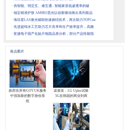
·
伪智能、弱交互、难互通...智能家居低渗透率的破
·
锚定精准护肤 AMIRO觅光以创新驱动推出系列新品
·
海目星LAS激光辅助快速烧结技术，再次助力TOPCon
·
先进超纯水工艺助力芯片良率和生产效率提升，高频
·
富捷电子国产化贴片电阻品质分析，部分产品性能指
焦点图片
政府在所有GOV.UK服务
诺基亚，LG Uplus试验
中强加新的数字身份系
5G在韩国的商业到商
统