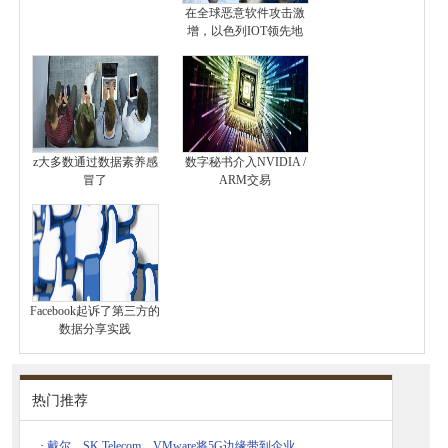
在全球恶意软件攻击激
增，以色列IOT领先地
z大多数通过数据素养感
数字秘书介入NVIDIA /
冒了
ARM交易
Facebook起诉了第三方的
数据分享实践
热门推荐
·
戴尔，SK Telecom，VMware将5G边缘带到企业