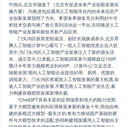
中指出,北京市颁发了《北京市促进未来产业创新发展实
施方案》,为推进包括通用人工智能等在内的未来信息产
业创新发展指明了方向。希望各界朋友充分利用好中关
村技术交易与推广推介系列活动这一平台,共同推进人工
智能产业发展和新技术新产品应用。
门头沟区政府党组成员、副区长颉换成表示,北京昇
腾人工智能计算中心吸引了一批人工智能优质企业入驻
其中,为门头沟区人工智能产业发展注入了新的源头活
水。成立至今,已承载人工智能训练算力规模超过100P,
预计今年算力规模将达到400P。计算中心“立足北京、
辐射全国“面向人工智能企业提供好用、易用、优惠的
训练算力。门头沟区将紧抓人工智能发展的重大机遇,加
速人工智能产业的发展,不断完善人工智能产业生态,着
力构建首都西部发展新增长极。
“ChatGPT具有丰富的应用场景和强大的能力优势,
基于大模型服务的AI应用将迎来新的黄金十年,而由此构
建的多模态大模型--紫东太初,将有力推动国产基础软硬
件与大模型技术的适配,协同构建我国通用人工智能自主
可控发展生态”中国科学院自动化所副研究员郭海云认