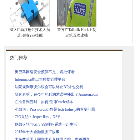
BCS启动注册IT技术人员
警方在Talktalk Hack上制
以识别行业技能
定第五次逮捕
热门推荐
·
奥巴马网络安全预算不足，说批评者
·
Informatica推出大数据管理平台
·
法院规则康沃尔议会可以终止BT外包交易
·
研究表明，在今年的利润术语中播出了Amazon.com
·
在准备到云时，如何抵消Oracle成本
·
小组说，Passwords仍然是Tech Industy的首要问题
·
CIO采访：Jesper Riis，DSV
·
伦敦火轮与GPS 999呼叫系统一起生活
·
2015年十大金融服务IT故事
·
大多数英国人回到大众互联网监控，声称调查