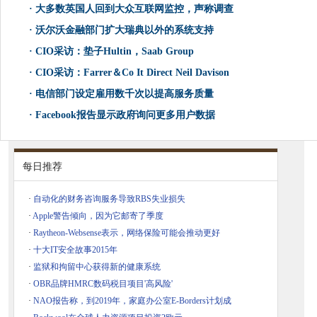
·
大多数英国人回到大众互联网监控，声称调查
·
沃尔沃金融部门扩大瑞典以外的系统支持
·
CIO采访：垫子Hultin，Saab Group
·
CIO采访：Farrer＆Co It Direct Neil Davison
·
电信部门设定雇用数千次以提高服务质量
·
Facebook报告显示政府询问更多用户数据
每日推荐
·
自动化的财务咨询服务导致RBS失业损失
·
Apple警告倾向，因为它邮寄了季度
·
Raytheon-Websense表示，网络保险可能会推动更好
·
十大IT安全故事2015年
·
监狱和拘留中心获得新的健康系统
·
OBR品牌HMRC数码税目项目'高风险'
·
NAO报告称，到2019年，家庭办公室E-Borders计划成