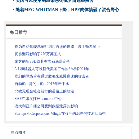
·
美国可以使用制裁来惩罚俄罗斯选举黑客
·
随着MEG WHITMAN下降，HPE肉体搞砸了混合野心
每日推荐
·
作为自动驾驶汽车打到匹兹堡的道路，波士顿希望下
·
优步漏洞影响了270万英国人
·
东芝的新SSD线具有岩石底层定价
·
A.I.和机器人可以替代美国工作的6％到2021年
·
虚幻的网络旨在通过欺骗来减慢迅速的攻击者
·
自动船 - 是的，船 - 2017年击中水
·
北欧无现金社会前方的道路上的颠簸
·
SAP在印度打开Leonardo中心
·
澳大利亚广播公司受到数据泄露的影响
·
Startups和Corporations Mingle在芬兰的泥泞的技术活动中
焦点图片