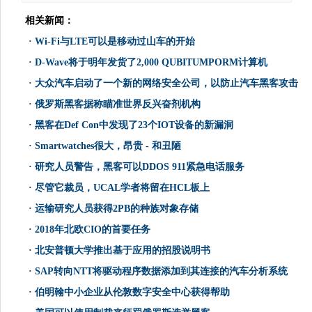
相关新闻：
·
Wi-Fi与LTE可以是移动过山车的开始
·
D-Wave将于明年发货了2,000 QUBITUMPORM计算机
·
大众汽车启动了一个新的网络安全公司，以防止汽车黑客攻击
·
俄罗斯黑客据称瞄准世界反兴奋剂机构
·
黑客在Def Con中发现了23个IOT设备的新漏洞
·
Smartwatches很大，昂贵 - 和丑陋
·
研究人员警告，黑客可以DDOS 911紧急电话服务
·
尽管它裁员，UCAL学者将留在HCL板上
·
运输研究人员获得2PB的种族对象存储
·
2018年北欧CIO的首要任务
·
北安普顿大学推出基于应用的招股说明书
·
SAP转向NTT将驱动程序数据添加到其连接的汽车分析系统
·
伯明翰中小企业从伦敦数字安全中心获得帮助