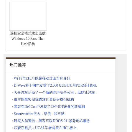
遥控安全模式攻击击败
Windows 10 Pass-The-
Hash防御
热门推荐
·
Wi-Fi与LTE可以是移动过山车的开始
·
D-Wave将于明年发货了2,000 QUBITUMPORM计算机
·
大众汽车启动了一个新的网络安全公司，以防止汽车
·
俄罗斯黑客据称瞄准世界反兴奋剂机构
·
黑客在Def Con中发现了23个IOT设备的新漏洞
·
Smartwatches很大，昂贵 - 和丑陋
·
研究人员警告，黑客可以DDOS 911紧急电话服务
·
尽管它裁员，UCAL学者将留在HCL板上