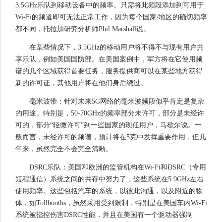
3.5GHz乐队到移动设备中的频率。只需将此频段添加到可用于
Wi-Fi的频道即可无法正常工作，因为每个国家/地区的确切频率
都不同，托拉加研究分析师Phil Marshall说。
在某些情况下，3.5GHz的移动用户将不得不与现有用户共
享乐队，例如美国国防部。在美国案例中，军方将在它使用频
谱的几个区域获得首要任务，服务提供商可以在某些地方获得
新的许可证，其他用户将在他们身后绕过。
毫米波带：针对未来5G网络的毫米波频段似乎肯定是复杂
的用途。特别是，50-70GHz的频率部分未许可，部分是未经许
可的，部分“轻微许可”到一些国家的现任用户，马歇尔说。一
般而言，未经许可的频谱，预计将在5克中发挥重要作用，但几
年来，虽然完全不会完全清晰。
DSRC乐队：美国和欧洲的监管机构在Wi-Fi和DSRC（专用
短程通信）系统之间的共存中努力了，这些系统在5.9GHz左右
使用频率。这些包括汽车的系统，以彼此沟通，以及附近的物
体，如Tollbooths，虽然采用受到限制，特别是在美国车内Wi-Fi
系统被指控伤害DSRC性能，并且在美国有一个驱动器强制