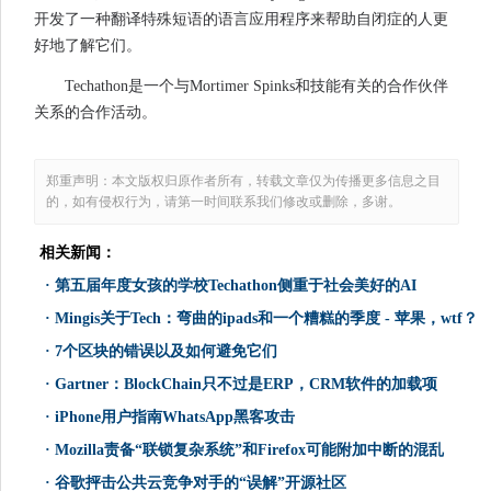
开发了一种翻译特殊短语的语言应用程序来帮助自闭症的人更
好地了解它们。
Techathon是一个与Mortimer Spinks和技能有关的合作伙伴
关系的合作活动。
郑重声明：本文版权归原作者所有，转载文章仅为传播更多信息之目
的，如有侵权行为，请第一时间联系我们修改或删除，多谢。
相关新闻：
·
第五届年度女孩的学校Techathon侧重于社会美好的AI
·
Mingis关于Tech：弯曲的ipads和一个糟糕的季度 - 苹果，wtf？
·
7个区块的错误以及如何避免它们
·
Gartner：BlockChain只不过是ERP，CRM软件的加载项
·
iPhone用户指南WhatsApp黑客攻击
·
Mozilla责备“联锁复杂系统”和Firefox可能附加中断的混乱
·
谷歌抨击公共云竞争对手的“误解”开源社区