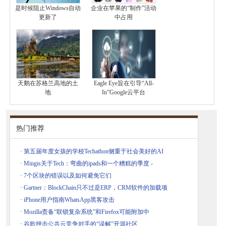
是时候阻止Windows自动
企业在苹果的“制作”活动
更新了
中占用
天鹅在苏格兰高地的土
Eagle Eye旨在引导“All-
地
In”Google云平台
热门推荐
·
第五届年度女孩的学校Techathon侧重于社会美好的AI
·
Mingis关于Tech：弯曲的ipads和一个糟糕的季度 -
·
7个区块的错误以及如何避免它们
·
Gartner：BlockChain只不过是ERP，CRM软件的加载项
·
iPhone用户指南WhatsApp黑客攻击
·
Mozilla责备“联锁复杂系统”和Firefox可能附加中
·
谷歌抨击公共云竞争对手的“误解”开源社区