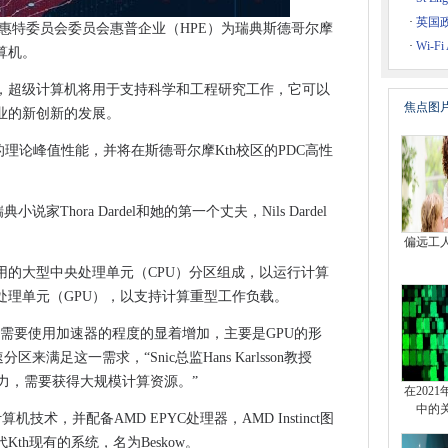
带CPE市场
·
英国
托惠特委员会委员会惠普企业（HPE）为瑞典斯德哥尔摩
休息一下
·
Wi-F
算机。
，超级计算机将用于支持科学和工程研究工作，它可以
大转向
焦点图
业的新创新的发展。
king Scheme进行调整
lops的理论峰值性能，并将在斯德哥尔摩Kth校区的PDC高性
度私有化
高业务福利
车辆策略
说家Thora Dardel和她的第一个丈夫，Nils Dardel
gets易受攻击的Exchange服务器
偏远工
用的大型中央处理单元（CPU）分区组成，以运行计算
N测试和集成实验室
处理单元（GPU），以支持计算重型工作负载。
的主要胜利
需要使用加速器的程度的显着增加，主要是GPU的形
利润为40亿美元
来满足这一需求，“Snic总监Hans Karlsson教授
本地化实现
的能力，需要获得大规模计算资源。”
在202
审判的资金
中的
计算机技术，并配备AMD EPYC处理器，AMD Instinct图
Cloud
th现有的系统，名为Beskow。