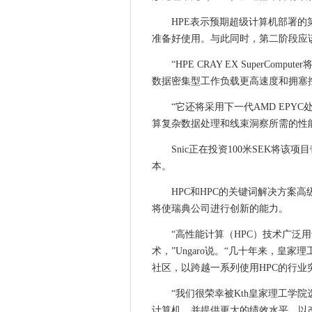
外交事务委员会向科技和英国
Singtel和Optus Partner AWS
HPE表示预期超级计算机部署的第
加密：上诉法院在刑事审判中发
准备好使用。与此同时，第二阶段应该在
英国政府确认对共享农村网络
“HPE CRAY EX SuperC
Altran，高通公司合作5G N
数据密集型工作负载更高速度和拥塞控
中文APT在脉冲安全VPN中利用
“它还将采用下一代AMD EPY
送达投资者和骑手的送达
算复杂数据处理和线束洞察所需的性
Wi-Fi Alliance提高了实时W
Snic正在投资100米SEK将
Teradata眼中APAC的云机会
本。
Deutsche Bank在谈判到TC
思科，Strathclyde大学和
HPC和HPC的关键词解决方案高级
okta以6.5亿美元的价格选择验
将使瑞典公司进行创新的能力。
由人类增强更加迷惑
“高性能计算（HPC）技术广泛
皇冠起诉服务在12个月内遭受了
术，”Ungaro说。“几十年来，皇
Tokopedia如何简化事件管理
社区，以跨越一系列使用HPC的行业
Equinix在Docklands Data
“我们很荣幸被Kth皇家理工学院选
为什么预测威胁情报是关键
计算机，并提供更大的绩效水平，以