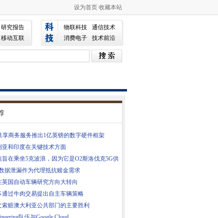
设为首页
收藏本站
研究报告
物联科技
通信技术
移动互联
消费电子
技术前沿
荐
S共享商务服务推出1亿英镑的数字硬件框架
利亚和印度在关键技术方面
信旨在乘坐5克波浪，因为它是O2斯洛伐克5G供
PA数据泄漏作为代理抵抗赎金需求
在英国自动车辆研究方向大转向
多通过牛肉交易提出自主车辆策略
文索赔澳大利亚公共部门的主要胜利
gineering队伍与Google Cloud