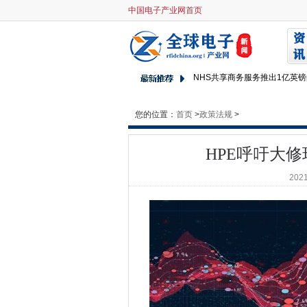
中国电子产业网首页
HPE呼吁大修瑞典大学的超级
IR35改革：谁补偿雇主的倪谁
偏远工人为家庭宽带战斗
NHS共享商务服务推出1亿英
NCSC在Microsoft Exch
您的位置：
首页
>
IBM眼中的混合云机会
政策法规
>
腾讯云打开印度尼西亚数据中
HPE呼吁大
澳大利亚和印度在关键技术方
RDP，SSH通过遥控工作揭露
2021
酿酒师摩尔森凉鞋瞄准网络攻
在2021年的第一个补丁中的关
爱立信旨在乘坐5克波浪，因为
Met Office准备150万处理器，
Malwarebytes也由Solarwi
东盟企业面临数字转型的障碍
SEPA数据泄漏作为代理抵抗赎