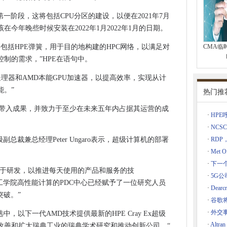
外交政策的未来推出询问
在Telco Edge上
一阶段，这将包括CPU分区的建设，以便在2021年7月
现了“数字电话攻丝”
今年晚些时候安装在2022年1月2022年1月的日期。
计划的财政支持
omputer将包括HPE弹簧，用于目的地构建的HPC网络，以满足对
CMA临
R小型电池软件
制的需求，”HPE在语句中。
关键CVE
C处理器和AMD本能GPU加速器，以提高效率，实现从计
能。”
热门推
i-Fi应用的服务质量
该项目带入成果，并致力于至少在未来五年内占据其运营的成
·
HP
S的销售
·
NCSC
苏格兰5G中心宣布5G云核心网络
副总裁兼总经理Peter Ungaro表示，超级计算机的部署
·
RDP
证
·
Met 
·
下一个
用于研发，以推进每天使用的产品和服务的技
·
5G公司
1,600个数据泄露
家理工学院高性能计算的PDC中心已经赋予了一位研究人员
·
Dear
突破。”
·
谷歌
centre的obs失败时确认审查
·
外交
中，以下一代AMD技术提供最新的HPE Cray Ex超级
·
Alt
改善和扩大瑞典工业的瑞典学术研究和推动创新公司。“