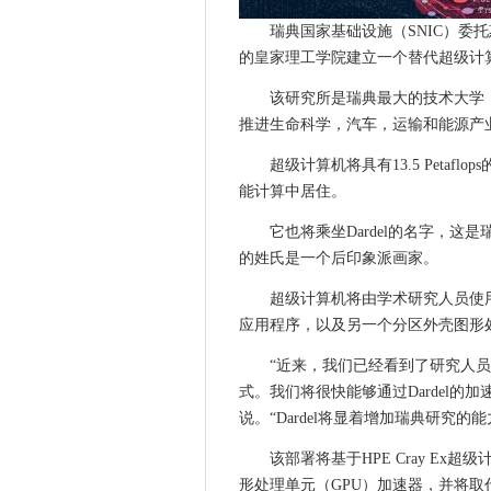
下一个网络推出驱动5G FWA宽
瑞典国家基础设施（SNIC）委
安全专业人士同意：我们需要
的皇家理工学院建立一个替代超级计
CMA临时清除处女和O2的合并
该研究所是瑞典最大的技术大学
联盟在英国自动车辆研究方向
推进生命科学，汽车，运输和能源产
5G公司对Sonic Open Networ
超级计算机将具有13.5 Petaf
隐私国际英国边境监测制度高
能计算中居住。
数据团队挣扎以最大限度地提
奥卡多通过牛肉交易提出自主
它也将乘坐Dardel的名字，这是瑞典小
Dearcry Ransomware Tar
的姓氏是一个后印象派画家。
三星和火花灯在新西兰5克网
超级计算机将由学术研究人员使
沃达丰推出首先专用开放式RA
应用程序，以及另一个分区外壳图形
甲骨文索赔澳大利亚公共部门
“近来，我们已经看到了研究人员
谷歌将云销售增长，因为父母的
式。我们将很快能够通过Dardel的加速分区
eseye向Verizon展望使IOT
说。“Dardel将显着增加瑞典研究
FelixStowe港为英国政府5G
该部署将基于HPE Cray Ex超级
St Engineering队伍与Google 
形处理单元（GPU）加速器，并将取代K