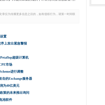
讼
计算设置
文章仅为传播更多信息之目的，如有侵权行为，请第一时间联
将IT承包商带到口袋里
镑的数字硬件框架
ange修补程序上发出紧急警报
算设置
e修补程序上发出紧急警报
心
面
个Petaflop超级计算机
图表
CPE市场
击
g Scheme进行调整
键零点特征
s易受攻击的Exchange服务器
它是O2斯洛伐克5G供应协议
60个Petaflop超级计算机
润为40亿美元
nds攻击者击中
政策的未来推出询问
型电池软件
金需求