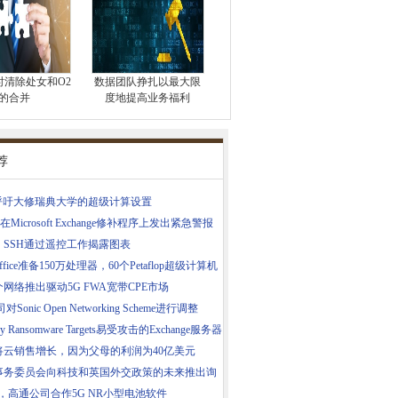
时清除处女和O2
数据团队挣扎以最大限
的合并
度地提高业务福利
荐
E呼吁大修瑞典大学的超级计算设置
在Microsoft Exchange修补程序上发出紧急警报
，SSH通过遥控工作揭露图表
Office准备150万处理器，60个Petaflop超级计算机
网络推出驱动5G FWA宽带CPE市场
对Sonic Open Networking Scheme进行调整
cry Ransomware Targets易受攻击的Exchange服务器
将云销售增长，因为父母的利润为40亿美元
事务委员会向科技和英国外交政策的未来推出询
ran，高通公司合作5G NR小型电池软件