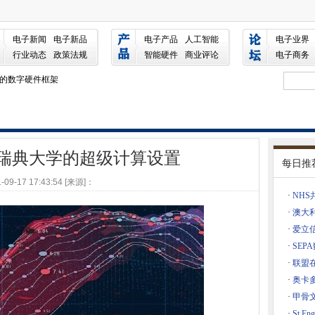
计算设置
电子新闻
电子新品
电子产品
人工智能
电子业界
将IT承包商带到口袋里
行业动态
政策法规
智能硬件
商业评论
电子商务
镑的数字硬件框架
ange修补程序上发出紧急警报
心
修瑞典大学的超级计算设置
面
每日推
图表
-09-17 17:43:54 [来源]：
击
·
NH
键零点特征
·
澳大
·
爱立
它是O2斯洛伐克5G供应协议
·
SE
60个Petaflop超级计算机
·
联盟
nds攻击者击中
·
奥卡
·
甲骨
金需求
·
St En