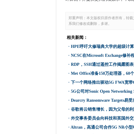
主要科技公司对采矿死亡的诉
HPE呼吁大修瑞典大学的超级
郑重声明：本文版权归原作者所有，转载
IR35改革：谁补偿雇主的倪谁
系我们修改或删除，多谢。
偏远工人为家庭宽带战斗
NHS共享商务服务推出1亿英
相关新闻：
NCSC在Microsoft Exch
·
HPE呼吁大修瑞典大学的超级计
IBM眼中的混合云机会
·
NCSC在Microsoft Exchang
腾讯云打开印度尼西亚数据中
·
RDP，SSH通过遥控工作揭露图表
澳大利亚和印度在关键技术方
·
Met Office准备150万处理器，60
RDP，SSH通过遥控工作揭露
·
下一个网络推出驱动5G FWA宽带
酿酒师摩尔森凉鞋瞄准网络攻
·
5G公司对Sonic Open Networkin
在2021年的第一个补丁中的关
·
Dearcry Ransomware Target
爱立信旨在乘坐5克波浪，因为
Met Office准备150万处理器，
·
谷歌将云销售增长，因为父母的利
Malwarebytes也由Solarwi
·
外交事务委员会向科技和英国外交
东盟企业面临数字转型的障碍
·
Altran，高通公司合作5G NR小
SEPA数据泄漏作为代理抵抗赎