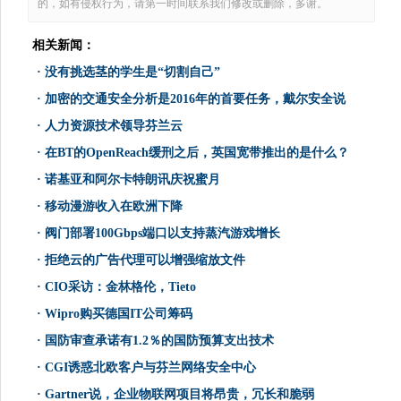
的，如有侵权行为，请第一时间联系我们修改或删除，多谢。
相关新闻：
·
没有挑选茎的学生是“切割自己”
·
加密的交通安全分析是2016年的首要任务，戴尔安全说
·
人力资源技术领导芬兰云
·
在BT的OpenReach缓刑之后，英国宽带推出的是什么？
·
诺基亚和阿尔卡特朗讯庆祝蜜月
·
移动漫游收入在欧洲下降
·
阀门部署100Gbps端口以支持蒸汽游戏增长
·
拒绝云的广告代理可以增强缩放文件
·
CIO采访：金林格伦，Tieto
·
Wipro购买德国IT公司筹码
·
国防审查承诺有1.2％的国防预算支出技术
·
CGI诱惑北欧客户与芬兰网络安全中心
·
Gartner说，企业物联网项目将昂贵，冗长和脆弱