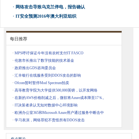
·
网络攻击导致乌克兰停电，报告确认
·
IT安全预测2016年澳大利亚组织
每日推荐
·
MPS呼吁保证今年没有农村支付IT FASCO
·
伦敦市长推出了数字技能的技术基金
·
政府推出GDS咨询委员会
·
汇丰银行在线服务受到DDOS攻击的影响
·
Ofcom暂时暂停Mod Spectrum拍卖
·
高等教育学院为大学提供500,000英镑，以开发网络
·
在新的AWS价格削减之后，微软将Azure成本降至17％。
·
IT决策者承认无知对数据中心环境影响
·
欧洲办公室365和Microsoft Azure用户通过服务中断击中
·
学习表演，网络罪犯不责怪所有DDOS攻击