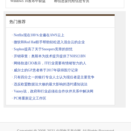
Windows 10发布中获益
称信息委托给信息专员
热门推荐
·
Netflix现在100％全遍在AWS云上
·
微软和Red Hat联手帮助轻松进入混合云的企业
·
Sophos提高了关于Snoopers宪章的担忧
·
开销审查：奥斯本为技术提升提供了NHS£1BN
·
网络轨道CIO表示，IT行业需要有情绪智力的人
·
威尔士的GP患者将于2017年获得医疗记录
·
只有四分之一的银行专业人士认为现任者是主要竞争
·
违反欧盟数据法大修的最大影响的违约通知说法
·
Vaizey说，政府和行业必须在合作伙伴关系中解决网
·
PC将重新定义工作区