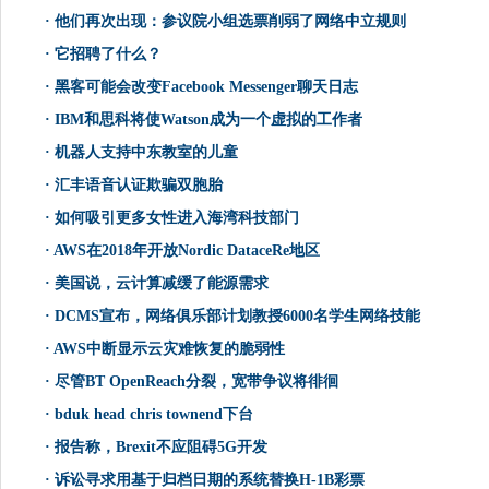
·
他们再次出现：参议院小组选票削弱了网络中立规则
·
它招聘了什么？
·
黑客可能会改变Facebook Messenger聊天日志
·
IBM和思科将使Watson成为一个虚拟的工作者
·
机器人支持中东教室的儿童
·
汇丰语音认证欺骗双胞胎
·
如何吸引更多女性进入海湾科技部门
·
AWS在2018年开放Nordic DataceRe地区
·
美国说，云计算减缓了能源需求
·
DCMS宣布，网络俱乐部计划教授6000名学生网络技能
·
AWS中断显示云灾难恢复的脆弱性
·
尽管BT OpenReach分裂，宽带争议将徘徊
·
bduk head chris townend下台
·
报告称，Brexit不应阻碍5G开发
·
诉讼寻求用基于归档日期的系统替换H-1B彩票