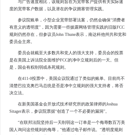
与广告速度相比，该规则旨在为宽带客户提供有关实际速
度的宽带客户数据，以及潜在的争议拥塞管理实践。
参议院账单，小型企业宽带部署法案，仍然会确保“消费者
有意义的透明度”，因为需要一些披露网络管理实践的旧版FCC
规则仍然存在，但参议员John Thune表示，南达科他州共和党和
委员会主席。
委员会就截至大多数共和党人的强大支持，委员会的投票
是在美国上诉法院全面维护FCC的净中立规则后的一天。但
是，国会有权削弱或杀死规则。
在411-0投票中，美国众议院通过了类似的账单。目前尚不
清楚巴拉克奥巴马总统是否是净中立规则的强大支持者，将否
决立法。
在新美国基金会开放式技术研究所的政策律师的Joshua
Sitager表示，参议院票据“创造了一个不必要的漏洞”。
“在联邦法院坚持后一天削弱这一订单是一个侮辱数百万美
国人询问这些规则的侮辱，”他通过电子邮件说。“透明度规则