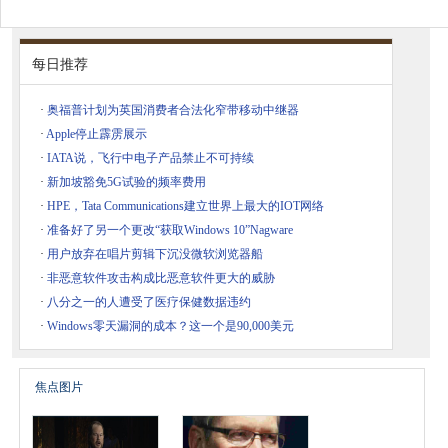
每日推荐
·
奥福普计划为英国消费者合法化窄带移动中继器
·
Apple停止霹雳展示
·
IATA说，飞行中电子产品禁止不可持续
·
新加坡豁免5G试验的频率费用
·
HPE，Tata Communications建立世界上最大的IOT网络
·
准备好了另一个更改“获取Windows 10”Nagware
·
用户放弃在唱片剪辑下沉没微软浏览器船
·
非恶意软件攻击构成比恶意软件更大的威胁
·
八分之一的人遭受了医疗保健数据违约
·
Windows零天漏洞的成本？这一个是90,000美元
焦点图片