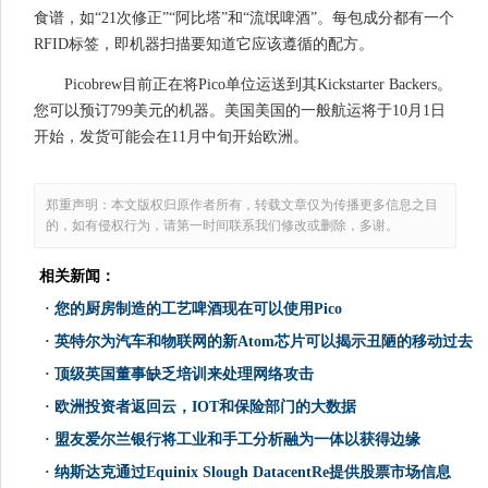
食谱，如“21次修正”“阿比塔”和“流氓啤酒”。每包成分都有一个
RFID标签，即机器扫描要知道它应该遵循的配方。
Picobrew目前正在将Pico单位运送到其Kickstarter Backers。
您可以预订799美元的机器。美国美国的一般航运将于10月1日
开始，发货可能会在11月中旬开始欧洲。
郑重声明：本文版权归原作者所有，转载文章仅为传播更多信息之目
的，如有侵权行为，请第一时间联系我们修改或删除，多谢。
相关新闻：
·
您的厨房制造的工艺啤酒现在可以使用Pico
·
英特尔为汽车和物联网的新Atom芯片可以揭示丑陋的移动过去
·
顶级英国董事缺乏培训来处理网络攻击
·
欧洲投资者返回云，I​​OT和保险部门的大数据
·
盟友爱尔兰银行将工业和手工分析融为一体以获得边缘
·
纳斯达克通过Equinix Slough DatacentRe提供股票市场信息