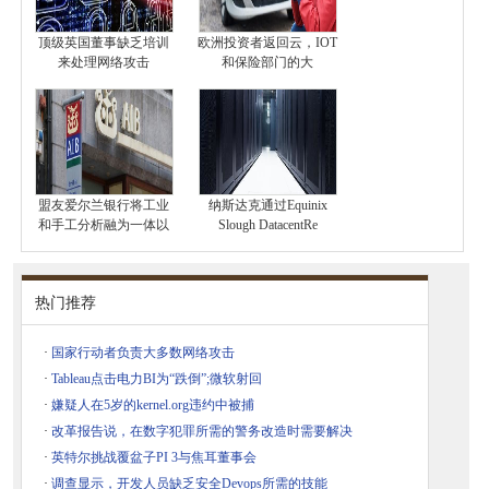
顶级英国董事缺乏培训
欧洲投资者返回云，I​​OT
来处理网络攻击
和保险部门的大
盟友爱尔兰银行将工业
纳斯达克通过Equinix
和手工分析融为一体以
Slough DatacentRe
热门推荐
·
国家行动者负责大多数网络攻击
·
Tableau点击电力BI为“跌倒”;微软射回
·
嫌疑人在5岁的kernel.org违约中被捕
·
改革报告说，在数字犯罪所需的警务改造时需要解决
·
英特尔挑战覆盆子PI 3与焦耳董事会
·
调查显示，开发人员缺乏安全Devops所需的技能