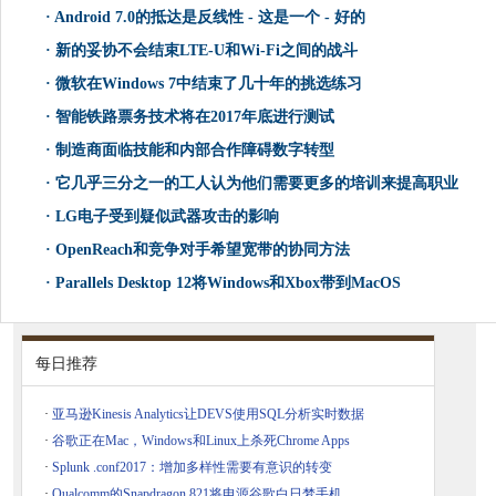
·
Android 7.0的抵达是反线性 - 这是一个 - 好的
·
新的妥协不会结束LTE-U和Wi-Fi之间的战斗
·
微软在Windows 7中结束了几十年的挑选练习
·
智能铁路票务技术将在2017年底进行测试
·
制造商面临技能和内部合作障碍数字转型
·
它几乎三分之一的工人认为他们需要更多的培训来提高职业
·
LG电子受到疑似武器攻击的影响
·
OpenReach和竞争对手希望宽带的协同方法
·
Parallels Desktop 12将Windows和Xbox带到MacOS
每日推荐
·
亚马逊Kinesis Analytics让DEVS使用SQL分析实时数据
·
谷歌正在Mac，Windows和Linux上杀死Chrome Apps
·
Splunk .conf2017：增加多样性需要有意识的转变
·
Qualcomm的Snapdragon 821将电源谷歌白日梦手机