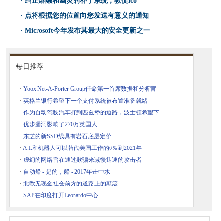
·
纠正熔融和幽灵的补丁系统，敦促ico
·
点将根据您的位置向您发送有意义的通知
·
Microsoft今年发布其最大的安全更新之一
每日推荐
·
Yoox Net-A-Porter Group任命第一首席数据和分析官
·
英格兰银行希望下一个支付系统被布置准备就绪
·
作为自动驾驶汽车打到匹兹堡的道路，波士顿希望下
·
优步漏洞影响了270万英国人
·
东芝的新SSD线具有岩石底层定价
·
A.I.和机器人可以替代美国工作的6％到2021年
·
虚幻的网络旨在通过欺骗来减慢迅速的攻击者
·
自动船 - 是的，船 - 2017年击中水
·
北欧无现金社会前方的道路上的颠簸
·
SAP在印度打开Leonardo中心