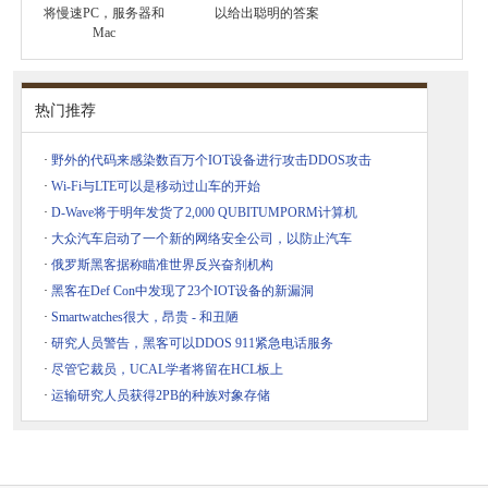
将慢速PC，服务器和
以给出聪明的答案
Mac
热门推荐
·
野外的代码来感染数百万个IOT设备进行攻击DDOS攻击
·
Wi-Fi与LTE可以是移动过山车的开始
·
D-Wave将于明年发货了2,000 QUBITUMPORM计算机
·
大众汽车启动了一个新的网络安全公司，以防止汽车
·
俄罗斯黑客据称瞄准世界反兴奋剂机构
·
黑客在Def Con中发现了23个IOT设备的新漏洞
·
Smartwatches很大，昂贵 - 和丑陋
·
研究人员警告，黑客可以DDOS 911紧急电话服务
·
尽管它裁员，UCAL学者将留在HCL板上
·
运输研究人员获得2PB的种族对象存储