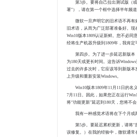
第3步。要将自己拉出测试版（
补丁即将到来。确保Window
署”），请在第一个框中选择半年频
第五届年度女孩的学校Techat
微软一旦声明它的旧术语不再有效，
选择智能手机的更聪明的方式
旧术语，从而为广泛部署准备好。现
奥斯陆汽车计划在微观迁移趋
Win10版本1809认证新鲜。您不必同
政府投资刀检测技术研究
经将生产机器升级到1809年，我肯
Mingis关于Tech：弯曲的ipa
第四步。为了进一步延迟新版本
健康筛选自2011年以来不适合
为180天或更长时间。这告诉Window
Google Rebrands云服务
过去的许多次时，它应该等到新版本发布
微软为企业提供了9个月以便脱离Exch
上升级和重新安装Windows。
7个区块的错误以及如何避免它
Win10版本1809年11月11日的
女性更具工作自动化风险
7月11日。因此，如果您正在运行Win
是时候阻止Windows自动更新
将“功能更新”延迟到180天，您将不会
CCRC观看邮局地平线试验密
我有一种感觉术语将在下个月或
Gartner：BlockChain只
Spyware Targets WhatsApp
第5步。要延迟累积更新，请将“质
企业在苹果的“制作”活动中占用
误修复。）在我的经验中，微软通常在