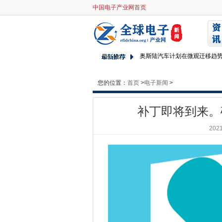
中国电子产业网首页
补丁即将到来。确保Window
第五届年度女孩的学校Techat
选择智能手机的更聪明的方式
奥斯陆汽车计划在微观迁移趋
政府投资刀检测技术研究
Mingis关于Tech：弯曲的ipa
您的位置：
首页
>
电子新闻
>
健康筛选自2011年以来不适合
Google Rebrands云服务
补丁即将到来。确
微软为企业提供了9个月以便脱离Exch
2021
7个区块的错误以及如何避免它
女性更具工作自动化风险
是时候阻止Windows自动更新
CCRC观看邮局地平线试验密
Gartner：BlockChain只
Spyware Targets WhatsApp
企业在苹果的“制作”活动中占用