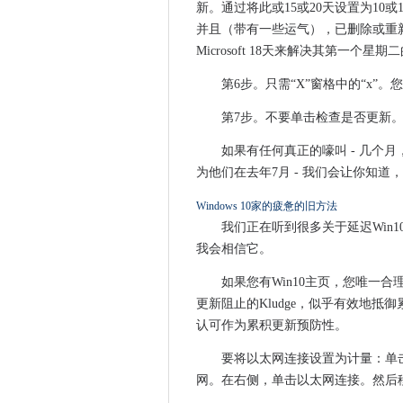
新。通过将此或15或20天设置为10或
区块链岗位仍然没有填补，而
并且（带有一些运气），已删除或重新
iPhone用户指南WhatsApp黑
Microsoft 18天来解决其第一个星
FootaSylum介绍了人工智
天鹅在苏格兰高地的土地
第6步。只需“X”窗格中的“x”
伦敦推出开放数据文化地图
第7步。不要单击检查是否更新
Mozilla责备“联锁复杂系统”和
如果有任何真正的嚎叫 - 几个
您需要了解Apple的1亿美元
为他们在去年7月 - 我们会让你知道
Eagle Eye旨在引导“All-In”G
华为在解决安全问题方面没有
Windows 10家的疲惫的旧方法
我们正在听到很多关于延迟Win1
谷歌抨击公共云竞争对手的“误
我会相信它。
80万购物商现在支持Apple Busin
Win101803和1709的新累计
如果您有Win10主页，您唯一
Auto Trader UK通过Google
更新阻止的Kludge，似乎有效地
数据作为自动化云数据平台作为Aut
认可作为累积更新预防性。
政府在教育技术战略中投资10
要将以太网连接设置为计量：单击“开
Apple结果：重要的数字
网。在右侧，单击以太网连接。然后
人们对Apple的iPhone 11