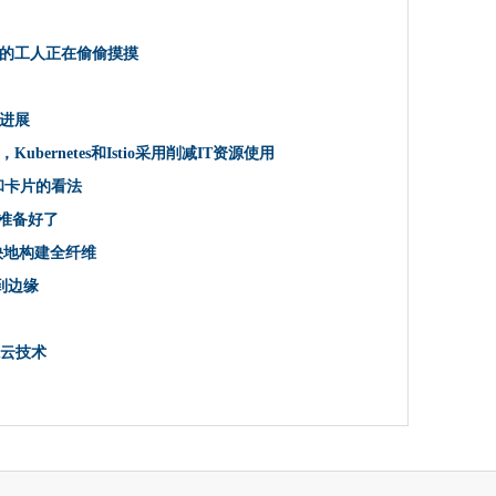
新的恶意软件和策略
的工人正在偷偷摸摸
进展
oud，Kubernetes和Istio采用削减IT资源使用
视+和卡片的看法
9准备好了
更快地构建全纤维
到边缘
源云技术