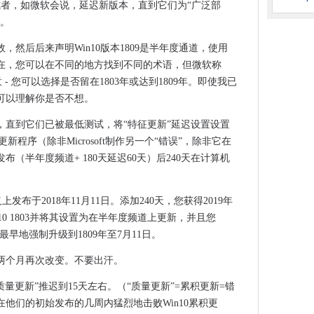
或者，如微软会说，延迟新版本，直到它们为“广泛部
s更新被锁定。
道。
hon侧重于社会美好的AI
然后后来声明Win10版本1809是半年度通道，使用
在，您可以在不同的地方找到不同的术语，但微软称
势上建立
意 - 您可以选择是否留在1803年或达到1809年。即使我已
定可以理解你是否不想。
ds和一个糟糕的季度 - 苹果，wtf？
，直到它们已被最低测试，将“特征更新”延迟设置设置
目的
s更新程序（除非Microsoft制作另一个“错误”，除非它在
平台并为AWS和Azure用户添加多云支持
（半年度频道+ 180天延迟60天）后240天在计算机
ange Server 2010
们
名义上发布于2018年11月11日。添加240天，您获得2019年
10 1803并将其设置为在半年度频道上更新，并且您
了
最早地强制升级到1809年至7月11日。
切
两个月再次改变。不要出汗。
不过是ERP，CRM软件的加载项
用户
量更新”推迟到15天左右。（“质量更新”=累积更新=错
他们的初始发布的几周内猛烈地击败Win10累积更