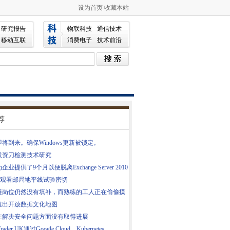
设为首页
收藏本站
研究报告
物联科技
通信技术
移动互联
消费电子
技术前沿
荐
将到来。确保Windows更新被锁定。
投资刀检测技术研究
企业提供了9个月以便脱离Exchange Server 2010
RC观看邮局地平线试验密切
链岗位仍然没有填补，而熟练的工人正在偷偷摸
推出开放数据文化地图
在解决安全问题方面没有取得进展
Trader UK通过Google Cloud，Kubernetes