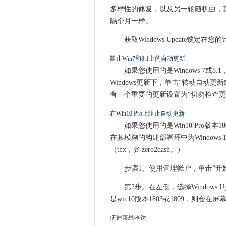
关于Android升级的警告在20
多样性的修复，以及另一轮随机虫，
隔个月一样。
马来西亚获得第一个Ai Park
Google Delays Hoogouts
获取Windows Update锁
微软意外地声明Win10，版本1
阻止Win7和8.1上的自动更新
Lexipol如何将100 VM从VMwa
如果您使用的是Windows 7或8
GDPR有机会改进数据系统和
Windows更新下，单击“转动自动
Microsoft为攻击提供了紧急补
有一个重要的更新设置为“切勿检查更
自信的BT组呼吁OpenReac
在Win10 Pro上阻止自动更新
Firefox设置为3月升级的沉默
如果您使用的是Win10 Pro版本1
新加坡推出区块链平台，以验
在其模糊的构建部署环中为Windows
新加坡政府在公共部门审查数
（thx，@ zero2dash。）
Apple的小丝绸实验室购买推动
步骤1。使用管理帐户，单击“开始
微软在Windows 10 1809上
邮局“缺乏人性”在治疗亚浦背
第2步。在左侧，选择Windows
苹果如何在今年改善iCloud
是win10版本1803或1809，则会
团队如何帮助Ferguson的前线
伍迪莱昂哈达
由于威胁增殖，公司敦促建造