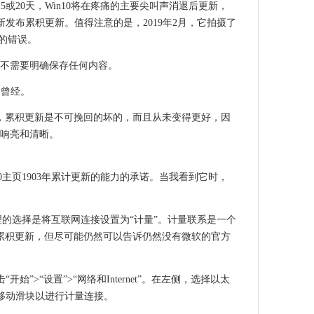
15或20天，Win10将在疼痛的主要尖叫声消退后更新，
熟练的工人正在偷偷摸摸
发布累积更新。值得注意的是，2019年2月，它拍摄了
客攻击
期二的错误。
能，以推动客户为中心
。您不需要明确保存任何内容。
。曾经。
Firefox可能附加中断的混乱
月，累积更新是不可挽回的坏的，而且从未变得更好，因
英特尔5G调制解调器投资
，响亮和清晰。
oogle云平台迁移
取得进展
0主页1903年累计更新的能力的承诺。当我看到它时，
解”开源社区
ess Chat
更新 - 以及1809年的味道可能是正确的
合理的选择是将互联网连接设置为“计量”。计量联系是一个
 Cloud，Kubernetes和Istio采用削减IT资源使用
抵御累积更新，但尽可能仍然可以告诉仍然没有微软的官方
omatrix
万英镑
始”>“设置”>“网络和Internet”。在左侧，选择以太
移动滑块以进行计量连接。
，电视+和卡片的看法