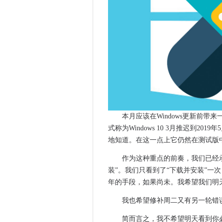
区块链岗位仍然没有填补，而
iPhone用户指南WhatsApp黑
FootaSylum介绍了人工智
天鹅在苏格兰高地的土地
伦敦推出开放数据文化地图
Mozilla责备“联锁复杂系统”和
您需要了解Apple的1亿美元
Eagle Eye旨在引导“All-In”G
华为在解决安全问题方面没有
本月应该在Windows更新前带
谷歌抨击公共云竞争对手的“误
式称为Windows 10 3月推迟到2
80万购物商现在支持Apple Busin
地知道。在这一点上它仍然在测试版
Win101803和1709的新累计
作为这种重点的前奏，我们已经
Auto Trader UK通过Google
装”。我们只看到了“下载并安装”一
数据作为自动化云数据平台作为Aut
年的手段，如果尚未。我希望我们明
政府在教育技术战略中投资10
我也希望修补周二又有另一轮错
Apple结果：重要的数字
人们对Apple的iPhone 11
简而言之，我不希望明天看到你