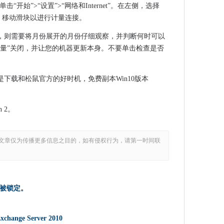
击“开始”>“设置”>“网络和Internet”。在左侧，选择
19年的一句话
连接。移动滑块以进行计量连接。
，则需要将月份展开的月份仔细观察，并判断何时可以
 Guite客户的迁移截止日期
计量”关闭，并让您的机器更新本身。不要单击检查是否
809准备好了
re迁移到Nutanix
流程
下载和松鼠官方的好时机，免费副本Win10版本
丁，即
h以更快地构建全纤维
n 2。
自动播放音频
证教育证书
文章仅为传播更多信息之目的，如有侵权行为，请第一时间联
据安全
AI到边缘
扔进毛巾
车时，对手说
新被锁定。
工人
ge Server 2010