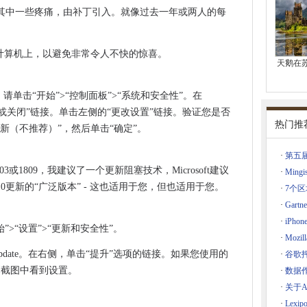
19年的一句话
其中一些疼痛，由补丁引入。就像过去一年或两人的每
 Guite客户的迁移截止日期
定在您的计算机上，以避免非常令人不快的惊喜。
天鹅在
809准备好了
re迁移到Nutanix
.1，请单击“开始”>“控制面板”>“系统和安全性”。在
流程
更新或关闭”链接。单击左侧的“更改设置”链接。验证您是否
丁，即
热门推
新（不推荐）”，然后单击“确定”。
h以更快地构建全纤维
·
第五届
自动播放音频
803或1809，我建议了一个更新阻塞技术，Microsoft建议
·
Min
证教育证书
 10更新的“广泛版本” - 这也适用于您，但也适用于您。
·
7个
据安全
·
Gar
AI到边缘
项
·
iPh
”>“设置”>“更新和安全性”。
扔进毛巾
·
Moz
车时，对手说
 Update。在右侧，单击“提升”选项的链接。如果您使用的
·
谷歌
在屏幕截图中看到设置。
·
数据作
工人
·
关于A
·
Lexi
新的恶意软件和策略