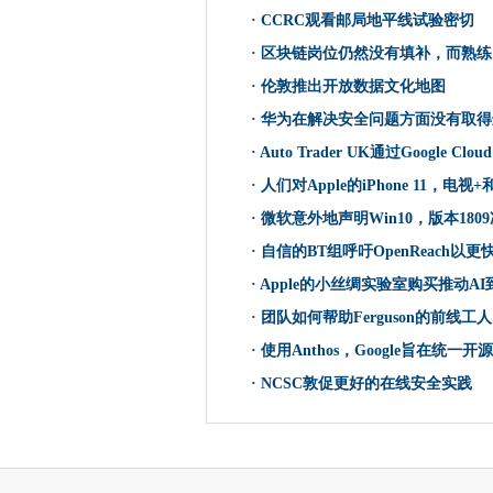
由于威胁增殖，公司敦促建造
·
CCRC观看邮局地平线试验密切
·
区块链岗位仍然没有填补，而熟练
·
伦敦推出开放数据文化地图
·
华为在解决安全问题方面没有取得
·
Auto Trader UK通过Google Cl
·
人们对Apple的iPhone 11，电
·
微软意外地声明Win10，版本180
·
自信的BT组呼吁OpenReach以
·
Apple的小丝绸实验室购买推动AI
·
团队如何帮助Ferguson的前线工人
·
使用Anthos，Google旨在统一开
·
NCSC敦促更好的在线安全实践