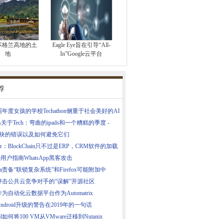
苏格兰高地的土
Eagle Eye旨在引导“All-
地
In”Google云平台
荐
年度女孩的学校Techathon侧重于社会美好的AI
gis关于Tech：弯曲的ipads和一个糟糕的季度 -
区块的错误以及如何避免它们
tner：BlockChain只不过是ERP，CRM软件的加载
one用户指南WhatsApp黑客攻击
illa责备“联锁复杂系统”和Firefox可能附加中
抨击公共云竞争对手的“误解”开源社区
为自动化云数据平台作为Automatrix
ndroid升级的警告在2019年的一句话
pol如何将100 VM从VMware迁移到Nutanix