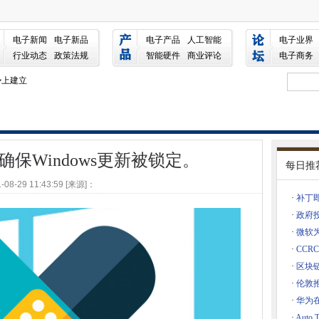
s更新被锁定。
hon侧重于社会美好的AI
电子新闻
电子新品
电子产品
人工智能
电子业界
行业动态
政策法规
智能硬件
商业评论
电子商务
势上建立
ds和一个糟糕的季度 - 苹果，wtf？
目的
平台并为AWS和Azure用户添加多云支持
保Windows更新被锁定。
每日推
ange Server 2010
-08-29 11:43:59 [来源]：
们
·
补丁即
·
政府
了
·
微软为
切
·
CC
不过是ERP，CRM软件的加载项
·
区块
用户
·
伦敦
·
华为
·
Auto 