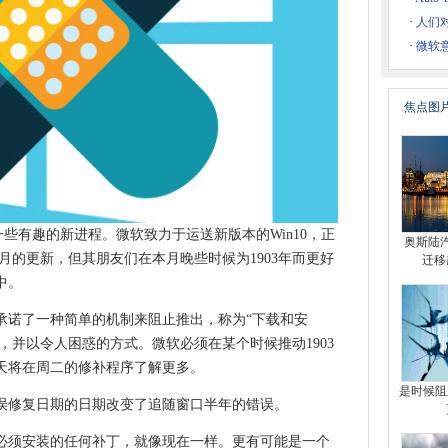
熟练的工人正在偷偷摸摸
·
人们对
客攻击
·
微软意
能，以推动客户为中心
焦点图
Firefox可能附加中断的混乱
英特尔5G调制解调器投资
oogle云平台迁移
取得进展
来一些有趣的新进程。微软致力于运送新版本的Win10，正
奥斯陆
解”开源社区
019年5月的更新，但其朋友们在本月晚些时候为1903年而更好
迁移
ess Chat
中。
更新 - 以及1809年的味道可能是正确的
承诺了一种简单的机制来阻止推出，称为“下载和安
 Cloud，Kubernetes和Istio采用削减IT资源使用
次，并以令人困惑的方式。微软必须在某个时候推动1903
omatrix
天将在周二的修补程序了解更多。
万英镑
是时候阻止
误修复日期的日期改变了追随窗口半年的错误。
，电视+和卡片的看法
必须安装的任何补丁，就像现在一样。更有可能是一个