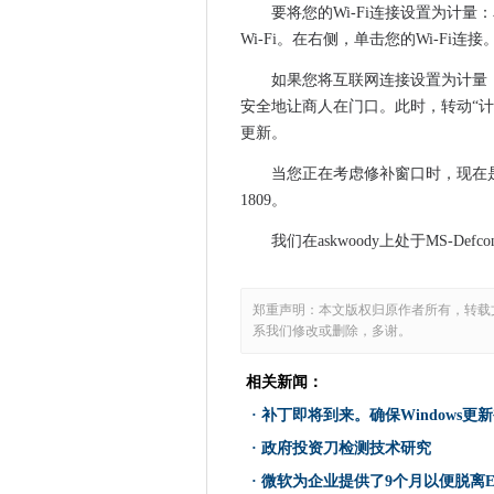
要将您的Wi-Fi连接设置为计量：单
关于Android升级的警告在20
Wi-Fi。在右侧，单击您的Wi-Fi
马来西亚获得第一个Ai Park
如果您将互联网连接设置为计量
Google Delays Hoogouts
安全地让商人在门口。此时，转动“
微软意外地声明Win10，版本1
更新。
Lexipol如何将100 VM从VMwa
GDPR有机会改进数据系统和
当您正在考虑修补窗口时，现在是
1809。
Microsoft为攻击提供了紧急补
自信的BT组呼吁OpenReac
我们在askwoody上处于MS-Defco
Firefox设置为3月升级的沉默
新加坡推出区块链平台，以验
郑重声明：本文版权归原作者所有，转载
新加坡政府在公共部门审查数
系我们修改或删除，多谢。
Apple的小丝绸实验室购买推动
微软在Windows 10 1809上
相关新闻：
邮局“缺乏人性”在治疗亚浦背
·
补丁即将到来。确保Windows更
苹果如何在今年改善iCloud
·
政府投资刀检测技术研究
团队如何帮助Ferguson的前线
·
微软为企业提供了9个月以便脱离Exchan