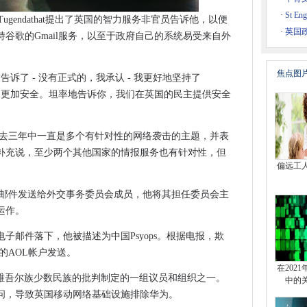
金需求
·
St En
ugendathat提出了英国的智力服务非官员告诉他，以便
带CPE市场
·
英国
谷歌的Gmail服务，以至于政府自己的系统易受来自外
休息一下
焦点图
的朋友告诉了 - 没有正式的，我承认 - 我更好地坚持了
大转向
为它更加安全。坦率地告诉你，我们在英国的民主提供安全
king Scheme进行调整
度私有化
他在过去三年中一直是多个有针对性的网络袭击的主题，并表
高业务福利
补充说，至少两个其他国家的情报服务也有针对性，但
车辆策略
偏远工
gets易受攻击的Exchange服务器
假电子邮件发送给外交事务委员会成员，他将其担任委员会主
运作。
N测试和集成实验室
的主要胜利
有人为电子邮件落下，他被描述为中国Psyops。根据电报，欺
利润为40亿美元
联的AOL帐户发送。
在202
本地化实现
对维吾尔族少数民族的批判制定的一组议员和组织之一。
中的
审判的资金
问，导致英国移动网络基础设施排除华为。