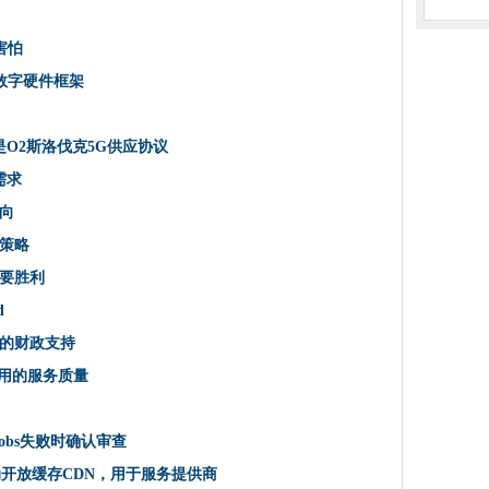
客害怕
害怕
计算设置
数字硬件框架
将IT承包商带到口袋里
O2斯洛伐克5G供应协议
镑的数字硬件框架
需求
ange修补程序上发出紧急警报
向
策略
心
要胜利
面
图表
d
击
的财政支持
键零点特征
Fi应用的服务质量
它是O2斯洛伐克5G供应协议
60个Petaflop超级计算机
tre的obs失败时确认审查
nds攻击者击中
ha启动开放缓存CDN，用于服务提供商