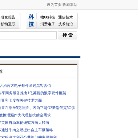
设为首页
收藏本站
研究报告
物联科技
通信技术
移动互联
消费电子
技术前沿
荐
告诉沟官方电子邮件通过黑客害怕
S共享商务服务推出1亿英镑的数字硬件框架
利亚和印度在关键技术方面
信旨在乘坐5克波浪，因为它是O2斯洛伐克5G供
PA数据泄漏作为代理抵抗赎金需求
在英国自动车辆研究方向大转向
多通过牛肉交易提出自主车辆策略
文索赔澳大利亚公共部门的主要胜利