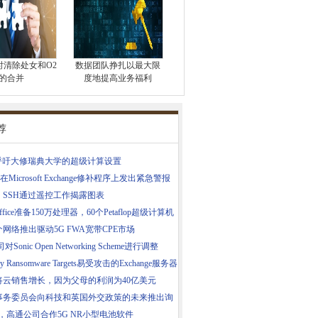
时清除处女和O2
数据团队挣扎以最大限
的合并
度地提高业务福利
荐
E呼吁大修瑞典大学的超级计算设置
在Microsoft Exchange修补程序上发出紧急警报
，SSH通过遥控工作揭露图表
Office准备150万处理器，60个Petaflop超级计算机
网络推出驱动5G FWA宽带CPE市场
对Sonic Open Networking Scheme进行调整
cry Ransomware Targets易受攻击的Exchange服务器
将云销售增长，因为父母的利润为40亿美元
事务委员会向科技和英国外交政策的未来推出询
ran，高通公司合作5G NR小型电池软件