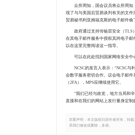
St Engineering队伍与Google 
众所周知，国会议员将众所周知
外交事务委员会向科技和英国
现了与与美国后贸易谈判有关的文件泄露
Singtel和Optus Partner AWS
贸易秘书利亚姆福克斯的电子邮件偷了
加密：上诉法院在刑事审判中发
政府通过支持传输层安全（TLS
英国政府确认对共享农村网络
在其电子邮件服务中授权其跨电子邮
Altran，高通公司合作5G N
以在这里完整阅读这一指导。
中文APT在脉冲安全VPN中利用
可以在此处找到国家网络安全中
送达投资者和骑手的送达
Wi-Fi Alliance提高了实时W
NCSC的发言人表示：“NCSC
Teradata眼中APAC的云机会
会数字服务密切合作。议会电子邮件系
Deutsche Bank在谈判到TC
（2FA），MPS应继续使用它。
思科，Strathclyde大学和
“我们已经与政党，地方当局和辛
okta以6.5亿美元的价格选择验
直接和在我们的网站上发行量身定制
由人类增强更加迷惑
皇冠起诉服务在12个月内遭受了
郑重声明：本文版权归原作者所有，转载
Tokopedia如何简化事件管理
系我们修改或删除，多谢。
Equinix在Docklands Data