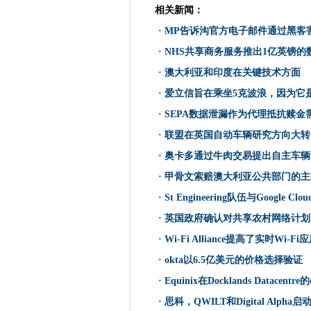
为什么预测威胁情报是关键
相关新闻：
MP告诉沟官方电子邮件通过黑
·
MP告诉沟官方电子邮件通过黑客
HPE呼吁大修瑞典大学的超级
·
NHS共享商务服务推出1亿英镑的
IR35改革：谁补偿雇主的倪谁
·
澳大利亚和印度在关键技术方面
偏远工人为家庭宽带战斗
·
爱立信旨在乘坐5克波浪，因为它是
NHS共享商务服务推出1亿英
·
SEPA数据泄漏作为代理抵抗赎金
NCSC在Microsoft Exch
·
联盟在英国自动车辆研究方向大转
IBM眼中的混合云机会
·
奥卡多通过牛肉交易提出自主车辆
腾讯云打开印度尼西亚数据中
·
甲骨文索赔澳大利亚公共部门的主
澳大利亚和印度在关键技术方
RDP，SSH通过遥控工作揭露
·
St Engineering队伍与Google Clou
酿酒师摩尔森凉鞋瞄准网络攻
·
英国政府确认对共享农村网络计划
在2021年的第一个补丁中的关
·
Wi-Fi Alliance提高了实时Wi-
爱立信旨在乘坐5克波浪，因为
·
okta以6.5亿美元的价格选择验证
Met Office准备150万处理器，
·
Equinix在Docklands Datacen
Malwarebytes也由Solarwi
·
思科，QWILT和Digital Alp
东盟企业面临数字转型的障碍