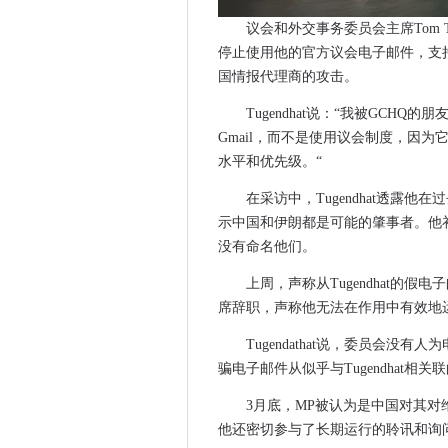
SEPA数据泄漏作为代理抵抗赎
议会和外交事务委员会主席Tom T
下一个网络推出驱动5G FWA宽
停止使用他的官方议会电子邮件，支持
安全专业人士同意：我们需要
国情报代理商的攻击。
CMA临时清除处女和O2的合并
Tugendhat说：“我被GCHQ
联盟在英国自动车辆研究方向
Gmail，而不是使用议会制度，因
5G公司对Sonic Open Networ
水平和优先级。“
隐私国际英国边境监测制度高
在采访中，Tugendhat透露
数据团队挣扎以最大限度地提
示中国和伊朗都是可能的肇事者。他
奥卡多通过牛肉交易提出自主
没有命名他们。
Dearcry Ransomware Tar
上周，声称从Tugendhat的
三星和火花灯在新西兰5克网
席辞职，声称他无法在作用中有效地
沃达丰推出首先专用开放式RA
甲骨文索赔澳大利亚公共部门
Tugendathat说，委员会没
谷歌将云销售增长，因为父母的
骗电子邮件从似乎与Tugendhat相关
eseye向Verizon展望使IOT
3月底，MP被认为是中国对其
FelixStowe港为英国政府5G
他还密切参与了长期运行的聆讯和询