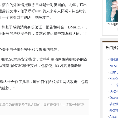
Cloud
，潜在的外国情报服务目标是针对英国的。去年，它出
外交政策的未来推出询问
的文件 - 似乎呼吁NHS的未来令人怀疑 - 从当时的
在Telco Edge上
一个有针对性的矛 - 钓鱼攻击。
现了“数字电话攻丝”
CMA临
）和基于域的消息身份验证，报告和符合（DMARC），
计划的财政支持
件服务的严格安全性，要求它在运输中加密和认证。可
R小型电池软件
关键CVE
热门推
心关于电子邮件安全和反欺骗的指导。
i-Fi应用的服务质量
与利用NCSC网络安全指导，支持和主动网络防御服务的议
·
HP
统遵循NCSC最佳实践，包括使用双因素身份验证
·
NCSC
S的销售
·
RDP
苏格兰5G中心宣布5G云核心网络
·
Met 
勤人士合作了几年，即如何保护和捍卫网络攻击 - 包括
·
下一个
证
的建议。”
·
5G公司
·
Dear
1,600个数据泄露
·
谷歌
文章仅为传播更多信息之目的，如有侵权行为，请第一时间联
·
外交
centre的obs失败时确认审查
·
Alt