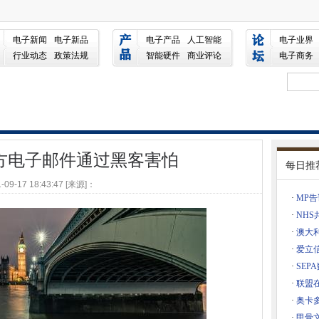
客害怕
电子新闻
电子新品
电子产品
人工智能
电子业界
计算设置
行业动态
政策法规
智能硬件
商业评论
电子商务
将IT承包商带到口袋里
镑的数字硬件框架
ange修补程序上发出紧急警报
方电子邮件通过黑客害怕
心
每日推
面
-09-17 18:43:47 [来源]：
图表
·
MP
击
·
NH
·
澳大
键零点特征
·
爱立
它是O2斯洛伐克5G供应协议
·
SE
60个Petaflop超级计算机
·
联盟
nds攻击者击中
·
奥卡
·
甲骨