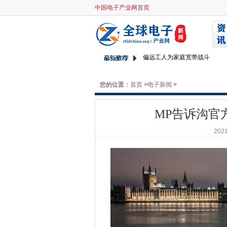
中国电子产业网首页
MP告诉沟官方电子邮件通过黑
HPE呼吁大修瑞典大学的超级
IR35改革：谁补偿雇主的倪谁
偏远工人为家庭宽带战斗
NHS共享商务服务推出1亿英
您的位置：
首页
>
NCSC在Microsoft Exch
电子新闻
>
IBM眼中的混合云机会
MP告诉沟官
腾讯云打开印度尼西亚数据中
澳大利亚和印度在关键技术方
2021
RDP，SSH通过遥控工作揭露
酿酒师摩尔森凉鞋瞄准网络攻
在2021年的第一个补丁中的关
爱立信旨在乘坐5克波浪，因为
Met Office准备150万处理器，
Malwarebytes也由Solarwi
东盟企业面临数字转型的障碍