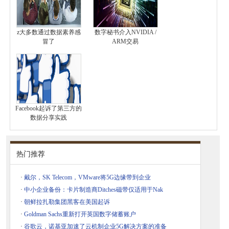
z大多数通过数据素养感
数字秘书介入NVIDIA /
冒了
ARM交易
Facebook起诉了第三方的
数据分享实践
热门推荐
·
戴尔，SK Telecom，VMware将5G边缘带到企业
·
中小企业备份：卡片制造商Ditches磁带仅适用于Nak
·
朝鲜拉扎勒集团黑客在美国起诉
·
Goldman Sachs重新打开英国数字储蓄账户
·
谷歌云，诺基亚加速了云机制企业5G解决方案的准备