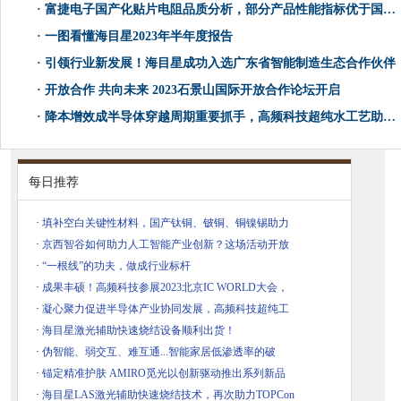
·
富捷电子国产化贴片电阻品质分析，部分产品性能指标优于国际标准
·
一图看懂海目星2023年半年度报告
·
引领行业新发展！海目星成功入选广东省智能制造生态合作伙伴
·
开放合作 共向未来 2023石景山国际开放合作论坛开启
·
降本增效成半导体穿越周期重要抓手，高频科技超纯水工艺助行业提质减负
每日推荐
·
填补空白关键性材料，国产钛铜、铍铜、铜镍锡助力
·
京西智谷如何助力人工智能产业创新？这场活动开放
·
“一根线”的功夫，做成行业标杆
·
成果丰硕！高频科技参展2023北京IC WORLD大会，
·
凝心聚力促进半导体产业协同发展，高频科技超纯工
·
海目星激光辅助快速烧结设备顺利出货！
·
伪智能、弱交互、难互通...智能家居低渗透率的破
·
锚定精准护肤 AMIRO觅光以创新驱动推出系列新品
·
海目星LAS激光辅助快速烧结技术，再次助力TOPCon