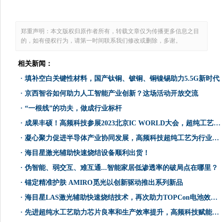
郑重声明：本文版权归原作者所有，转载文章仅为传播更多信息之目
的，如有侵权行为，请第一时间联系我们修改或删除，多谢。
相关新闻：
·
填补空白关键性材料，国产钛铜、铍铜、铜镍锡助力5.5G新时代
·
京西智谷如何助力人工智能产业创新？这场活动开放交流
·
“一根线”的功夫，做成行业标杆
·
成果丰硕！高频科技参展2023北京IC WORLD大会，超纯工艺获嘉宾点赞
·
凝心聚力促进半导体产业协同发展，高频科技超纯工艺为行业注入活力
·
海目星激光辅助快速烧结设备顺利出货！
·
伪智能、弱交互、难互通...智能家居低渗透率的破局点在哪里？
·
锚定精准护肤 AMIRO觅光以创新驱动推出系列新品
·
海目星LAS激光辅助快速烧结技术，再次助力TOPCon电池效率提升！
·
先进超纯水工艺助力芯片良率和生产效率提升，高频科技赋能半导体产业升级优化