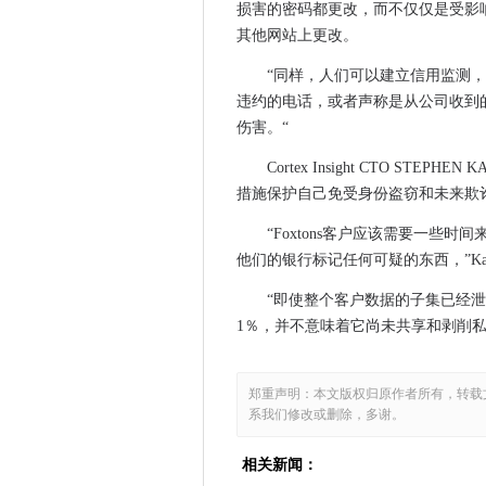
损害的密码都更改，而不仅仅是受影
Foxtons拒绝对数据泄漏缓慢
其他网站上更改。
deloitte：组织如何为新的外
“同样，人们可以建立信用监测
5G网络致密化和MMIMO推动移
违约的电话，或者声称是从公司收到
IR35私营部门改革：税务局
伤害。“
政府研发资金未能最大化“弹射
Cortex Insight CTO S
阿姆斯特丹与Datentres开放
措施保护自己免受身份盗窃和未来欺
MP告诉沟官方电子邮件通过黑
HPE呼吁大修瑞典大学的超级
“Foxtons客户应该需要一些
他们的银行标记任何可疑的东西，”Ka
IR35改革：谁补偿雇主的倪谁
偏远工人为家庭宽带战斗
“即使整个客户数据的子集已经
NHS共享商务服务推出1亿英
1％，并不意味着它尚未共享和剥削私
NCSC在Microsoft Exch
IBM眼中的混合云机会
郑重声明：本文版权归原作者所有，转载
腾讯云打开印度尼西亚数据中
系我们修改或删除，多谢。
澳大利亚和印度在关键技术方
相关新闻：
RDP，SSH通过遥控工作揭露