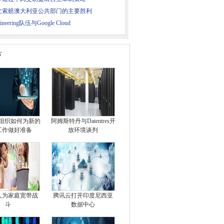
文索赔澳大利亚公共部门的主要胜利
gineering队伍与Google Cloud
片
te：组织如何为新的
阿姆斯特丹与Datentres开
工作做好准备
放环境谈判
人为家庭宽带战
腾讯云打开印度尼西亚
斗
数据中心