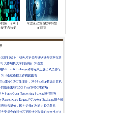
1年的第一个补丁
东盟企业面临数字转型
关键零点特征
的障碍
荐
35私营部门改革：税务局承包商税收税务机构检测
E呼吁大修瑞典大学的超级计算设置
在Microsoft Exchange修补程序上发出紧急警报
，SSH通过遥控工作揭露图表
Office准备150万处理器，60个Petaflop超级计算机
网络推出驱动5G FWA宽带CPE市场
对Sonic Open Networking Scheme进行调整
cry Ransomware Targets易受攻击的Exchange服务器
将云销售增长，因为父母的利润为40亿美元
事务委员会向科技和英国外交政策的未来推出询