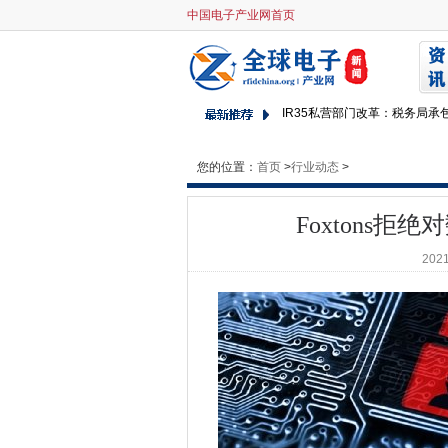
中国电子产业网首页
Foxtons拒绝对数据泄漏缓慢
deloitte：组织如何为新的外
5G网络致密化和MMIMO推动移
IR35私营部门改革：税务局
政府研发资金未能最大化“弹射
阿姆斯特丹与Datentres开放
您的位置：
首页
>
行业动态
>
MP告诉沟官方电子邮件通过黑
HPE呼吁大修瑞典大学的超级
Foxtons
IR35改革：谁补偿雇主的倪谁
2021
偏远工人为家庭宽带战斗
NHS共享商务服务推出1亿英
NCSC在Microsoft Exch
IBM眼中的混合云机会
腾讯云打开印度尼西亚数据中
澳大利亚和印度在关键技术方
RDP，SSH通过遥控工作揭露