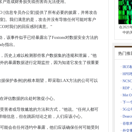
客户造成财务损失或伤害而无法使用。
N测试和集成实验室
的主要胜利
ICO [信息专员办公室]提供了所有必要的披露，并将攻击
办公室]。我们满意的是，攻击并没有导致任何可能对客户
利润为40亿美元
CO对我们的回应感到满意。“
在202
本地化实现
中的
审判的资金
，该事件似乎已经暴露出了Foxtons对数据安全方法的
Cloud
endy指出。
外交政策的未来推出询问
热门推
据，历史上难以检测那些客户数据集的违规和泄漏，”他
在Telco Edge上
之外的暴露数据进行定期监控，因为知道它发生了很重要
·
IR
现了“数字电话攻丝”
·
HP
计划的财政支持
般数据保护条例]的根本期望，即采取LAX方法的公司可以
·
NCSC
R小型电池软件
·
RDP
关键CVE
·
Met 
倡导者，在评估数据的出处时敦促小心。
·
下一个
i-Fi应用的服务质量
受害者或导致尴尬的方法和方式，”他说。“任何人都可
·
5G公司
详细信息，但在跳跃结论之前，人们应该小心。
·
Dear
S的销售
·
谷歌
节可能会在任何违约中暴露，他们应该确保任何可能受到
·
外交
苏格兰5G中心宣布5G云核心网络