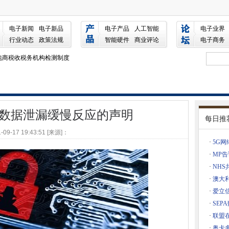
反应的声明
观工作做好准备
电子新闻
电子新品
电子产品
人工智能
电子业界
动网支出到2026年的1910亿美元
行业动态
政策法规
智能硬件
商业评论
电子商务
承包商税收税务机构检测制度
器”潜力
环境谈判
客害怕
计算设置
拒绝对数据泄漏缓慢反应的声明
每日推
将IT承包商带到口袋里
-09-17 19:43:51 [来源]：
·
5G网
镑的数字硬件框架
191
·
MP
ange修补程序上发出紧急警报
·
NH
·
澳大
心
·
爱立
面
·
SE
·
联盟
图表
·
奥卡