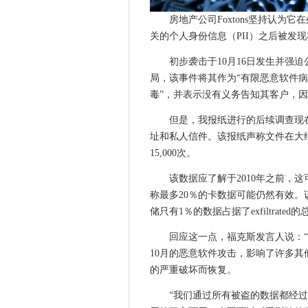
酿酒师摩尔森凉鞋瞄准网络攻
房地产公司Foxtons坚持认为
在2021年的第一个补丁中的关
关的个人身份信息（PII）之后被发
爱立信旨在乘坐5克波浪，因为
Met Office准备150万处理器，
初步袭击于10月16日发生并强
Malwarebytes也由Solarwi
局，该事件将其作为“有限恶意软件病
毒”，并表示没有义务告知其客户，
东盟企业面临数字转型的障碍
SEPA数据泄漏作为代理抵抗赎
但是，我报纸进行的后续调查现在
下一个网络推出驱动5G FWA宽
址和私人信件。该报纸声称文件在大
安全专业人士同意：我们需要
15,000次。
CMA临时清除处女和O2的合并
该数据应了解于2010年之前，
联盟在英国自动车辆研究方向
称最多20％的卡数据可能仍然有效
5G公司对Sonic Open Networ
储只有1％的数据占据了exfiltrated
隐私国际英国边境监测制度高
回应这一点，福克斯发言人说：“F
数据团队挣扎以最大限度地提
10月的恶意软件攻击，影响了许多其
奥卡多通过牛肉交易提出自主
的严重破坏而恢复。
Dearcry Ransomware Tar
“我们通过所有被盗的数据都经
三星和火花灯在新西兰5克网