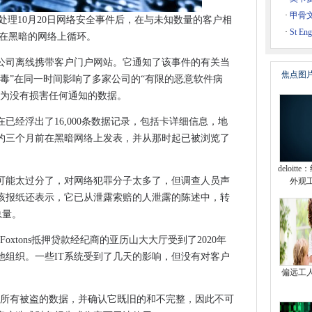
击
·
甲骨
它在处理10月20日网络安全事件后，在与未知数量的客户相
键零点特征
·
St En
现在黑暗的网络上循环。
它是O2斯洛伐克5G供应协议
60个Petaflop超级计算机
迫公司离线携带客户门户网站。它通知了该事件的有关当
焦点图
nds攻击者击中
毒”在同一时间影响了多家公司的“有限的恶意软件病
因为没有损害任何通知的数据。
金需求
已经浮出了16,000条数据记录，包括卡详细信息，地
带CPE市场
约三个月前在黑暗网络上发表，并从那时起已被浏览了
休息一下
deloit
这可能太过分了，对网络犯罪分子太多了，但调查人员声
外观
大转向
。该报纸还表示，它已从泄露索赔的人泄露的陈述中，转
king Scheme进行调整
的总量。
度私有化
oxtons抵押贷款经纪商的亚历山大大厅受到了2020年
高业务福利
他组织。一些IT系统受到了几天的影响，但没有对客户
车辆策略
偏远工
gets易受攻击的Exchange服务器
过所有被盗的数据，并确认它既旧的和不完整，因此不可