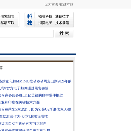
设为首页
收藏本站
研究报告
物联科技
通信技术
移动互联
消费电子
技术前沿
荐
络致密化和MMIMO推动移动网支出到2026年的
告诉沟官方电子邮件通过黑客害怕
S共享商务服务推出1亿英镑的数字硬件框架
利亚和印度在关键技术方面
信旨在乘坐5克波浪，因为它是O2斯洛伐克5G供
PA数据泄漏作为代理抵抗赎金需求
在英国自动车辆研究方向大转向
多通过牛肉交易提出自主车辆策略