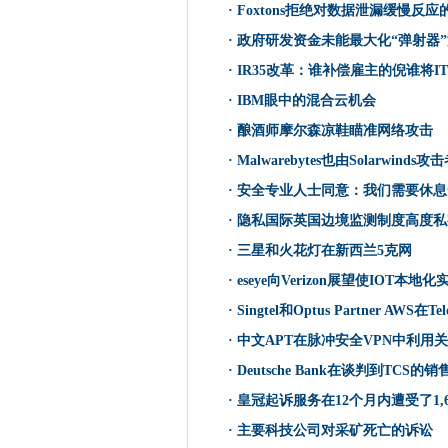
酿酒师摩尔森凉鞋瞄准网络攻
·
Foxtons拒绝对数据泄漏缓慢反应
在2021年的第一个补丁中的关
·
政府研发资金未能最大化“弹射器
爱立信旨在乘坐5克波浪，因为
·
IR35改革：谁补偿雇主的倪谁将
Met Office准备150万处理器，
·
IBM眼中的混合云机会
Malwarebytes也由Solarwi
·
酿酒师摩尔森凉鞋瞄准网络攻击
东盟企业面临数字转型的障碍
·
Malwarebytes也由Solarwinds
SEPA数据泄漏作为代理抵抗赎
·
安全专业人士同意：我们需要休息
下一个网络推出驱动5G FWA宽
·
隐私国际英国边境监测制度高度私
安全专业人士同意：我们需要
·
三星和火花灯在新西兰5克网
CMA临时清除处女和O2的合并
联盟在英国自动车辆研究方向
·
eseye向Verizon展望使IOT本地化
5G公司对Sonic Open Networ
·
Singtel和Optus Partner AWS在Te
隐私国际英国边境监测制度高
·
中文APT在脉冲安全VPN中利用关
数据团队挣扎以最大限度地提
·
Deutsche Bank在谈判到TCS的销
奥卡多通过牛肉交易提出自主
·
皇冠起诉服务在12个月内遭受了1,
Dearcry Ransomware Tar
·
主要科技公司对采矿死亡的诉讼
三星和火花灯在新西兰5克网