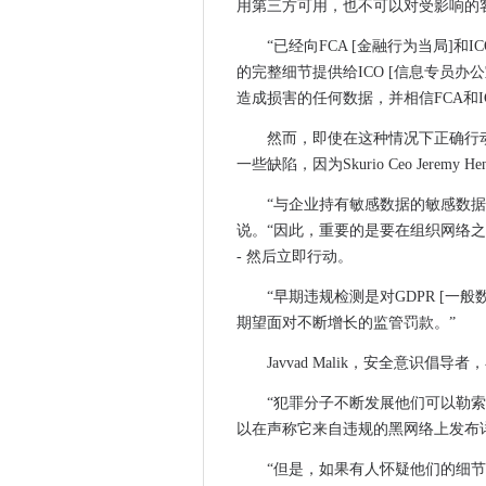
用第三方可用，也不可以对受影响的
沃达丰推出首先专用开放式RA
甲骨文索赔澳大利亚公共部门
“已经向FCA [金融行为当局]和
的完整细节提供给ICO [信息专员
谷歌将云销售增长，因为父母的
造成损害的任何数据，并相信FCA和I
eseye向Verizon展望使IOT
FelixStowe港为英国政府5G
然而，即使在这种情况下正确行动
St Engineering队伍与Google 
一些缺陷，因为Skurio Ceo Jeremy H
外交事务委员会向科技和英国
“与企业持有敏感数据的敏感数
Singtel和Optus Partner AWS
说。“因此，重要的是要在组织网络
加密：上诉法院在刑事审判中发
- 然后立即行动。
英国政府确认对共享农村网络
“早期违规检测是对GDPR [一
Altran，高通公司合作5G N
期望面对不断增长的监管罚款。”
中文APT在脉冲安全VPN中利用
Javvad Malik，安全意识
送达投资者和骑手的送达
Wi-Fi Alliance提高了实时W
“犯罪分子不断发展他们可以勒索
Teradata眼中APAC的云机会
以在声称它来自违规的黑网络上发布
Deutsche Bank在谈判到TC
“但是，如果有人怀疑他们的细
思科，Strathclyde大学和