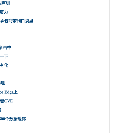
击
的声明
键零点特征
”潜力
它是O2斯洛伐克5G供应协议
IT承包商带到口袋里
60个Petaflop超级计算机
nds攻击者击中
攻击者击中
金需求
一下
带CPE市场
有化
休息一下
大转向
实现
king Scheme进行调整
lco Edge上
度私有化
键CVE
高业务福利
售
车辆策略
600个数据泄露
gets易受攻击的Exchange服务器