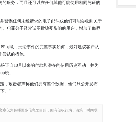
响的服务，而且还可以在任何其他可能使用相同凭证的
反应的声明
观工作做好准备
，并警惕任何未经请求的电子邮件或他们可能会收到关于
动网支出到2026年的1910亿美元
的。犯罪分子经常试图欺骗受影响的用户，增加了侮辱
承包商税收税务机构检测制度
器”潜力
TEPHEN KAPP同意，无论事件的完整事实如何，最好建议客户从
环境谈判
诈尝试的措施。
客害怕
计算设置
时间来验证自10月以来的付款和潜在的信用历史互动，并为
pp说。
将IT承包商带到口袋里
泄露，攻击者声称他们拥有整个数据，他们只公开发布
镑的数字硬件框架
下。”
ange修补程序上发出紧急警报
文章仅为传播更多信息之目的，如有侵权行为，请第一时间联
心
面
图表