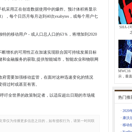
000英镑，以开发网络安全专家
能手机采用正在创造数据使用中的爆炸。预计体积将显示
获得医疗记录
R），每个日历月每月达到40次exabytes，或每个用户七
持蒸汽游戏增长
SHA-
特的移动用户 - 或人口总人口的63％，将增加到2020
将Azure成本降至17％。
认为现任者是主要竞争
和不断增长的可用性正在加速实现联合国可持续发展目标
放文件
健和金融服务的获取;提供智能城市，智能农业和物联网
手机数据
环境影响
MWC1
示，垂直
政府需要加强移动监管，在面对这种迅速变化的情况
响的违约通知说法
变得过时或甚至有害。
，它定价与挤职
在呼吁全世界的政策制定者，以适应超出日期的市场规
热门推
Azure用户通过服务中断击中
在合作伙伴关系中解决网络安全
·
202
·
康沃
文章仅为传播更多信息之目的，如有侵权行为，请第一时间联
·
移动
席科学家马克瓦格尔说