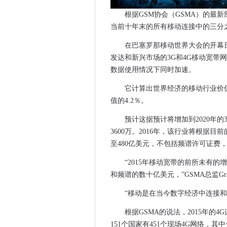
邮局面临集体诉讼，在地平线
根据GSM协会（GSMA）的最
伦敦市长推出了数字技能的技
当前十年末的所有移动连接中的三分
微软和Red Hat联手帮助轻松
在巴塞罗那移动世界大会的开幕
人力资源技术领导芬兰云
发达和新兴市场的3G和4G移动宽带
MWC16：欧洲委员会表示，
数据使用情况下同时加速。
政府推出GDS咨询委员会
Sophos提高了关于Snooper
它计算出世界经济的移动行业价值约
值的4.2％。
在BT的OpenReach缓刑之
基础设施作为由Gartner提出
预计这据预计将增加到2020年的
汇丰银行在线服务受到DDOS
3600万。2016年，该行业将根据
开销审查：奥斯本为技术提升提供
至480亿美元，不包括频谱许可证费
诺基亚和阿尔卡特朗讯庆祝蜜
“2015年移动宽带的前所未有
PC销售下降，但欧洲从Window
和频谱的数十亿美元，”GSMA总监Gra
Ofcom暂时暂停Mod Spectru
“移动是在当今数字经济中连接
网络轨道CIO表示，IT行业需
移动漫游收入在欧洲下降
根据GSMA的说法，2015年
监督法庭将儿童隐私声称信息
151个国家有451个现场4G网络，