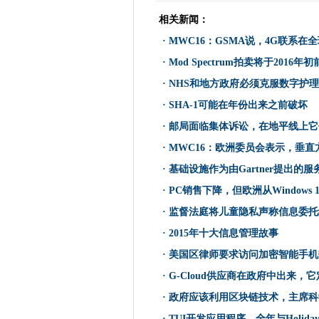
学习表演，网络罪犯不责怪所有
相关新闻：
MWC16：GSMA说，4G联系
·
MWC16：GSMA说，4G联系在
英国政府和GSMA团队与移动
2020年，进入宽带作为水电和
·
Mod Spectrum拍卖将于2016年
Gartner说，消费者设备繁荣
·
NHS和地方政府必须克服数字护
Mod Spectrum拍卖将于201
·
SHA-1可能在年份出来之前破坏
HYDRO66将世界上第一个1
·
邮局面临集体诉讼，在地平线上它
康沃尔NHS集成了存档和备份
·
MWC16：欧洲委员会表示，垂直
Defra部长Rory Stewart在
·
基础设施作为由Gartner提出的服
NHS和地方政府必须克服数字
·
PC销售下降，但欧洲从Windows
遇见警察取消指挥和控制系统
·
监督法庭将儿童隐私声称信息委托
移动创新转向智能手机服务
·
2015年十大信息管理故事
没有挑选茎的学生是“切割自己”
SHA-1可能在年份出来之前破
·
美国区律师要求访问加密智能手机
MPS呼吁保证今年没有农村支付IT
·
G-Cloud供应商在政府中出来，
Netflix现在100％全遍在AWS
·
政府应该利用区块链技术，主席科
加密的交通安全分析是2016
·
TUI开发应用程序，全年与Holida