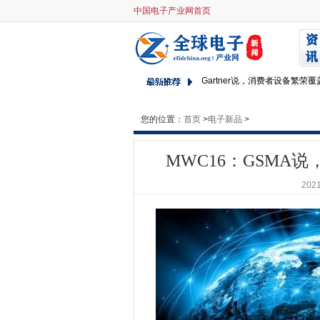
中国电子产业网首页
MWC16：GSMA说，4G联系
英国政府和GSMA团队与移动
2020年，进入宽带作为水电和
Gartner说，消费者设备繁荣
Mod Spectrum拍卖将于201
HYDRO66将世界上第一个1
您的位置：
首页
>
电子新品
>
康沃尔NHS集成了存档和备份
Defra部长Rory Stewart在
MWC16：GSMA
NHS和地方政府必须克服数字
2021
遇见警察取消指挥和控制系统
移动创新转向智能手机服务
没有挑选茎的学生是“切割自己”
SHA-1可能在年份出来之前破
MPS呼吁保证今年没有农村支付IT
Netflix现在100％全遍在AWS
加密的交通安全分析是2016