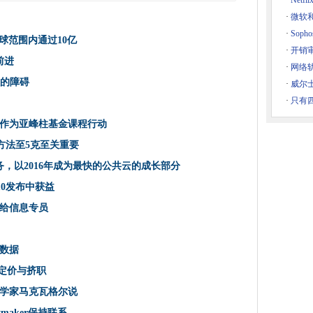
·
Net
DDOS攻击
·
微软和
在全球范围内通过10亿
·
Sop
全球范围内通过10亿
技术争夺贫困
·
开销
电力
初前进
·
网络
覆盖者的用户界面创新
理的障碍
·
威尔士
6年初前进
·
只有
00％的水电数据在瑞典举行
作为亚峰柱基金课程行动
过程
方法至5克至关重要
IEA发布时插入数据分析
务，以2016年成为最快的公共​​云的成长部分
护理的障碍
 10发布中获益
合同与北罗姆曼
给信息专员
坏
数据
 FASCO
它定价与挤职
云上
学家马克瓦格尔说
年的首要任务，戴尔安全说
ymaker保持联系