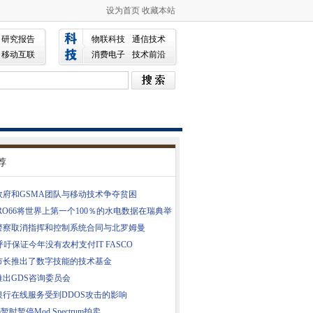
设为首页
收藏本站
研究报告
物联科技
通信技术
移动互联
消费电子
技术前沿
荐
政府和GSMA团队与移动技术争夺贫困
RO66将世界上第一个100％的水电数据在瑞典举
警察取消指挥和控制系统合同与北罗姆曼
呼吁保证今年没有农村支付IT FASCO
市长推出了数字技能的技术基金
推出GDS咨询委员会
银行在线服务受到DDOS攻击的影响
m暂时暂停Mod Spectrum拍卖