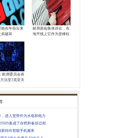
1可能在年份出来
邮局面临集体诉讼，在
之前破坏
地平线上它作为亚峰柱
6：欧洲委员会表
方法至5克至关
荐
0年，进入宽带作为水电和电力
尔NHS集成了存档和备份过程
创新转向智能手机服务