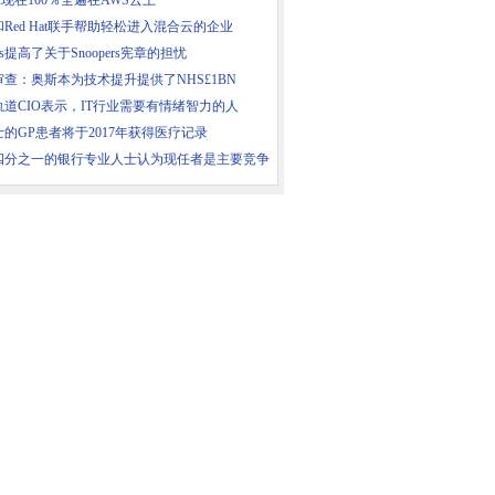
flix现在100％全遍在AWS云上
Red Hat联手帮助轻松进入混合云的企业
hos提高了关于Snoopers宪章的担忧
审查：奥斯本为技术提升提供了NHS£1BN
轨道CIO表示，IT行业需要有情绪智力的人
的GP患者将于2017年获得医疗记录
四分之一的银行专业人士认为现任者是主要竞争