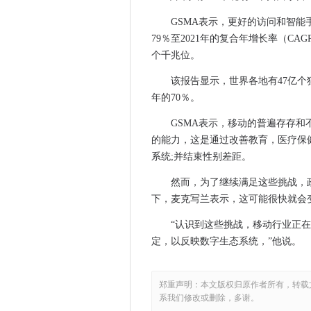
高等教育学院为大学提供500,
GSMA表示，更好的访问和智
威尔士的GP患者将于2017年
79％至2021年的复合年增长率（CAG
阀门部署100Gbps端口以支
个千兆位。
2015年十大信息管理故事
该报告显示，世界各地有47亿个独
在新的AWS价格削减之后，微软
年的70％。
只有四分之一的银行专业人士
GSMA表示，移动的普遍存存
拒绝云的广告代理可以增强缩
的能力，这是通过改善教育，医疗保
美国区律师要求访问加密智能
系统;并结束性别差距。
IT决策者承认无知对数据中心
然而，为了继续满足这些挑战，
违反欧盟数据法大修的最大影
下，麦克写兰表示，这可能很快就会
CIO采访：金林格伦，Tieto
G-Cloud供应商在政府中出来
“认识到这些挑战，移动行业正
欧洲办公室365和Microsoft 
定，以反映数字生态系统，”他说。
Vaizey说，政府和行业必须
Wipro购买德国IT公司筹码
郑重声明：本文版权归原作者所有，转载
政府应该利用区块链技术，主
系我们修改或删除，多谢。