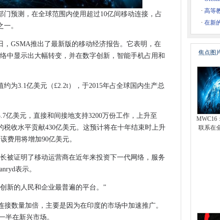
上它作为亚峰柱基金课程行动
·
高等教
新部门预测，在全球范围内使用超过10亿间移动连接，占
术基金
·
在新的
之一。
进入混合云的企业
17％。
日，GSMA推出了最新版的移动经济报告。它表明，在
焦点图
网络中显示出大幅转变，并在数字创新，智能手机占用和
垂直方法至5克至关重要
s宪章的担忧
为3.1亿美元（£2.2t），于2015年占全球国内生产总
后，英国宽带推出的是什么？
的服务，以2016年成为最快的公共​​云的成长部分
3.7亿美元，直接和间接地支持3200万份工作，上升至
MWC16
攻击的影响
目前的税收水平贡献430亿美元。这预计将在十年结束时上升
联系在
了NHS£1BN
，该费用将增加90亿美元。
月
的增长被证明了移动运营商在近年来投资下一代网络，服务
s 10发布中获益
nryd表示。
m拍卖
和创新的人民和企业最普遍的平台。”
要有情绪智力的人
的4G连接数量加倍，主要是因为在印度的市场中加速推广。
委托给信息专员
其中一半在新兴市场。