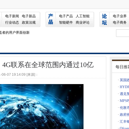
在全球范围内通过10亿
技术争夺贫困
电子新闻
电子新品
电子产品
人工智能
电子业界
行业动态
政策法规
智能硬件
商业评论
电子商务
电力
覆盖者的用户界面创新
6年初前进
00％的水电数据在瑞典举行
过程
IEA发布时插入数据分析
说，4G联系在全球范围内通过10亿
每日推
护理的障碍
-06-07 19:14:09 [来源]：
合同与北罗姆曼
·
英国
·
HYD
行
·
遇见
坏
·
MPS
·
伦敦
 FASCO
·
政府
云上
·
汇丰
年的首要任务，戴尔安全说
·
Ofco