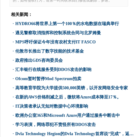
的，如有侵权行为，请第一时间联系我们修改或删除，多谢。
相关新闻：
·
HYDRO66将世界上第一个100％的水电数据在瑞典举行
·
遇见警察取消指挥和控制系统合同与北罗姆曼
·
MPS呼吁保证今年没有农村支付IT FASCO
·
伦敦市长推出了数字技能的技术基金
·
政府推出GDS咨询委员会
·
汇丰银行在线服务受到DDOS攻击的影响
·
Ofcom暂时暂停Mod Spectrum拍卖
·
高等教育学院为大学提供500,000英镑，以开发网络安全专家
·
在新的AWS价格削减之后，微软将Azure成本降至17％。
·
IT决策者承认无知对数据中心环境影响
·
欧洲办公室365和Microsoft Azure用户通过服务中断击中
·
学习表演，网络罪犯不责怪所有DDOS攻击
·
Dvla Technology Hegion的Dvla Technology首席说“完成”，返回中心