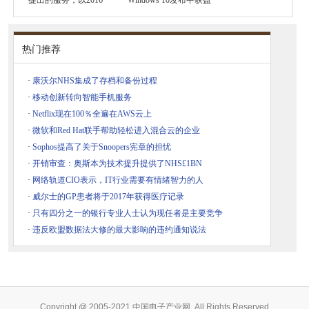
提出的服务，以2016
Windows 10发布中获益
热门推荐
·
康沃尔NHS集成了存档和备份过程
·
移动创新转向智能手机服务
·
Netflix现在100％全遍在AWS云上
·
微软和Red Hat联手帮助轻松进入混合云的企业
·
Sophos提高了关于Snoopers宪章的担忧
·
开销审查：奥斯本为技术提升提供了NHS£1BN
·
网络轨道CIO表示，IT行业需要有情绪智力的人
·
威尔士的GP患者将于2017年获得医疗记录
·
只有四分之一的银行专业人士认为现任者是主要竞争
·
违反欧盟数据法大修的最大影响的违约通知说法
Copyright @ 2005-2021 中国电子产业网, All Rights Reserved