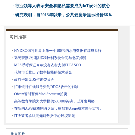
·
行业领导人表示安全和隐私需要成为IoT设计的核心
·
研究表明，自2013年以来，公共云竞争提示出价66％
每日推荐
·
HYDRO66将世界上第一个100％的水电数据在瑞典举行
·
遇见警察取消指挥和控制系统合同与北罗姆曼
·
MPS呼吁保证今年没有农村支付IT FASCO
·
伦敦市长推出了数字技能的技术基金
·
政府推出GDS咨询委员会
·
汇丰银行在线服务受到DDOS攻击的影响
·
Ofcom暂时暂停Mod Spectrum拍卖
·
高等教育学院为大学提供500,000英镑，以开发网络
·
在新的AWS价格削减之后，微软将Azure成本降至17％。
·
IT决策者承认无知对数据中心环境影响
焦点图片