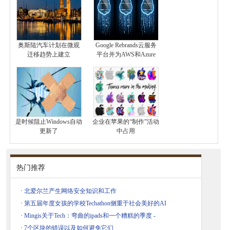
奥斯陆汽车计划在微观
Google Rebrands云服务
迁移趋势上建立
平台并为AWS和Azure
是时候阻止Windows自动
企业在苹果的“制作”活动
更新了
中占用
热门推荐
·
北爱尔兰产生网络安全知识和工作
·
第五届年度女孩的学校Techathon侧重于社会美好的AI
·
Mingis关于Tech：弯曲的ipads和一个糟糕的季度 -
·
7个区块的错误以及如何避免它们