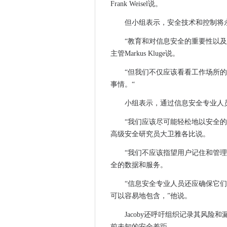
Frank Weisel说。
开销审查：奥斯本为技术提升提供
诺基亚和阿尔卡特朗讯庆祝蜜
但小组表示，安全技术和控制将
PC销售下降，但欧洲从Window
“教育和对信息安全的重要性以
Ofcom暂时暂停Mod Spectru
主管Markus Kluge说。
网络轨道CIO表示，IT行业需
“但我们不仅应该看看工作场所
移动漫游收入在欧洲下降
事情。“
监督法庭将儿童隐私声称信息
高等教育学院为大学提供500,
小组表示，通过信息安全专业人
威尔士的GP患者将于2017年
“我们应该尽可能轻松地以安全
阀门部署100Gbps端口以支
高级安全研究员大卫雅各比说。
2015年十大信息管理故事
“我们不应该指望用户记住和管
在新的AWS价格削减之后，微软
全的数据和服务。
只有四分之一的银行专业人士
“信息安全专业人员还应确保它
拒绝云的广告代理可以增强缩
可以容易地包含，”他说。
美国区律师要求访问加密智能
IT决策者承认无知对数据中心
Jacoby还呼吁组织记录其风
违反欧盟数据法大修的最大影
前未知的安全差距。