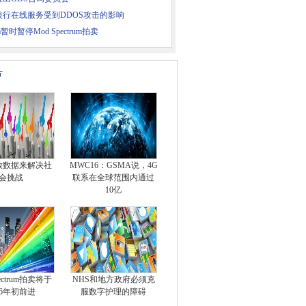
银行在线服务受到DDOS攻击的影响
m暂时暂停Mod Spectrum拍卖
片
放数据来解决社
MWC16：GSMA说，4G
会挑战
联系在全球范围内通过
10亿
pectrum拍卖将于
NHS和地方政府必须克
16年初前进
服数字护理的障碍