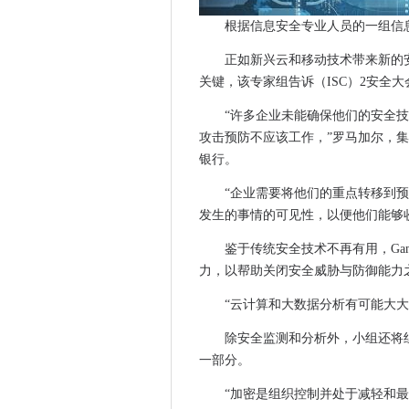
遇见警察取消指挥和控制系统
根据信息安全专业人员的一组信
移动创新转向智能手机服务
没有挑选茎的学生是“切割自己”
正如新兴云和移动技术带来新的
SHA-1可能在年份出来之前破
关键，该专家组告诉（ISC）2安全大
MPS呼吁保证今年没有农村支付IT
“许多企业未能确保他们的安全
Netflix现在100％全遍在AWS
攻击预防不应该工作，”罗马加尔，
加密的交通安全分析是2016
银行。
邮局面临集体诉讼，在地平线
“企业需要将他们的重点转移到预
伦敦市长推出了数字技能的技
发生的事情的可见性，以便他们能够
微软和Red Hat联手帮助轻松
鉴于传统安全技术不再有用，Ga
人力资源技术领导芬兰云
力，以帮助关闭安全威胁与防御能力
MWC16：欧洲委员会表示，
政府推出GDS咨询委员会
“云计算和大数据分析有可能大
Sophos提高了关于Snooper
除安全监测和分析外，小组还将
在BT的OpenReach缓刑之
一部分。
基础设施作为由Gartner提出
“加密是组织控制并处于减轻和
汇丰银行在线服务受到DDOS