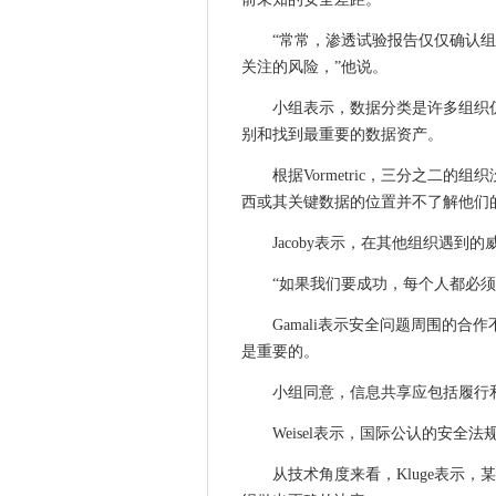
专家组说，新技术与未来安全
“常常，渗透试验报告仅仅确认
案例分析：使用适应私有云保
关注的风险，”他说。
调查发现，NHS IT经理认为安
小组表示，数据分类是许多组织
使用开放数据来解决社会挑战
别和找到最重要的数据资产。
Theresa可以提出调查权力
根据Vormetric，三分之二
随着竞争的收紧，软件开发人
西或其关键数据的位置并不了解他们
HP Inc销售率直升机12％，
MWC16：GSMA说，4G联系
Jacoby表示，在其他组织遇
英国政府和GSMA团队与移动
“如果我们要成功，每个人都必
2020年，进入宽带作为水电和
Gamali表示安全问题周围的
Gartner说，消费者设备繁荣
是重要的。
Mod Spectrum拍卖将于201
HYDRO66将世界上第一个1
小组同意，信息共享应包括履行
康沃尔NHS集成了存档和备份
Weisel表示，国际公认的安
Defra部长Rory Stewart在
从技术角度来看，Kluge表示
NHS和地方政府必须克服数字