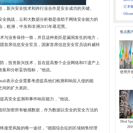
合同与北罗姆曼
·
汇丰
息，新兴安全技术和跨行业合作是安全成功的关键。
·
Ofco
安全挑战，云和大数据分析都是借助于网络安全能力的
坏
会，欧洲，中东和非洲2015年慕尼黑。
焦点图
 FASCO
技术与业务保持一致，并且这种差距是漏洞发生的地方，
云上
集团首席信息安全官员，国家首席信息安全官员说科威特
年的首要任务，戴尔安全说
上它作为亚峰柱基金课程行动
防，投资新兴技术，旨在提高整个企业网络和IT遗产上
术基金
收集和分析妥协指标，”他说。
使用开
进入混合云的企业
mali表示企业需要考虑提高他们检测和响应入侵的能
之间的扩大差距。
垂直方法至5克至关重要
大提高安全监测和事件响应能力，”他说。
s宪章的担忧
组织加密所有敏感数据，作为数据以安全的安全方法的
后，英国宽带推出的是什么？
的服务，以2016年成为最快的公共​​云的成长部分
Mod S
20
最终接受风险的唯一途径，”德国综合征的区域销售经理
攻击的影响