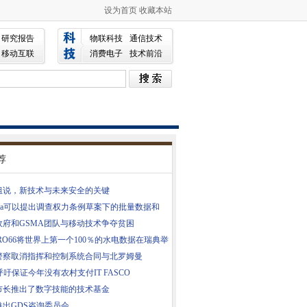
设为首页
收藏本站
研究报告
物联科技
通信技术
移动互联
消费电子
技术前沿
荐
组说，新技术与未来安全的关键
resa可以提出调查权力条例草案下的批量数据和
政府和GSMA团队与移动技术争夺贫困
RO66将世界上第一个100％的水电数据在瑞典举
警察取消指挥和控制系统合同与北罗姆曼
呼吁保证今年没有农村支付IT FASCO
市长推出了数字技能的技术基金
推出GDS咨询委员会