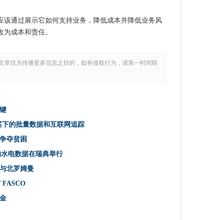
合同与北罗姆曼
应该通过展示它如何支持业务，降低成本并降低业务风
改为成本和责任。
坏
 FASCO
文章仅为传播更多信息之目的，如有侵权行为，请第一时间联
云上
年的首要任务，戴尔安全说
上它作为亚峰柱基金课程行动
键
术基金
进入混合云的企业
草案下的批量数据和互联网追踪
术争夺贫困
垂直方法至5克至关重要
％的水电数据在瑞典举行
与北罗姆曼
s宪章的担忧
FASCO
后，英国宽带推出的是什么？
金
的服务，以2016年成为最快的公共​​云的成长部分
攻击的影响