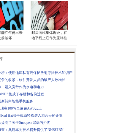
1可能在年份出来
邮局面临集体诉讼，在
之前破坏
地平线上它作为亚峰柱
荐
分析：使用适应私有云保护放射疗法技术知识产
竞争的收紧，软件开发人员的破产人数增长
0年，进入宽带作为水电和电力
尔NHS集成了存档和备份过程
创新转向智能手机服务
flix现在100％全遍在AWS云上
Red Hat联手帮助轻松进入混合云的企业
hos提高了关于Snoopers宪章的担忧
审查：奥斯本为技术提升提供了NHS£1BN