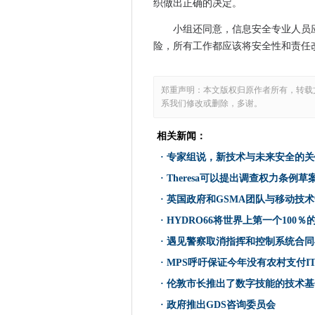
织做出正确的决定。
遇见警察取消指挥和控制系统
移动创新转向智能手机服务
小组还同意，信息安全专业人员
没有挑选茎的学生是“切割自己”
险，所有工作都应该将安全性和责任
SHA-1可能在年份出来之前破
MPS呼吁保证今年没有农村支付IT
郑重声明：本文版权归原作者所有，转载
Netflix现在100％全遍在AWS
系我们修改或删除，多谢。
加密的交通安全分析是2016
相关新闻：
邮局面临集体诉讼，在地平线
·
专家组说，新技术与未来安全的关
伦敦市长推出了数字技能的技
微软和Red Hat联手帮助轻松
·
Theresa可以提出调查权力条例
人力资源技术领导芬兰云
·
英国政府和GSMA团队与移动技
MWC16：欧洲委员会表示，
·
HYDRO66将世界上第一个100
政府推出GDS咨询委员会
·
遇见警察取消指挥和控制系统合同
Sophos提高了关于Snooper
·
MPS呼吁保证今年没有农村支付IT 
在BT的OpenReach缓刑之
·
伦敦市长推出了数字技能的技术基
基础设施作为由Gartner提出
·
政府推出GDS咨询委员会
汇丰银行在线服务受到DDOS