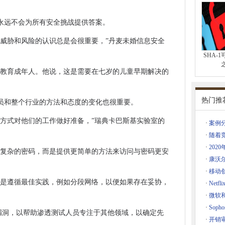
了NHS£1BN
月
永远不会为所有安全挑战提供答案。
s 10发布中获益
及威胁和风险的认识总是会很重要，”丹麦未婚信息安全
m拍卖
SHA-
要有情绪智力的人
的教育成年人。他说，这是需要在七岁的儿童早期解决的
委托给信息专员
热门推
000英镑，以开发网络安全专家
员和整个行业的方法和态度的变化也很重要。
获得医疗记录
的方式对他们的工作做好准备，”瑞典卡巴斯基实验室的
·
案例
持蒸汽游戏增长
·
随着
·
202
理复杂的密码，而是提供更简单的方法来访问与密码更安
将Azure成本降至17％。
·
康沃
认为现任者是主要竞争
·
移动
们是遵循最佳实践，例如分段网络，以便如果存在妥协，
放文件
·
Net
·
微软和
手机数据
·
Sop
环境影响
险和漏洞，以帮助渗透测试人员专注于其他领域，以确定先
·
开销
响的违约通知说法