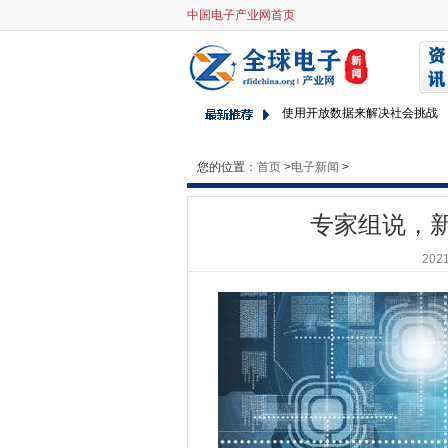
中国电子产业网首页
专家组说，新技术与未来安全
案例分析：使用适应私有云保
调查发现，NHS IT经理认为安
使用开放数据来解决社会挑战
Theresa可以提出调查权力
随着竞争的收紧，软件开发人
您的位置：
首页
>
电子新闻
>
HP Inc销售率直升机12％，
MWC16：GSMA说，4G联系
专家组说，
英国政府和GSMA团队与移动
2021
2020年，进入宽带作为水电和
Gartner说，消费者设备繁荣
Mod Spectrum拍卖将于201
HYDRO66将世界上第一个1
康沃尔NHS集成了存档和备份
Defra部长Rory Stewart在
NHS和地方政府必须克服数字