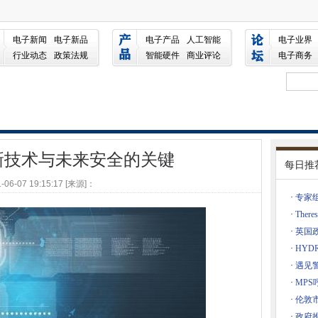
的关键
护放射疗法技术知识产权
电子新闻
电子新品
电子产品
人工智能
电子业界
全性更好
行业动态
政策法规
智能硬件
商业评论
电子商务
条例草案下的批量数据和互联网追踪
员的破产人数增长
前方艰难时期
在全球范围内通过10亿
新技术与未来安全的关键
每日推
技术争夺贫困
-06-07 19:15:17 [来源]：
电力
·
专家
覆盖者的用户界面创新
·
The
6年初前进
·
英国
00％的水电数据在瑞典举行
·
HYD
过程
行
·
遇见
IEA发布时插入数据分析
·
MPS
·
伦敦
护理的障碍
·
政府