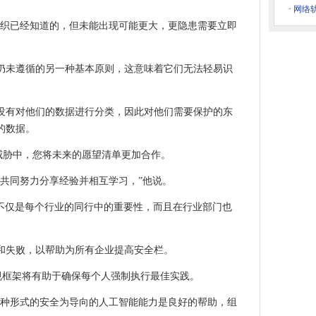
·
网络
的关键
组织已经知道的，但未能出现可能更大，更隐患需要立即
护放射疗法技术知识产权
全性更好
仍未遵循的另一种基本原则，这意味着它们无法轻易识
条例草案下的批量数据和互联网追踪
的组织没有对他们的数据进行分类，因此对他们需要保护的东
员的破产人数增长
的数据。
前方艰难时期
在全球范围内通过10亿
到的威胁中，您将未来的愿望清单更加合作。
技术争夺贫困
须共同努力分享经验并相互学习，”他说。
电力
合作不仅是每个行业的同行中的重要性，而且在行业部门也
覆盖者的用户界面创新
6年初前进
00％的水电数据在瑞典举行
和失败，以帮助为所有企业提高安全栏。
过程
全法规框架将有助于确保每个人强制执行最佳实践。
IEA发布时插入数据分析
，某种形式的安全为导向的人工智能能力是良好的帮助，组
护理的障碍