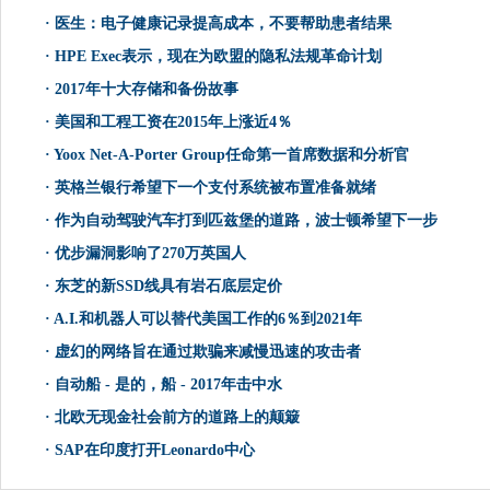
·
医生：电子健康记录提高成本，不要帮助患者结果
·
HPE Exec表示，现在为欧盟的隐私法规革命计划
·
2017年十大存储和备份故事
·
美国和工程工资在2015年上涨近4％
·
Yoox Net-A-Porter Group任命第一首席数据和分析官
·
英格兰银行希望下一个支付系统被布置准备就绪
·
作为自动驾驶汽车打到匹兹堡的道路，波士顿希望下一步
·
优步漏洞影响了270万英国人
·
东芝的新SSD线具有岩石底层定价
·
A.I.和机器人可以替代美国工作的6％到2021年
·
虚幻的网络旨在通过欺骗来减慢迅速的攻击者
·
自动船 - 是的，船 - 2017年击中水
·
北欧无现金社会前方的道路上的颠簸
·
SAP在印度打开Leonardo中心