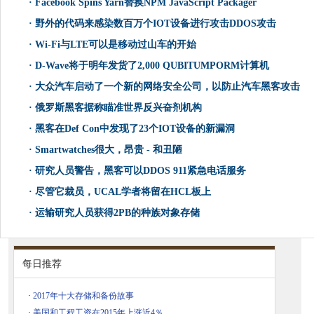
·
Facebook Spins Yarn替换NPM JavaScript Packager
·
野外的代码来感染数百万个IOT设备进行攻击DDOS攻击
·
Wi-Fi与LTE可以是移动过山车的开始
·
D-Wave将于明年发货了2,000 QUBITUMPORM计算机
·
大众汽车启动了一个新的网络安全公司，以防止汽车黑客攻击
·
俄罗斯黑客据称瞄准世界反兴奋剂机构
·
黑客在Def Con中发现了23个IOT设备的新漏洞
·
Smartwatches很大，昂贵 - 和丑陋
·
研究人员警告，黑客可以DDOS 911紧急电话服务
·
尽管它裁员，UCAL学者将留在HCL板上
·
运输研究人员获得2PB的种族对象存储
每日推荐
·
2017年十大存储和备份故事
·
美国和工程工资在2015年上涨近4％