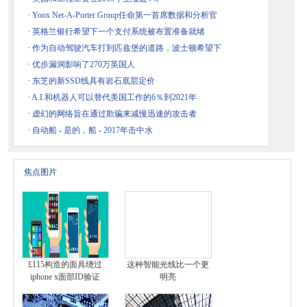
·
Yoox Net-A-Porter Group任命第一首席数据和分析官
·
英格兰银行希望下一个支付系统被布置准备就绪
·
作为自动驾驶汽车打到匹兹堡的道路，波士顿希望下
·
优步漏洞影响了270万英国人
·
东芝的新SSD线具有岩石底层定价
·
A.I.和机器人可以替代美国工作的6％到2021年
·
虚幻的网络旨在通过欺骗来减慢迅速的攻击者
·
自动船 - 是的，船 - 2017年击中水
焦点图片
£115构造的面具绕过
这种智能光线比一个更
iphone x面部ID验证
明亮