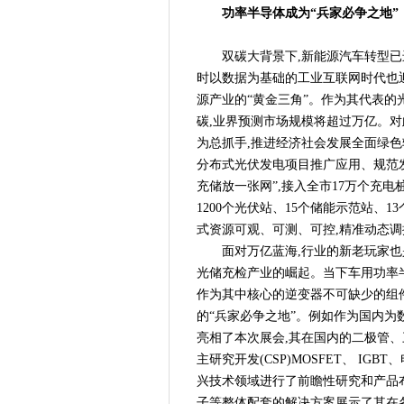
冠军品质 科技创新
功率半导体成为“兵家必争之地”
政产学研用多方联动，“电动自
智“造”延庆，“飞”越首都--
双碳大背景下,新能源汽车转型已
挪亚检测认证集团产业化基地
时以数据为基础的工业互联网时代也
第十七届中国科学家（国际）论
源产业的“黄金三角”。作为其代表
碳,业界预测市场规模将超过万亿。对
单和评选标准的公告
为总抓手,推进经济社会发展全面绿色
京东物流与Darwynn Ltd签署
分布式光伏发电项目推广应用、规范发
“激光+智造”实力出圈！海目
充储放一张网”,接入全市17万个充电桩
ROHM开发出EcoGaN Power St
1200个光伏站、15个储能示范站、1
来2023慕尼黑上海电子展，
式资源可观、可测、可控,精准动态调控..
汹涌人潮寻求产业破局口，汽
面对万亿蓝海,行业的新老玩家也
匠心独运，不落窠臼，2023
光储充检产业的崛起。当下车用功率半
2023中关村论坛中关村国际
作为其中核心的逆变器不可缺少的组件
的“兵家必争之地”。例如作为国内为
2023中关村论坛中关村国际
亮相了本次展会,其在国内的二极管、
聚力创新， 发展“材”“能” -
主研究开发(CSP)MOSFET、 IG
2023中关村论坛中关村国际
兴技术领域进行了前瞻性研究和产品
2023中关村论坛中关村国际
子等整体配套的解决方案展示了其在