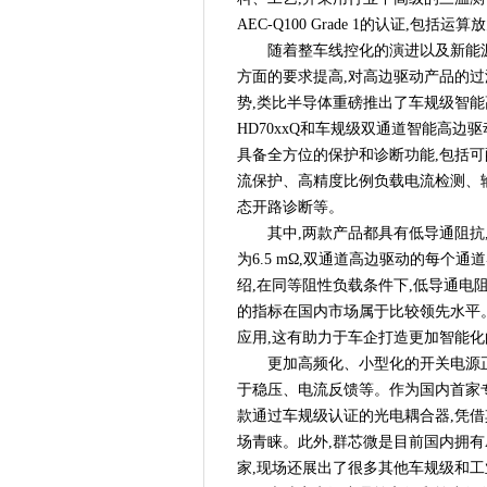
2023中关村论坛中关村国际
AEC-Q100 Grade 1的认证
自主创“芯”，为5G铸“魂” -
随着整车线控化的演进以及新能
方面的要求提高,对高边驱动产品的
势,类比半导体重磅推出了车规级智能高
HD70xxQ和车规级双通道智能高边驱
具备全方位的保护和诊断功能,包括
流保护、高精度比例负载电流检测、输
态开路诊断等。
其中,两款产品都具有低导通阻抗,
为6.5 mΩ,双通道高边驱动的每个通道
绍,在同等阻性负载条件下,低导通电阻意
的指标在国内市场属于比较领先水平
应用,这有助力于车企打造更加智能化
更加高频化、小型化的开关电源
于稳压、电流反馈等。作为国内首家
款通过车规级认证的光电耦合器,凭借
场青睐。此外,群芯微是目前国内拥有A
家,现场还展出了很多其他车规级和