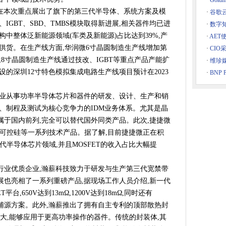
·
Gol
-2023中关村论坛中关村国际技术交易大会 新技术新产品首发推介系列
子在本次重点展出了旗下的第三代半导体、系统方案及模
·
谷歌
黑华南电子展盛大开幕！
、IGBT、SBD、TMBS模块取得新进展,相关器件均已进
·
数字
地共推节能新技术
中整体泛新能源领域(车类及新能源)占比达到39%,产
·
AET
，10余项工业互联网新方案集中对接
供货。在生产线方面,华润微6寸晶圆制造生产线增加第
·
CIO
;8寸晶圆制造生产线通过技改、IGBT等重点产品产能扩
耳高速高精度激光切割关键技术“跃迁”
·
维珍
设的深圳12寸特色模拟集成电路生产线项目预计在2023
·
BNP P
体验：无吸力，依然带来持久高效清洁体验
这些汽车域控解决方案提供标准范式
专业从事功率半导体芯片和器件的研发、设计、生产和销
r HUSH-X 无头电吉他引爆2023上海国际乐器展首日
、制程及测试为核心竞争力的IDM业务体系。尤其是晶
什么体验
于国内前列,完全可以替代国外同类产品。此次,捷捷微
提供超过3,500种LTspice®模型
件、可控硅等一系列技术产品。据了解,目前捷捷微正在积
、铍铜、铜镍锡助力5.5G新时代
三代半导体芯片领域,并且MOSFET的收入占比大幅提
业创新？这场活动开放交流
行业优质企业,瀚薪科技致力于研发与生产第三代宽禁带
也亮相了一系列重磅产品,据现场工作人员介绍,新一代
北京IC WORLD大会，超纯工艺获嘉宾点赞
T平台,650V达到13mΩ,1200V达到18mΩ,同时还有
发展，高频科技超纯工艺为行业注入活力
光储充辅源方案。此外,瀚薪推出了拥有自主专利的顶部散热封
顺利出货！
尺寸加大,能够应用于更高功率操作的器件。传统的封装体,其
智能家居低渗透率的破局点在哪里？