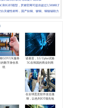
iC和IGBT模型，罗姆官网可提供超过3,500种LT
空白关键性材料，国产钛铜、铍铜、铜镍锡助力
片
有GOV.UK服务
诺基亚，LG Uplus试验
新的数字身份系
5G在韩国的商业到商
统
在全球恶意软件攻击激
增，以色列IOT领先地