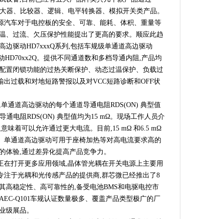
技术交易大会 新技术新产品首发推介系列活动 人工智能专场成功举办
,包括运算放大器、比较器、逻辑、电平转换器、模拟开关类产品。
-2023中关村论坛中关村国际技术交易大会 新技术新产品首发推介系列
源汽车对于电控板的安全、可靠、能耗、体积、重量等
过温、过流、欠压保护性能提出了更高的要求。顺应此趋
边驱动HD7xxxQ系列,包括车规级单通道高边驱动
动HD70xx2Q。提供不同通道数和多档导通内阻,产品均
可配置闭锁功能的过热关断保护、动态过温保护、负载过
出过载和对地短路警报以及对VCC短路诊断和OFF状
单通道高边驱动的每个通道导通电阻RDS(ON) 典型值
导通电阻RDS(ON) 典型值均为15 mΩ。现场工作人员介
味着可以允许通过更大电流。目前,15 mΩ 和6.5 mΩ
。单通道高边驱动可用于座椅加热等对高电流要求高的
的体验,通过差异化提高产品竞争力。
正在打开更多应用领域,晶体管光耦在开关电源上主要用
专注于光耦和光传感产品的提供商,群芯微已经推出了8
其高稳定性、高可靠性的,备受电池BMS和电驱电控市
EC-Q101车规认证数量极多、覆盖产品类型极广的厂
工业级展品。