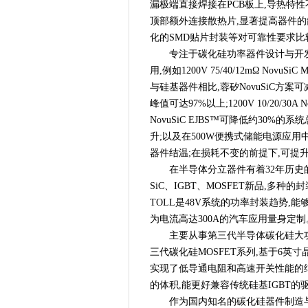
漏极端直接焊接在PCB板上,导热特
锚定精准护肤 AMIRO觅光以
顶部额外连接散热片,显著提高器件的
海目星LAS激光辅助快速烧结技
化的SMD贴片封装等对可靠性要求比
先进超纯水工艺助力芯片良率
专注于碳化硅功率器件设计与开
用,例如1200V 75/40/12mΩ No
富捷电子国产化贴片电阻品质
与硅基器件相比,蓉矽NovuSiC方案可
一图看懂海目星2023年半年度
峰值可达97%以上;1200V 10/20/30A
引领行业新发展！海目星成功
NovuSiC EJBS™可降低约30%的
开放合作 共向未来 2023石
升;以及在500W便携式储能电源应用中,
降本增效成半导体穿越周期重
器件结温;在损耗不变的前提下,可提升
库卡与忠实客户六协携手走过2
在半导体分立器件有着32年历史
8-9月展会预告 | 汇聚前沿，
SiC、IGBT、MOSFET新品,多
喜讯 | 海目星顺利通过ISO4
TOLL是48V系统的功率封装趋势,
为电流高达300A的汽车应用量身定制
行业周期始末，2023年慕尼黑
主要从事第三代半导体碳化硅大
投资马来西亚篇：主要税种及税
三代碳化硅MOSFET系列,基于6英寸
“机器人+”驭领未来 — 新松
实现了低导通电阻和高速开关性能的
威图手机售后维修服务-VERT
的体积,能更好兼容传统硅基IGBT的
太平洋电信：首家全网Segment
作为国内知名的碳化硅器件制造