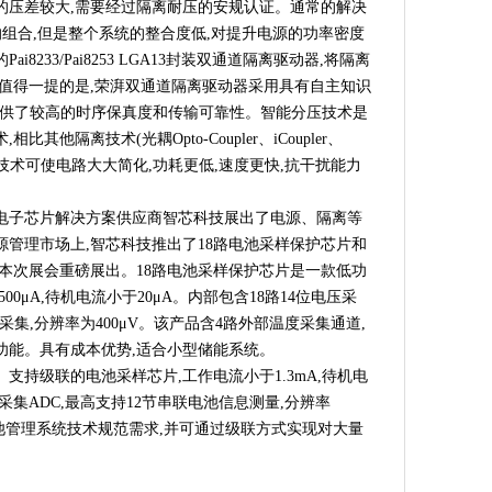
的压差较大,需要经过隔离耐压的安规认证。通常的解决
组合,但是整个系统的整合度低,对提升电源的功率密度
8233/Pai8253 LGA13封装双通道隔离驱动器,将隔离
值得一提的是,荣湃双通道隔离驱动器采用具有自主知识
术),提供了较高的时序保真度和传输可靠性。智能分压技术是
他隔离技术(光耦Opto-Coupler、iCoupler、
该技术可使电路大大简化,功耗更低,速度更快,抗干扰能力
电子芯片解决方案供应商智芯科技展出了电源、隔离等
管理市场上,智芯科技推出了18路电池采样保护芯片和
在本次展会重磅展出。18路电池采样保护芯片是一款低功
0μA,待机电流小于20μA。内部包含18路14位电压采
息采集,分辨率为400μV。该产品含4路外部温度采集通道,
功能。具有成本优势,适合小型储能系统。
支持级联的电池采样芯片,工作电流小于1.3mA,待机电
压采集ADC,最高支持12节串联电池信息测量,分辨率
电池管理系统技术规范需求,并可通过级联方式实现对大量