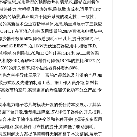
性不够理想,采用新型的顶部散热封装形式,能够在封装体
创新驱动推出系列新品
散热能力,大幅提升散热效率,降低散热成本,适用于自动
术，再次助力TOPCon电池效率提升！
较高的场景,真正助力于提升系统的稳定性、一致性。
和生产效率提升，高频科技赋能半导体产业升级优化
发的高新技术企业蓉矽半导体,在现场重点展示了三款应
vuSiC MOSFET,在直流充电桩应用场景的20kW直流充电模块中,
分析，部分产品性能指标优于国际标准
减少器件数量50%,降低总损耗50%以上,提升效率约2%,
报告
 NovuSiC EJBS™,在11kW光伏逆变器应用中,相较FRD,
入选广东省智能制造生态合作伙伴
系统总损耗,分别降低6℃和13℃的硅基IGBT和SiC二极管温
景山国际开放合作论坛开启
相较FRD,蓉矽MCR器件可降低18.7%的损耗和13℃的
要抓手，高频科技超纯水工艺助行业提质减负
50%的开关频率,缩小磁性器件体积约30%。
3年
的先之科半导体展示了丰富的产品线以及前沿的产品,如
海目星邀您共话全球智造
种的封装形式以及先进的制造工艺。据工作人员介绍,新封装
5001职业健康安全管理体系认证！
能够高效节约空间,实现更薄的热性能优化功率分立产品,专
。
华南电子展“圈出”产业关键词！
功率电力电子芯片与模块开发的爱仕特本次展示了其第
率介绍-瑞丰德永
晶圆平台开发,驱动电压降至15V,降低了器件的开关损耗,
亮相北京世界机器人大会
结合,有助于缩小车载逆变器和各种开关电源等众多应用
U手机中国售后维修中心
驱动电路,实现器件可靠性的提升,并降低了驱动损耗。
 Routing技术网络运营商
与应用解决方案提供商泰科天润亮相了本次慕展,展示了