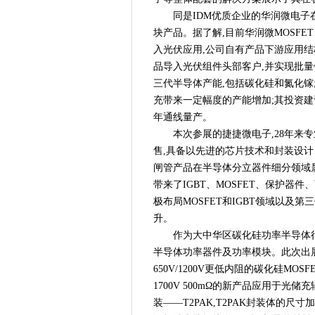
自主创“芯”，为5G铸“魂” -
同是IDM优质企业的华润微电
闪耀光储充重镇，2023慕尼
块产品。据了解,目前华润微MOSFET
京津冀携手促进绿色发展，三
入光伏应用,公司自有产品下游应用结构
京东方等发布6项揭榜挂帅需求
品导入光伏组件头部客户,并实现批量
三代半导体产能,包括碳化硅和氮化镓
立足应用创新，海目星锂电池极
充带来一定幅度的产能增加;其投资建
戴森 WashG1 洗地机抢先
年通线量产。
如何在千亿蓝海市场分杯羹？
本次参展的捷捷微电子,28年来
摇滚吉他手MIYAVI 携Donne
售,具备以先进的芯片技术和封装设计
上课时接到诺贝尔获奖电话是
闸管产品在半导体分立器件细分领域属
新增SiC和IGBT模型，罗姆官网可
带来了IGBT、MOSFET、保护器
填补空白关键性材料，国产钛铜
极布局MOSFET和IGBT领域以及第
京西智谷如何助力人工智能产
升。
作为大中华区碳化硅功率半导体
“一根线”的功夫，做成行业标杆
半导体功率器件及功率模块。此次出展
成果丰硕！高频科技参展2023
650V/1200V更低内阻的碳化硅MOSFE
凝心聚力促进半导体产业协同
1700V 500mΩ的新产品应用于
海目星激光辅助快速烧结设备
装——T2PAK,T2PAK封装体的
伪智能、弱交互、难互通...