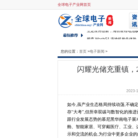
闪耀光储充重镇，2023慕尼
全球电子产业网首页
京津冀携手促进绿色发展，三
京东方等发布6项揭榜挂帅需求
立足应用创新，海目星锂电池极
戴森 WashG1 洗地机抢先
如何在千亿蓝海市场分杯羹？
您的位置：
首页
>
摇滚吉他手MIYAVI 携Donne
电子新闻
>
上课时接到诺贝尔获奖电话是
闪耀光储充重镇，2
新增SiC和IGBT模型，罗姆官网可
填补空白关键性材料，国产钛铜
京西智谷如何助力人工智能产
2023-
“一根线”的功夫，做成行业标杆
成果丰硕！高频科技参展2023
如今,虽产业生态格局持续动荡,不确
凝心聚力促进半导体产业协同
存“大考”,但所幸双碳与数智化的推
海目星激光辅助快速烧结设备
跟行业发展态势的慕尼黑华南电子展
伪智能、弱交互、难互通...
舱、智能家居、可穿戴医疗、工业、边
示和交流的机会,为行业中更多企业的
锚定精准护肤 AMIRO觅光以