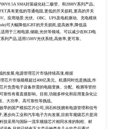
安顺利举行，吉安阿里云产业创新中心正式揭牌
、1700V0.5A SMA封装碳化硅二极管、和2000V系列产品。
iC MOSFET具有更低的导通电阻,更低的开关损耗,更高的开关
行车锂电池安全” 调研座谈会在人民日报社举行
3V。应用场景:光伏、OBC、UPS及电机驱动、充电模块
iC diode)可大幅降低IGBT的开关损耗,提高效率,降低温
中关村技术交易与推广推介对接活动高端装备（无人机）专场成功举办
二极管,适用于三相电源,储能,光伏等领域。可以减少在RCD电
开工奠基，加速品牌产业布局
V系列产品,适用1500V光伏系统,高效率,更可靠。
坛关于公布“2020计算机软件研发行业科技创新优秀发明成果” 评审专家名
战略合作
星慕尼黑上海光博会圆满收官！
age IC
的发展,电源管理芯片市场持续高涨,根据
寻找行业重启新活力！
年全球电源管理芯片市场规模超过400亿美元。机遇同时也是挑战,作
理芯片负责电子设备所需的电能变换、分配、检测等管控
车之外看展商引导这三大行业焦点
可靠性有着直接影响。目前,功能多样化和应用复杂化让
慕尼黑上海电子展圆满收官！
压、大功率、高可靠性等挑战。
技术交易大会 新技术新产品首发推介系列活动 高端医疗器械专场成功举办
局较早的国产模拟芯片公司,润石科技拥有电源管理和信号
技术交易大会 新技术新产品首发推介系列活动节能环保专场成功举办
,逐步向工业和汽车电子方向发展,目前车规级芯片是润
-2023中关村论坛中关村国际技术交易大会 新技术新产品首发推介系列
石科技采用与国际一流车规级芯片相同水准的制程、材
技术交易大会17项院所高校新技术新产品首发
试设备,目前已经有五大产品种类共几十款产品通过