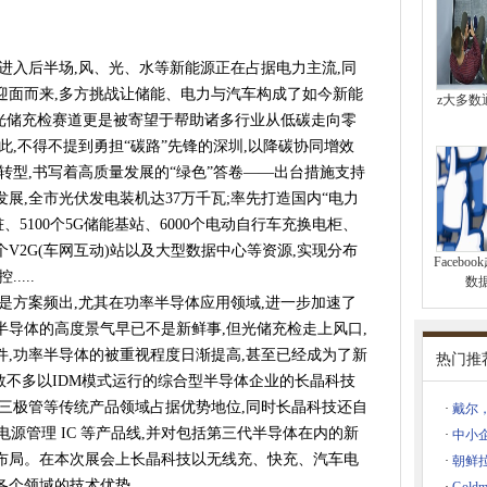
行车锂电池安全” 调研座谈会在人民日报社举行
中关村技术交易与推广推介对接活动高端装备（无人机）专场成功举办
进入后半场,风、光、水等新能源正在占据电力主流,同
开工奠基，加速品牌产业布局
迎面而来,多方挑战让储能、电力与汽车构成了如今新能
z大多数
坛关于公布“2020计算机软件研发行业科技创新优秀发明成果” 评审专家名
的光储充检赛道更是被寄望于帮助诸多行业从低碳走向零
此,不得不提到勇担“碳路”先锋的深圳,以降碳协同增效
转型,书写着高质量发展的“绿色”答卷——出台措施支持
战略合作
展,全市光伏发电装机达37万千瓦;率先打造国内“电力
星慕尼黑上海光博会圆满收官！
、5100个5G储能基站、6000个电动自行车充换电柜、
age IC
3个V2G(车网互动)站以及大型数据中心等资源,实现分布
Faceb
寻找行业重启新活力！
...
数
车之外看展商引导这三大行业焦点
是方案频出,尤其在功率半导体应用领域,进一步加速了
慕尼黑上海电子展圆满收官！
导体的高度景气早已不是新鲜事,但光储充检走上风口,
技术交易大会 新技术新产品首发推介系列活动 高端医疗器械专场成功举办
,功率半导体的被重视程度日渐提高,甚至已经成为了新
热门推
数不多以IDM模式运行的综合型半导体企业的长晶科技
技术交易大会 新技术新产品首发推介系列活动节能环保专场成功举办
三极管等传统产品领域占据优势地位,同时长晶科技还自
·
戴尔，
-2023中关村论坛中关村国际技术交易大会 新技术新产品首发推介系列
BT、电源管理 IC 等产品线,并对包括第三代半导体在内的新
·
中小企
技术交易大会17项院所高校新技术新产品首发
布局。在本次展会上长晶科技以无线充、快充、汽车电
·
朝鲜
技术交易大会 新技术新产品首发推介系列活动 人工智能专场成功举办
各个领域的技术优势。