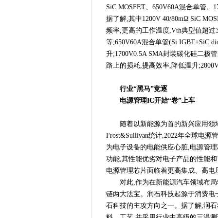
2023全球数字科技大会·吉
SiC MOSFET、650V60A混合单管
冠军品质 科技创新
据了解,其中1200V 40/80mΩ S
政产学研用多方联动，“电动自
频率,更高的工作温度,Vth典型值超过
等;650V60A混合单管(Si IGBT+S
智“造”延庆，“飞”越首都--
升;1700V0.5A SMA封装碳化硅
挪亚检测认证集团产业化基地
路上的损耗,提高效率,降低温升;2000
第十七届中国科学家（国际）论
单和评选标准的公告
行业“黑马”竞逐
京东物流与Darwynn Ltd签署
电源管理IC开始“卷”上车
“激光+智造”实力出圈！海目
ROHM开发出EcoGaN Power St
随着以新能源为首的新兴应用领域
来2023慕尼黑上海电子展，
Frost&Sullivan统计,2022
为电子设备的电能供应心脏,电源管
汹涌人潮寻求产业破局口，汽
功能,其性能优劣对电子产品的性能和
匠心独运，不落窠臼，2023
电源管理芯片面临着更高集成、高电
2023中关村论坛中关村国际
对此,作为在新能源汽车领域布
2023中关村论坛中关村国际
链两大法宝。润石科技起源于消费电子
聚力创新， 发展“材”“能” -
石科技的主攻方向之一。据了解,润
2023中关村论坛中关村国际
料、工艺,并采用行业中高级的三温测