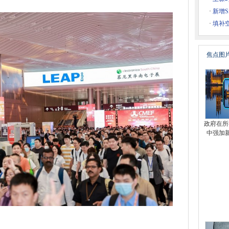
术，再次助力TOPCon电池效率提升！
·
新增S
和生产效率提升，高频科技赋能半导体产业升级优化
·
填补
分析，部分产品性能指标优于国际标准
报告
焦点图
入选广东省智能制造生态合作伙伴
景山国际开放合作论坛开启
要抓手，高频科技超纯水工艺助行业提质减负
3年
海目星邀您共话全球智造
政府在所
5001职业健康安全管理体系认证！
中强加
华南电子展“圈出”产业关键词！
率介绍-瑞丰德永
亮相北京世界机器人大会
U手机中国售后维修中心
 Routing技术网络运营商
安顺利举行，吉安阿里云产业创新中心正式揭牌