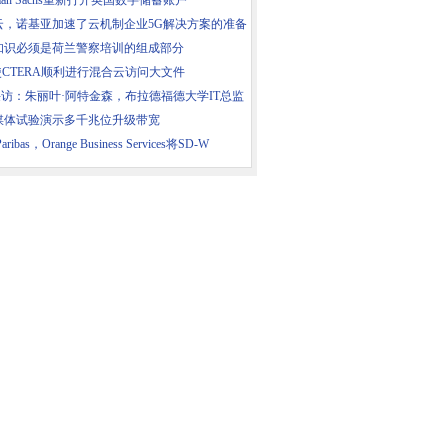
dman Sachs重新打开英国数字储蓄账户
云，诺基亚加速了云机制企业5G解决方案的准备
知识必须是荷兰警察培训的组成部分
使CTERA顺利进行混合云访问大文件
采访：朱丽叶·阿特金森，布拉德福德大学IT总监
媒体试验演示多千兆位升级带宽
aribas，Orange Business Services将SD-W