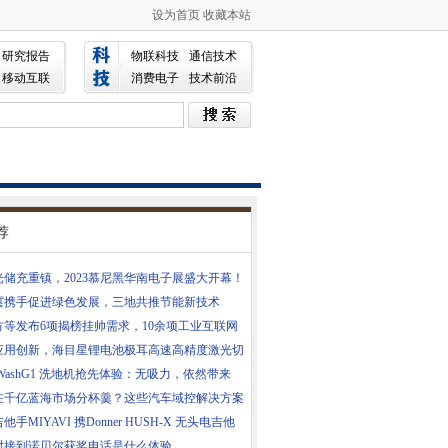
设为首页
收藏本站
研究报告
物联科技
通信技术
移动互联
消费电子
技术前沿
荐
光储充重镇，2023慕尼黑华南电子展盛大开幕！
冀携手促进绿色发展，三地共推节能新技术
方等发布6项揭榜挂帅需求，10余项工业互联网
应用创新，海目星锂电池极耳高速高精度激光切
WashG1 洗地机抢先体验：无吸力，依然带来
在千亿蓝海市场分杯羹？这些汽车域控解决方案
他手MIYAVI 携Donner HUSH-X 无头电吉他
时接到诺贝尔获奖电话是什么体验