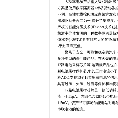
大功率电源产品输入级和输出级
方案是使用数字隔离器+半桥驱动器的
不利。高性能模拟IC供应商荣湃发布的Pai
器和驱动器合二为一,提升了集成度。
产权的智能分压技术(iDivider技
荣湃半导体发明的一种数字隔离器技术,相比其
OOK等),该技术具有非常大的优势:
增强,噪声更低。
聚焦于安全、可靠和稳定的汽车
多种类型的高性能产品。在火爆的电源
12路电池采样芯片等,这两款产品也
耗电池采样保护芯片,其工作电流小于50
样ADC,支持13至18节串联电池的信
具有过压、欠压、过流等保护和均衡
12路电池采样芯片是一款低功耗、
流小于35μA。内部包含12路12位电
1.5mV。该产品可满足储能电站对
串联电池的检测。