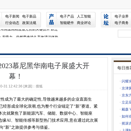
黑华南电子展盛大开幕！
地共推节能新技术
电子新闻
电子新品
电子产品
人工智能
电子业界
，10余项工业互联网新方案集中对接
行业动态
政策法规
智能硬件
商业评论
电子商务
耳高速高精度激光切割关键技术“跃迁”
体验：无吸力，依然带来持久高效清洁体验
这些汽车域控解决方案提供标准范式
r HUSH-X 无头电吉他引爆2023上海国际乐器展首日
什么体验
023慕尼黑华南电子展盛大开
提供超过3,500种LTspice®模型
每日推
、铍铜、铜镍锡助力5.5G新时代
幕！
业创新？这场活动开放交流
·
闪耀
10-31 12:42:36 [来源]：搜狐
·
京津
·
京东
北京IC WORLD大会，超纯工艺获嘉宾点赞
定性成为了最大的确定性,导致越来越多的企业直面生
·
立足
发展，高频科技超纯工艺为行业注入活力
进已经形成全球化浪潮,也为整个行业锚定了“新”赛道。紧
·
戴森 
顺利出货！
本次就聚焦了新能源汽车、储能、数据中心、智能座
·
如何
智能家居低渗透率的破局点在哪里？
缘AI、智能传感等新型热门技术应用,意在通过此次展
·
摇滚吉
向“新”之旅提供参考与借鉴。
创新驱动推出系列新品
·
上课