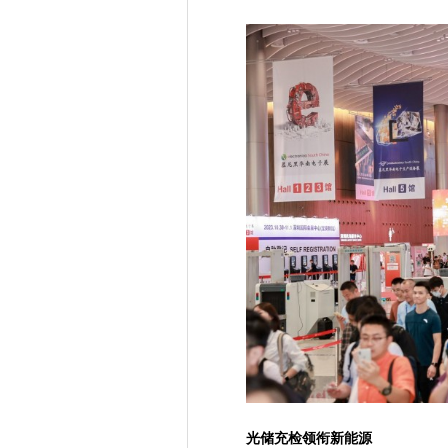
海目星LAS激光辅助快速烧结技
先进超纯水工艺助力芯片良率
富捷电子国产化贴片电阻品质
一图看懂海目星2023年半年度
引领行业新发展！海目星成功
开放合作 共向未来 2023石
降本增效成半导体穿越周期重
库卡与忠实客户六协携手走过2
8-9月展会预告 | 汇聚前沿，
喜讯 | 海目星顺利通过ISO4
行业周期始末，2023年慕尼黑
投资马来西亚篇：主要税种及税
“机器人+”驭领未来 — 新松
威图手机售后维修服务-VERT
太平洋电信：首家全网Segment
2023全球数字科技大会·吉
光储充检领衔新能源