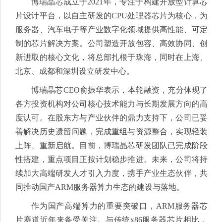
博瑞晶芯成立于2021年，专注于构建开放型计算芯
片设计平台，以自主研发的CPU处理器芯片为核心，为
服务器、汽车电子等产业数字化领域提供高性能、可定
制的芯片解决方案。公司塑造开放包容、高效协同、创
新进取的核心文化，将总部扎根于珠海，同时在上海、
北京、成都和深圳设立研发中心。
博瑞晶芯CEO俞振华表示，本轮融资，充分体现了
各方投资机构对公司核心技术能力与长期发展方向的高
度认可。在股东方与产业伙伴的鼎力支持下，公司已妥
善解决历史遗留问题，完成重组与资源整合，实现轻装
上阵、重新启航。目前，博瑞晶芯研发团队已完成阶段
性搭建，重点项目正按计划稳步推进。未来，公司将持
续加大高端研发人才引入力度，携手产业生态伙伴，共
同推动国产ARM服务器算力生态的建设与落地。
作为国产高端算力的重要突破口，ARM服务器芯
片赛道近年来备受关注。与传统x86服务器芯片相比，