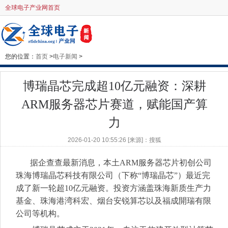
全球电子产业网首页
您的位置：
首页
>
电子新闻
>
博瑞晶芯完成超10亿元融资：深耕
ARM服务器芯片赛道，赋能国产算
力
2026-01-20 10:55:26 [来源]：搜狐
据企查查最新消息，本土ARM服务器芯片初创公司
珠海博瑞晶芯科技有限公司（下称“博瑞晶芯”）最近完
成了新一轮超10亿元融资。投资方涵盖珠海新质生产力
基金、珠海港湾科宏、烟台安锐算芯以及福成開瑞有限
公司等机构。