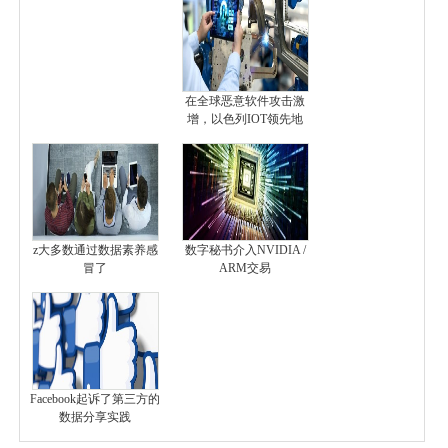
在全球恶意软件攻击激
增，以色列IOT领先地
z大多数通过数据素养感
数字秘书介入NVIDIA /
冒了
ARM交易
Facebook起诉了第三方的
数据分享实践