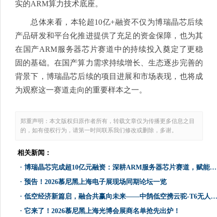
实的ARM算力技术底座。
总体来看，本轮超10亿+融资不仅为博瑞晶芯后续
产品研发和平台化推进提供了充足的资金保障，也为其
在国产ARM服务器芯片赛道中的持续投入奠定了更稳
固的基础。在国产算力需求持续增长、生态逐步完善的
背景下，博瑞晶芯后续的项目进展和市场表现，也将成
为观察这一赛道走向的重要样本之一。
郑重声明：本文版权归原作者所有，转载文章仅为传播更多信息之目
的，如有侵权行为，请第一时间联系我们修改或删除，多谢。
相关新闻：
·
博瑞晶芯完成超10亿元融资：深耕ARM服务器芯片赛道，赋能国产算力
·
预告！2026慕尼黑上海电子展现场同期论坛一览
·
低空经济新篇启，融合共赢向未来——中鹄低空携云驼-T6无人机引领行业变革
·
它来了！2026慕尼黑上海光博会展商名单抢先出炉！