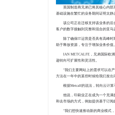
Tableau点击电力BI为“跌倒”;
英国制造商兄弟已将其核心内部
ADMCC显示思科技术的阿布扎
基础设施在繁忙的业务期间证明太静
顶级英国董事缺乏培训来处理
该公司正在迁移支持该业务的后
Splunk .conf2017：增
客户的数字接触到完整和混合的亚马
嫌疑人在5岁的kernel.org违
Microsoft将选项添加到Offic
除了确保IT运营是否具有高峰
欧洲投资者返回云，I​​OT和保
助于释放资源，专注于增加业务价值
Qualcomm的Snapdragon
IAN METCALFE，兄弟国
改革报告说，在数字犯罪所需
逊转向可扩展性和灵活性。
英国和I技术专业人员的平均工资范
“我们主要网站上的需求可以在
盟友爱尔兰银行将工业和手工
方法在一年中的某些时候给我们发出
联邦调查局逮捕了据称倾倒有
根据Metcalf的说法，转向云
英特尔挑战覆盆子PI 3与焦耳
谷歌的3级Android补丁可能
他说，印刷业正在成为一个充满
纳斯达克通过Equinix Slough
和去市场的方式，例如提供基于订阅
找到BitTorrent客户端分发基
“我们想快速推动新的商业模式，但
调查显示，开发人员缺乏安全De