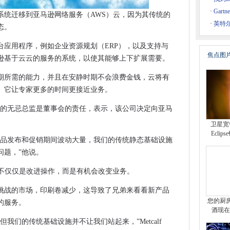
微软射回
·
Gar
系统迁移到亚马逊网络服务（AWS）云，因为其传统的
比
·
英特尔
态。
网络攻击
台应用程序，例如企业资源规划（ERP），以及支持与
加多样性需要有意识的转变
焦点图
逊基于云云的服务的系统，以使其能够上下扩展需要。
约中被捕
e测试程序
时期所需的能力，并且在安静时期不会浪费金钱，云将有
险部门的大数据
。它让专家更多的时间更接近业务。
 821将电源谷歌白日梦手机
际欧洲的无忌总监是董事会的责任，表示，该公司决定向亚马
的警务改造时需要解决
卫星宽
围为50,000英镑和75,000英镑
Ecli
产品发布和促销期间波动大量，我们的传统静态基础设施
分析融为一体以获得边缘
问题，”他说。
关政府代理人的细节的黑客
计算不仅仅是改进操作，而是有机会改变业务。
董事会
会导致混乱
挑战的市场，印刷卷减少，这导致了兄弟来看看新产品
 DatacentRe提供股票市场信息
您的厨
的服务。
酒现在
于MAC的恶意软件
我们的传统基础设施并不让我们站起来，”Metcalf
vops所需的技能