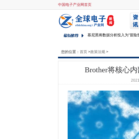
中国电子产业网首页
Brother将核心内部应用程序
谷歌的新福克西亚OS可能会接管
卫星宽带光束太阳能Eclipse
慕尼黑将数据分析投入为“冒险
网络攻击驾驶安全支出的监管
Oracle宣布简化云计算定价模
您的位置：
首页
>
政策法规
>
Dropbox更改了68米账户记
Q2中的恶意电子邮件尖峰，报
Brother将
Nutanix获得PernixData和Calm
2021
Colliers转储Nutanix和粘合性
您的厨房制造的工艺啤酒现在可以
亚马逊Kinesis Analytics
国家行动者负责大多数网络攻
打开z波代码可能有助于使IOT 
英特尔为汽车和物联网的新At
谷歌正在Mac，Windows和Linu