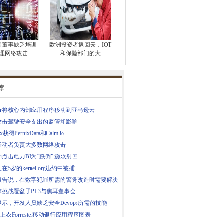
国董事缺乏培训
欧洲投资者返回云，I​​OT
理网络攻击
和保险部门的大
荐
ther将核心内部应用程序移动到亚马逊云
攻击驾驶安全支出的监管和影响
ix获得PernixData和Calm.io
行动者负责大多数网络攻击
leau点击电力BI为“跌倒”;微软射回
在5岁的kernel.org违约中被捕
报告说，在数字犯罪所需的警务改造时需要解决
挑战覆盆子PI 3与焦耳董事会
示，开发人员缺乏安全Devops所需的技能
A上衣Forrester移动银行应用程序图表