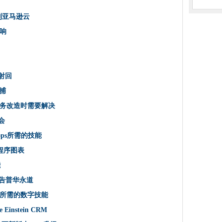
是“缺水”，政府是一个平台“已经死了”
移动到亚马逊云
动到亚马逊云
IOT
响
镜头到数百万
世界”的服务
和影响
软射回
型
被捕
录后更改了密码
务改造时需要解决
告校样点
会
.io
ps所需的技能
超级融合的FlexPods
使用Pico
用程序图表
让DEVS使用SQL分析实时数据
能
击
警告普华永道
HAM
作所需的数字技能
om芯片可以揭示丑陋的移动过去
 Einstein CRM
x上杀死Chrome Apps