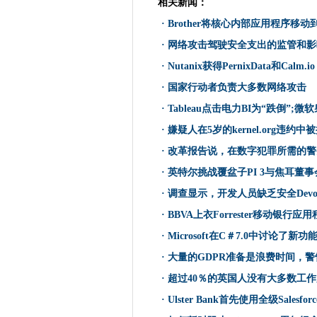
相关新闻：
Francis Maude说，GDS
Brother将核心内部应用程序
·
Brother将核心内部应用程序移
谷歌的新福克西亚OS可能会接管
·
网络攻击驾驶安全支出的监管和影
卫星宽带光束太阳能Eclipse
·
Nutanix获得PernixData和Calm.io
慕尼黑将数据分析投入为“冒险
·
国家行动者负责大多数网络攻击
网络攻击驾驶安全支出的监管
·
Tableau点击电力BI为“跌倒”;微
Oracle宣布简化云计算定价模
·
嫌疑人在5岁的kernel.org违约中
Dropbox更改了68米账户记
·
改革报告说，在数字犯罪所需的警
Q2中的恶意电子邮件尖峰，报
·
英特尔挑战覆盆子PI 3与焦耳董事
Nutanix获得PernixData和Calm
·
调查显示，开发人员缺乏安全Devo
Colliers转储Nutanix和粘合性
您的厨房制造的工艺啤酒现在可以
·
BBVA上衣Forrester移动银行应
亚马逊Kinesis Analytics
·
Microsoft在C＃7.0中讨论了新功
国家行动者负责大多数网络攻
·
大量的GDPR准备是浪费时间，
打开z波代码可能有助于使IOT 
·
超过40％的英国人没有大多数工
英特尔为汽车和物联网的新At
·
Ulster Bank首先使用全级Salesforce
谷歌正在Mac，Windows和Linu