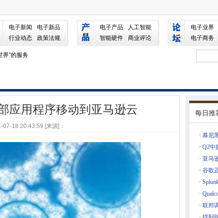
移动到亚马逊云
IOT
电子新闻
电子新品
电子产品
人工智能
电子业界
行业动态
政策法规
智能硬件
商业评论
电子商务
镜头到数百万
世界”的服务
和影响
型
录后更改了密码
告校样点
核心内部应用程序移动到亚马逊云
每日推
.io
-07-18 20:43:59 [来源]：
超级融合的FlexPods
·
慕尼
使用Pico
·
Q2
让DEVS使用SQL分析实时数据
·
亚马逊K
击
·
谷歌正在
·
Spl
HAM
·
Qual
om芯片可以揭示丑陋的移动过去
·
联邦
x上杀死Chrome Apps
·
找到B