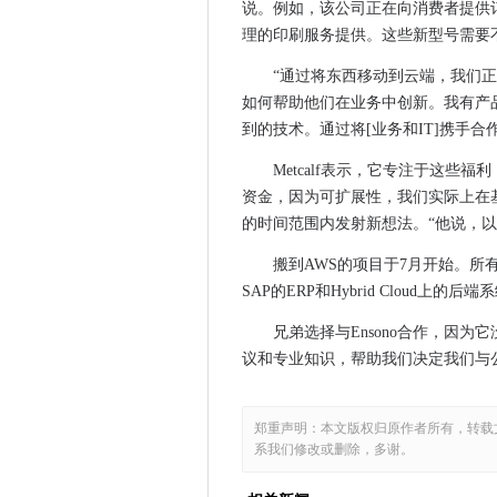
说。例如，该公司正在向消费者提供
欧洲联盟国家问题版权法提案
理的印刷服务提供。这些新型号需要
Android 7.0的抵达是反线性 -
“通过将东西移动到云端，我们正
Gartner调查显示PC提升随着企
如何帮助他们在业务中创新。我有产
BBVA上衣Forrester移动银
到的技术。通过将[业务和IT]携手合
百度开放来源其深度学习平台Padd
Metcalf表示，它专注于这些
新的妥协不会结束LTE-U和Wi-
资金，因为可扩展性，我们实际上在
英特尔的Kaby Lake Chip
的时间范围内发射新想法。“他说，
Microsoft在C＃7.0中讨论了
俄罗斯汇集了谷歌，拥有680万美
搬到AWS的项目于7月开始。所
SAP的ERP和Hybrid Cloud上的
微软在Windows 7中结束了
在1.8米亏损后，数据中心进入
兄弟选择与Ensono合作，因为
大量的GDPR准备是浪费时间
议和专业知识，帮助我们决定我们与公众
数字转换使其成为一个大的支
智能铁路票务技术将在2017年
郑重声明：本文版权归原作者所有，转载
HPE旨在提高27500万美元的
系我们修改或删除，多谢。
超过40％的英国人没有大多数