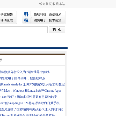
设为首页
收藏本站
研究报告
物联科技
通信技术
移动互联
消费电子
技术前沿
荐
黑将数据分析投入为“冒险世界”的服务
中的恶意电子邮件尖峰，报告校样点
inesis Analytics让DEVS使用SQL分析实时数据
Mac，Windows和Linux上杀死Chrome Apps
unk .conf2017：增加多样性需要有意识的转变
comm的Snapdragon 821将电源谷歌白日梦手机
调查局逮捕了据称倾倒有关政府代理人的细节的
itTorrent客户端分发基于MAC的恶意软件