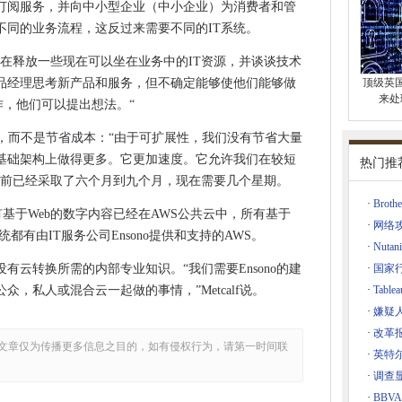
订阅服务，并向中小型企业（中小企业）为消费者和管
不同的业务流程，这反过来需要不同的IT系统。
 这是一个 - 好的
在释放一些现在可以坐在业务中的IT资源，并谈谈技术
业升级到Windows 10
品经理思考新产品和服务，但不确定能够使他们能够做
顶级英
行应用程序图表
来处
作，他们可以提出想法。“
lePaddle
福利，而不是节省成本：“由于可扩展性，我们没有节省大量
Fi之间的战斗
基础架构上做得更多。它更加速度。它允许我们在较短
热门推
s将包括集成的4K图形处理器
以前已经采取了六个月到九个月，现在需要几个星期。
新功能
·
Bro
元的Android反托拉斯罚款
有基于Web的数字内容已经在AWS公共云中，所有基于
·
网络
后端系统都有由IT服务公司Ensono提供和支持的AWS。
几十年的挑选练习
·
Nutan
管理
它没有云转换所需的内部专业知识。“我们需要Ensono的建
·
国家
，警告普华永道
，私人或混合云一起做的事情，”Metcalf说。
·
Tab
出增强
·
嫌疑人
·
改革
底进行测试
文章仅为传播更多信息之目的，如有侵权行为，请第一时间联
·
英特尔
大数据提升
·
调查显
工作所需的数字技能
·
BBV