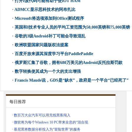
·
打开z波代码可能有助于使IOT HAM
·
ADMCC显示思科技术的阿布扎比
·
Microsoft将选项添加到Office测试程序
·
英国和I技术专业人员的平均工资范围为50,000英镑和75,000英镑
·
谷歌的3级Android补丁可能会导致混乱
·
欧洲联盟国家问题版权法提案
·
百度开放来源其深度学习平台PaddlePaddle
·
俄罗斯汇集了谷歌，拥有680万美元的Android反托拉斯罚款
·
数字转换使其成为一个大的支出增强
·
Francis Maude说，GDS是“缺水”，政府是一个平台“已经死了”
每日推荐
·
数百万大众汽车可以用无线黑客闯入
·
微软将为每个Windows 10 PC带来全息的“混合现
·
慕尼黑将数据分析投入为“冒险世界”的服务