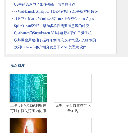
·
Q2中的恶意电子邮件尖峰，报告校样点
·
亚马逊Kinesis Analytics让DEVS使用SQL分析实时数据
·
谷歌正在Mac，Windows和Linux上杀死Chrome Apps
·
Splunk .conf2017：增加多样性需要有意识的转变
·
Qualcomm的Snapdragon 821将电源谷歌白日梦手机
·
联邦调查局逮捕了据称倾倒有关政府代理人的细节的
·
找到BitTorrent客户端分发基于MAC的恶意软件
焦点图片
三星：NVME福利现在
优步，字母自然汽车竞
可以在限制范围内使用
争加热