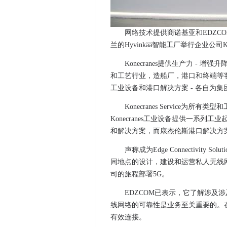
加密律师提出了在英国解密能力
英国宽带客户计算悄然过期合
银行是否负责负责在线诈骗的
网络技术提供商诺基亚和EDZC
兰的Hyvinkää智能工厂举行企业公司Kon
Cibicom Taps诺基亚在丹麦
HPE推出新的Comms Tech Gro
Konecranes提供生产力 -
大数据平台加速DNA分析
和工艺行业，造船厂，港口和终端等客
英国面临着重要的网络人才短
工业设备和港口解决方案 - 各自为
政府推出数字身份信任框架
Konecranes Service
Facebook数据泄漏可能在GD
Konecranes工业设备提供一系
私募股权购买McAfee Enterprise
和解决方案，而康杰伦斯港口解决方
电台的需求优先于5G网中优先
声称成为Edge Connectivity
Telia将爱立信5G改变为工
同地点的设计，建设和运营私人无线网络
谷歌和西门子将力量联合在工
司的旅程部署5G。
BT对竞争对手的覆盖索赔作为O
EDZCOM已表示，它了解涉及
保守派将数据法分为种族方式
线网络的可靠性是业务至关重要的。
ovhcloud火：评估数据中心
有效连接。
政府新鲜AI战略计划