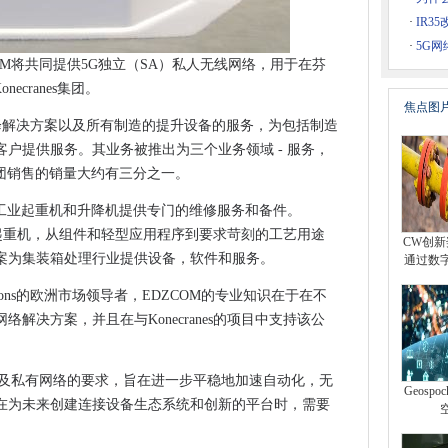
上使用PII保密订单的问题
·
IR3
同的费用
造
·
5G网
钱？
OM将共同提供5G独立（SA）私人无线网络，用于在芬
191
ecranes集团。
提供关键任务LTE网络
焦点图
up与“Industrial-First”打开RAN解决方案堆栈
 增强升降解决方案以及所有制造的提升设备的服务，为包括制造
户提供服务。其业务被推出为三个业务领域 - 服务，
缺
集团销售的销量大约有三分之一。
为所有类型和工业起重机和升降机提供专门的维修服务和备件。
PR的范围之外
列工业起重机，从组件和轻型应用程序到要求苛刻的工艺用途
CW创新奖
 Business
案为集装箱处理行业提供设备，软件和服务。
通过数
考虑效率和可持续性
 Solutions的欧洲市场领导者，EDZCOM的专业知识在于在不
业检验，因为项目驯鹿运行
解决方案，并且在与Konecranes的项目中支持该公
业边缘地址地址
2，EE屈服于O2，EE延长了英国5G网
涉及私有网络的要求，旨在进一步平稳地加速自动化，无
百万
Geosp
在为未来创建连接设备生态系统和创新的平台时，需要
运营商和云用户的后续效果