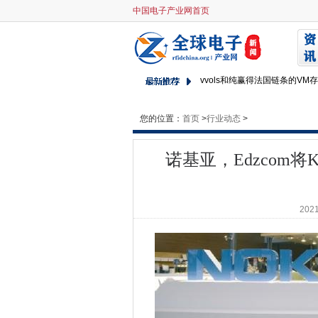
中国电子产业网首页
诺基亚，Edzcom将Konecran
CW创新奖：Bharat石油通
为假工作流行做好准备
vvols和纯赢得法国链条的VM
M1使用Amdocs Openet管
CDDO将评估政府数字项目的
您的位置：
首页
>
行业动态
>
Ukri暂停赎金软件攻击后的服务
偏远工人在很大程度上支持英
诺基亚，Edzcom将Ko
Avaya为空格协作平台添加AI
Geospock如何增压地理空间分
诺基亚墨水AT＆T C波段交易
2021
BP加入IBM量子网络以支持排
NCSC认识到英国顶级网络学
Arcserve和StorageCraf
工会驱动程序呼吁微软暂停超级
抓住抓斗的Devops实践