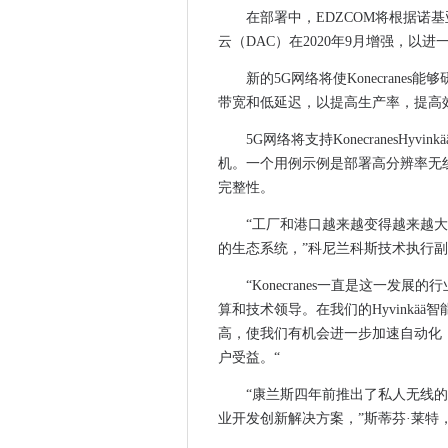
在部署中，EDZCOM将根据诺
为什么微软19亿美元收购细微
云（DAC）在2020年9月增强，以
全球电信如何在云上加倍
Viavi扩展了光纤网络测试和测
新的5G网络将使Konecrane
Home Office完成所有业务应
带宽和低延迟，以提高生产率，提高
IR35改革：贷款收费和雇主的
5G网络将支持KonecranesH
kymiring为Motorsports
机。一个用例示例是部署高分辨率无
Foxtons拒绝对数据泄漏缓慢
完整性。
deloitte：组织如何为新的外
“工厂和港口越来越变得越来越
5G网络致密化和MMIMO推动移
的生态系统，”科尼兰科斯技术执行副主席Ju
IR35私营部门改革：税务局
“Konecranes一直是这一发
政府研发资金未能最大化“弹射
算和技术领导。在我们的Hyvinkä
阿姆斯特丹与Datentres开放
高，使我们有机会进一步加速自动化
MP告诉沟官方电子邮件通过黑
户受益。“
HPE呼吁大修瑞典大学的超级
“康兰斯四年前推出了私人无线的
IR35改革：谁补偿雇主的倪谁
业开发创新解决方案，”斯蒂芬·莱
偏远工人为家庭宽带战斗