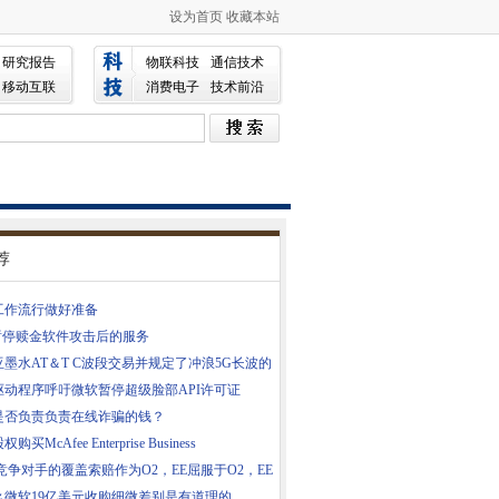
设为首页
收藏本站
研究报告
物联科技
通信技术
移动互联
消费电子
技术前沿
荐
工作流行做好准备
i暂停赎金软件攻击后的服务
墨水AT＆T C波段交易并规定了冲浪5G长波的
驱动程序呼吁微软暂停超级脸部API许可证
是否负责负责在线诈骗的钱？
购买McAfee Enterprise Business
竞争对手的覆盖索赔作为O2，EE屈服于O2，EE
么微软19亿美元收购细微差别是有道理的