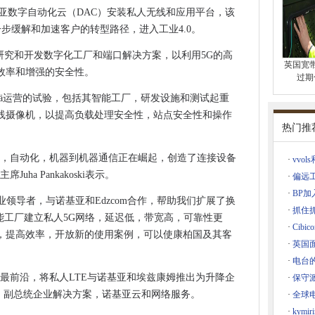
基亚数字自动化云（DAC）安装私人无线和应用平台，该
差别是有道理的
进一步缓解和加速客户的转型路径，进入工业4.0。
量组合
s能够研究和开发数字化工厂和端口解决方案，以利用5G的高
英国宽
用程序转移到Oracle云
效率和增强的安全性。
过期
NI问题提示呼吁立法改造
yvinkää运营的试验，包括其智能工厂，研发设施和测试起重
电路提供私人5G无线网络
线摄像机，以提高负载处理安全性，站点安全性和操作
热门推
反应的声明
观工作做好准备
大，自动化，机器到机器通信正在崛起，创造了连接设备
·
vvo
动网支出到2026年的1910亿美元
ha Pankakoski表示。
·
偏远
承包商税收税务机构检测制度
·
BP
展的行业领导者，与诺基亚和Edzcom合作，帮助我们扩展了换
器”潜力
·
抓住抓
ä智能工厂建立私人5G网络，延迟低，带宽高，可靠性更
环境谈判
·
Cib
，提高效率，开放新的使用案例，可以使康柏国及其客
客害怕
·
英国
计算设置
·
电台
最前沿，将私人LTE与诺基亚和埃兹康姆推出为升降企
·
保守
将IT承包商带到口袋里
特，副总统企业解决方案，诺基亚云和网络服务。
·
全球
·
kymi