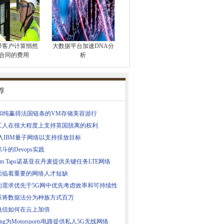
带客户计算悄然
大数据平台加速DNA分
合同的费用
析
荐
ls和纯赢得法国链条的VM存储美容游行
工人在很大程度上支持英国脱离的权利
加入IBM量子网络以支持排放目标
斗的Devops实践
icom Taps诺基亚在丹麦提供关键任务LTE网络
面临着重要的网络人才短缺
的需求优先于5G网中优先考虑效率和可持续性
派将数据法分为种族方式百万
电信如何在云上加倍
ring为Motorsports电路提供私人5G无线网络