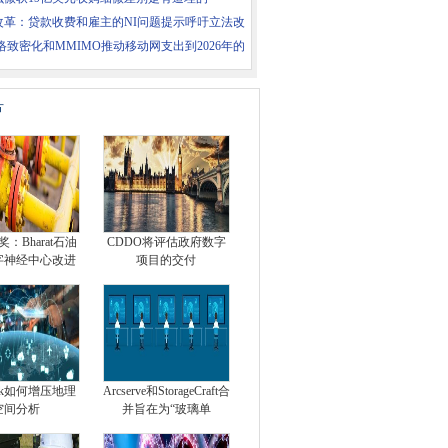
5改革：贷款收费和雇主的NI问题提示呼吁立法改
络致密化和MMIMO推动移动网支出到2026年的
片
：Bharat石油
CDDO将评估政府数字
字神经中心改进
项目的交付
ock如何增压地理
Arcserve和StorageCraft合
空间分析
并旨在为“玻璃单