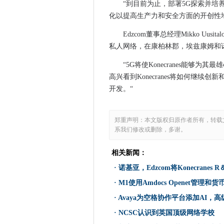
NHS共享商务服务推出1亿英
“到目前为止，部署5G探索并培养
化以提高生产力和安全方面的开创性
诺基亚，Edzcom将Konecran
CW创新奖：Bharat石油通
Edzcom董事总经理Mikko U
为假工作流行做好准备
私人网络，在康柏林郡，埃兹康姆和
vvols和纯赢得法国链条的VM
“5G将使Konecranes能
M1使用Amdocs Openet管
高兴看到Konecranes将如何继续创新和
CDDO将评估政府数字项目的
开发。“
Ukri暂停赎金软件攻击后的服务
偏远工人在很大程度上支持英
郑重声明：本文版权归原作者所有，转载
Avaya为空格协作平台添加AI
系我们修改或删除，多谢。
Geospock如何增压地理空间分
诺基亚墨水AT＆T C波段交易
相关新闻：
BP加入IBM量子网络以支持排
·
诺基亚，Edzcom将Konecranes
NCSC认识到英国顶级网络学
·
M1使用Amdocs Openet管理和
Arcserve和StorageCraf
·
Avaya为空格协作平台添加AI，
工会驱动程序呼吁微软暂停超级
·
NCSC认识到英国顶级网络学校
抓住抓斗的Devops实践