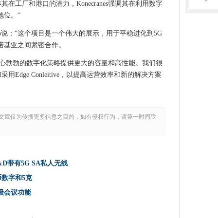
镑的数字硬件框架
其在工厂和港口的潜力，Konecranes强调其在利用数字
地位。”
es R＆D带有5G SA私人无线
过数字神经中心改进操作
usitalo说：“这个项目是一个伟大的展示，用于平稳进化到5G
诺基亚之间紧密合作。
存储美容游行
够为其最雄心勃勃的数字化策略提供更大的容量和高性能。我们很
理和货币数字和5克
采用Edge Conleitive，以提高运营效率和新的解决方案
交付
国脱离的权利
文章仅为传播更多信息之目的，如有侵权行为，请第一时间联
，高级会议功能
析
并规定了冲浪5G长波的计划
放目标
 R＆D带有5G SA私人无线
校
货币数字和5克
t合并旨在为“玻璃单一窗格”
高级会议功能
脸部API许可证