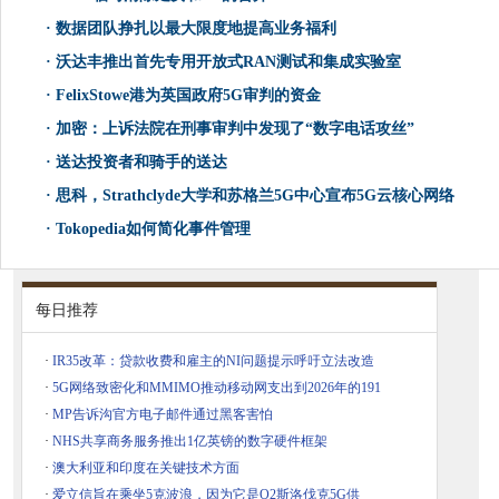
·
数据团队挣扎以最大限度地提高业务福利
·
沃达丰推出首先专用开放式RAN测试和集成实验室
·
FelixStowe港为英国政府5G审判的资金
·
加密：上诉法院在刑事审判中发现了“数字电话攻丝”
·
送达投资者和骑手的送达
·
思科，Strathclyde大学和苏格兰5G中心宣布5G云核心网络
·
Tokopedia如何简化事件管理
每日推荐
·
IR35改革：贷款收费和雇主的NI问题提示呼吁立法改造
·
5G网络致密化和MMIMO推动移动网支出到2026年的191
·
MP告诉沟官方电子邮件通过黑客害怕
·
NHS共享商务服务推出1亿英镑的数字硬件框架
·
澳大利亚和印度在关键技术方面
·
爱立信旨在乘坐5克波浪，因为它是O2斯洛伐克5G供