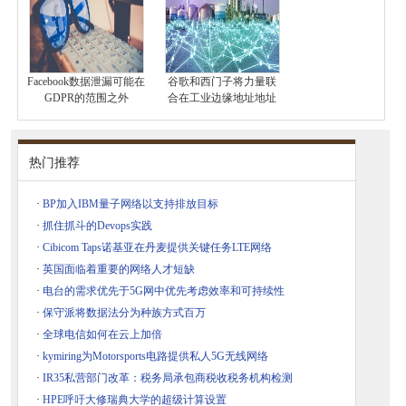
Facebook数据泄漏可能在
谷歌和西门子将力量联
GDPR的范围之外
合在工业边缘地址地址
热门推荐
·
BP加入IBM量子网络以支持排放目标
·
抓住抓斗的Devops实践
·
Cibicom Taps诺基亚在丹麦提供关键任务LTE网络
·
英国面临着重要的网络人才短缺
·
电台的需求优先于5G网中优先考虑效率和可持续性
·
保守派将数据法分为种族方式百万
·
全球电信如何在云上加倍
·
kymiring为Motorsports电路提供私人5G无线网络
·
IR35私营部门改革：税务局承包商税收税务机构检测
·
HPE呼吁大修瑞典大学的超级计算设置