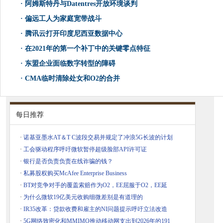
·
阿姆斯特丹与Datentres开放环境谈判
·
偏远工人为家庭宽带战斗
·
腾讯云打开印度尼西亚数据中心
·
在2021年的第一个补丁中的关键零点特征
·
东盟企业面临数字转型的障碍
·
CMA临时清除处女和O2的合并
每日推荐
·
诺基亚墨水AT＆T C波段交易并规定了冲浪5G长波的计划
·
工会驱动程序呼吁微软暂停超级脸部API许可证
·
银行是否负责负责在线诈骗的钱？
·
私募股权购买McAfee Enterprise Business
·
BT对竞争对手的覆盖索赔作为O2，EE屈服于O2，EE延
·
为什么微软19亿美元收购细微差别是有道理的
·
IR35改革：贷款收费和雇主的NI问题提示呼吁立法改造
·
5G网络致密化和MMIMO推动移动网支出到2026年的191