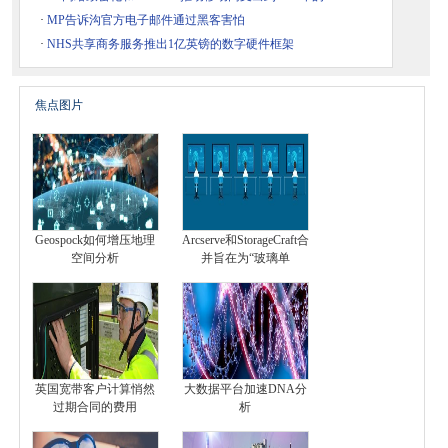
·
MP告诉沟官方电子邮件通过黑客害怕
·
NHS共享商务服务推出1亿英镑的数字硬件框架
焦点图片
Geospock如何增压地理
Arcserve和StorageCraft合
空间分析
并旨在为“玻璃单
英国宽带客户计算悄然
大数据平台加速DNA分
过期合同的费用
析